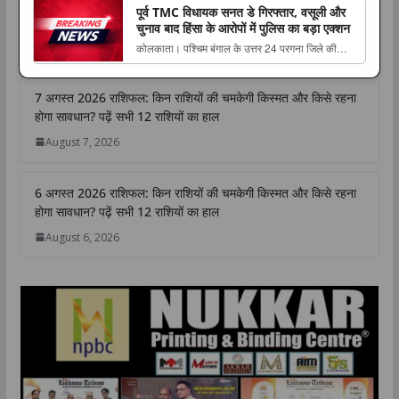
पूर्व TMC विधायक सनत डे गिरफ्तार, वसूली और
The post Gen-Z पर नजर, SP से जल्द सीट डील और
W
F
T
L
C
S
चुनाव बाद हिंसा के आरोपों में पुलिस का बड़ा एक्शन
संगठन में बड़े बदलाव की तैयारी, राहुल गांधी का ‘मिशन UP
h
a
w
i
o
h
कोलकाता। पश्चिम बंगाल के उत्तर 24 परगना जिले की
2027’ प्लान appeared first on The Lu...
a
c
i
n
p
a
नैहाटी विधानसभा सीट से पूर्व तृणमूल कांग्रेस विधायक सनत
t
e
t
k
y
r
डे को The post पूर्व TMC विधायक सनत डे गिरफ्तार,
7 अगस्त 2026 राशिफल: किन राशियों की चमकेगी किस्मत और किसे रहना
s
b
t
e
L
e
वसूली और चुनाव बाद हिंसा के आरोपों में पुलिस का बड़ा
होगा सावधान? पढ़ें सभी 12 राशियों का हाल
एक्शन appeared first on The Lucknow
A
o
e
d
i
Tribune....
August 7, 2026
p
o
r
I
n
p
k
n
k
6 अगस्त 2026 राशिफल: किन राशियों की चमकेगी किस्मत और किसे रहना
होगा सावधान? पढ़ें सभी 12 राशियों का हाल
August 6, 2026