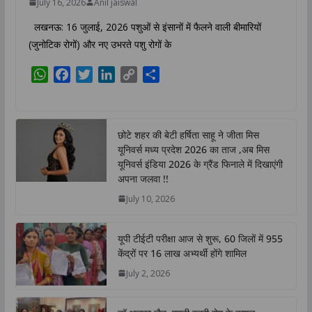
July 16, 2026
Anil jaiswal
लखनऊ: 16 जुलाई, 2026 पशुओं से इंसानों में फैलने वाली बीमारियों
(जुनोटिक रोगों) और नए उभरते पशु रोगों के
W
F
T
L
C
S
h
a
w
i
o
h
a
c
i
n
p
a
t
e
t
k
y
r
छोटे शहर की बेटी हर्षिता साहू ने जीता मिस
s
b
t
e
L
e
यूनिवर्स मध्य प्रदेश 2026 का ताज ,अब मिस
A
o
e
d
i
यूनिवर्स इंडिया 2026 के ग्रैंड फिनाले में दिखाएंगी
p
o
r
I
n
अपना जलवा !!
p
k
n
k
July 10, 2026
यूपी टीईटी परीक्षा आज से शुरू, 60 जिलों में 955
केंद्रों पर 16 लाख अभ्यर्थी होंगे शामिल
July 2, 2026