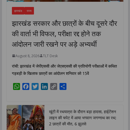
झारखंड
राज्य
झारखंड सरकार और छात्रों के बीच दूसरे दौर
की वार्ता भी विफल, परीक्षा रद्द होने तक
आंदोलन जारी रखने पर अड़े अभ्यर्थी
August 8, 2026
TLT Desk
रांची: झारखंड में जेपीएससी और जेएसएससी की प्रतियोगी परीक्षाओं में कथित
गड़बड़ी के खिलाफ छात्रों का आंदोलन शनिवार को 15वें
W
F
T
L
C
S
h
a
w
i
o
h
a
c
i
n
p
a
t
e
t
k
y
r
खूंटी में रथयात्रा के दौरान बड़ा हादसा, हाईटेंशन
s
b
t
e
L
e
लाइन की चपेट में आया भगवान जगन्नाथ का रथ;
A
o
e
d
i
2 छात्रों की मौत, 6 झुलसे
p
o
r
I
n