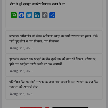
सीट से पूर्व तृणमूल कांग्रेस विधायक सनत डे को
W
F
T
L
C
S
h
a
w
i
o
h
a
c
i
n
p
a
t
e
t
k
y
r
लखनऊ अग्निकांड को लेकर अखिलेश यादव का योगी सरकार पर हमला, बोले-
s
b
t
e
L
e
जाते हुए लोगों से क्या शिकवा, क्या शिकायत
A
o
e
d
i
August 8, 2026
p
o
r
I
n
p
k
n
k
झारखंड सरकार और छात्रों के बीच दूसरे दौर की वार्ता भी विफल, परीक्षा रद्द
होने तक आंदोलन जारी रखने पर अड़े अभ्यर्थी
August 8, 2026
परिसीमन बिल पर मोदी सरकार के साथ आया अकाली दल, समर्थन के बाद फिर
गठबंधन की अटकलें तेज
August 8, 2026