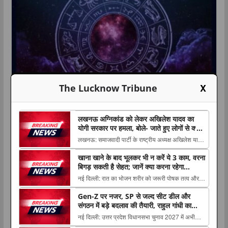
X
The Lucknow Tribune
धर्म
राशिफल
लाइफस्टाइल
लखनऊ अग्निकांड को लेकर अखिलेश यादव का
8 अगस्त 2026 राशिफल: किन राशियों की
योगी सरकार पर हमला, बोले- जाते हुए लोगों से क्या
शिकवा, क्या शिकायत
लखनऊ: समाजवादी पार्टी के राष्ट्रीय अध्यक्ष अखिलेश यादव
चमकेगी किस्मत और किसे रहना होगा
ने लखनऊ अग्निकांड में बच्चे को खोने वाली एक मां के साथ
खाना खाने के बाद भूलकर भी न करें ये 3 काम, वरना
The post लखनऊ अग्निकांड को लेकर अखिलेश यादव का
सावधान? पढ़ें सभी 12 राशियों का हाल
बिगड़ सकती है सेहत; जानें क्या करना रहेगा
योगी सरकार पर हमला, बोले- जाते हुए लोगों से क्या शिकवा,
फायदेमंद
नई दिल्ली: रात का भोजन शरीर को जरूरी पोषक तत्व और
क्या शिकायत appeared first on The Luc...
August 8, 2026
TLT Desk
ऊर्जा देने में अहम भूमिका निभाता है, लेकिन खाना The post
Gen-Z पर नजर, SP से जल्द सीट डील और
खाना खाने के बाद भूलकर भी न करें ये 3 काम, वरना बिगड़
मेष राशि :- खान-पान में सावधानी रखें। कामकाज में आ रहा अवरोध दूर होकर
संगठन में बड़े बदलाव की तैयारी, राहुल गांधी का
सकती है सेहत; जानें क्या करना रहेगा फायदेमंद appeared
‘मिशन UP 2027’ प्लान
नई दिल्ली: उत्तर प्रदेश विधानसभा चुनाव 2027 में अभी
प्रगति का रास्ता मिल जाएगा। मान-सम्मान
first on The Lucknow Tribune. ...
समय है, लेकिन कांग्रेस ने राज्य में अपनी चुनावी तैयारियों को