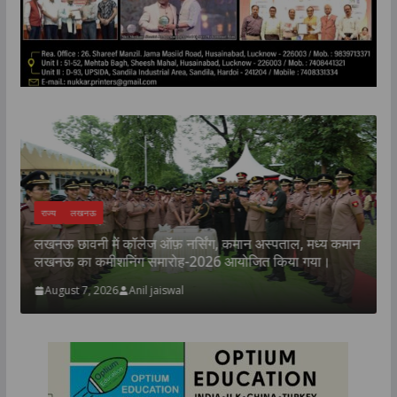
राज्य
लखनऊ
ी
लखनऊ छावनी में कॉलेज ऑफ़ नर्सिंग, कमान अस्पताल, मध्य कमान
क
लखनऊ का कमीशनिंग समारोह-2026 आयोजित किया गया।
प
August 7, 2026
Anil jaiswal