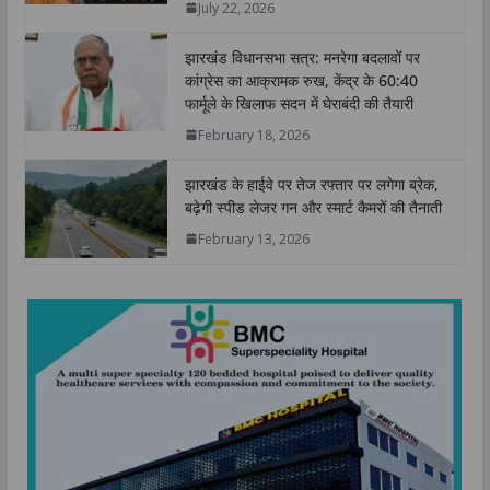
July 22, 2026
p
k
n
k
झारखंड विधानसभा सत्र: मनरेगा बदलावों पर
कांग्रेस का आक्रामक रुख, केंद्र के 60:40
फार्मूले के खिलाफ सदन में घेराबंदी की तैयारी
February 18, 2026
झारखंड के हाईवे पर तेज रफ्तार पर लगेगा ब्रेक,
बढ़ेगी स्पीड लेजर गन और स्मार्ट कैमरों की तैनाती
February 13, 2026