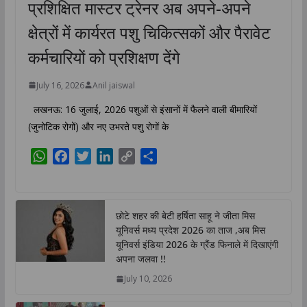
प्रशिक्षित मास्टर ट्रेनर अब अपने-अपने
क्षेत्रों में कार्यरत पशु चिकित्सकों और पैरावेट
कर्मचारियों को प्रशिक्षण देंगे
July 16, 2026
Anil jaiswal
लखनऊ: 16 जुलाई, 2026 पशुओं से इंसानों में फैलने वाली बीमारियों
(जुनोटिक रोगों) और नए उभरते पशु रोगों के
W
F
T
L
C
S
h
a
w
i
o
h
a
c
i
n
p
a
t
e
t
k
y
r
छोटे शहर की बेटी हर्षिता साहू ने जीता मिस
s
b
t
e
L
e
यूनिवर्स मध्य प्रदेश 2026 का ताज ,अब मिस
A
o
e
d
i
यूनिवर्स इंडिया 2026 के ग्रैंड फिनाले में दिखाएंगी
p
o
r
I
n
अपना जलवा !!
p
k
n
k
July 10, 2026