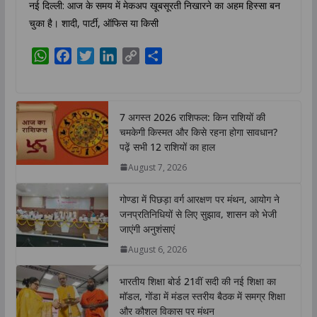
नई दिल्ली: आज के समय में मेकअप खूबसूरती निखारने का अहम हिस्सा बन
चुका है। शादी, पार्टी, ऑफिस या किसी
W
F
T
L
C
S
h
a
w
i
o
h
a
c
i
n
p
a
t
e
t
k
y
r
7 अगस्त 2026 राशिफल: किन राशियों की
s
b
t
e
L
e
चमकेगी किस्मत और किसे रहना होगा सावधान?
A
o
e
d
i
पढ़ें सभी 12 राशियों का हाल
p
o
r
I
n
August 7, 2026
p
k
n
k
गोण्डा में पिछड़ा वर्ग आरक्षण पर मंथन, आयोग ने
जनप्रतिनिधियों से लिए सुझाव, शासन को भेजी
जाएंगी अनुशंसाएं
August 6, 2026
भारतीय शिक्षा बोर्ड 21वीं सदी की नई शिक्षा का
मॉडल, गोंडा में मंडल स्तरीय बैठक में समग्र शिक्षा
और कौशल विकास पर मंथन