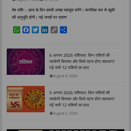
मेष राशि :- आज के दिन काफी अच्छा महसूस करेंगे। मानसिक रूप से खुशी
की अनुभूति होगी। नई जगहों पर भ्रमण
W
F
T
L
C
S
h
a
w
i
o
h
a
c
i
n
p
a
t
e
t
k
y
r
6 अगस्त 2026 राशिफल: किन राशियों की
s
b
t
e
L
e
चमकेगी किस्मत और किसे रहना होगा सावधान?
A
o
e
d
i
पढ़ें सभी 12 राशियों का हाल
p
o
r
I
n
August 6, 2026
p
k
n
k
5 अगस्त 2026 राशिफल: किन राशियों की
चमकेगी किस्मत और किसे रहना होगा सावधान?
पढ़ें सभी 12 राशियों का हाल
August 5, 2026