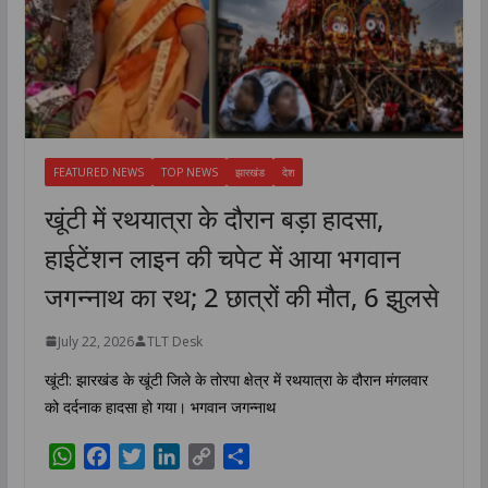
FEATURED NEWS
TOP NEWS
झारखंड
देश
खूंटी में रथयात्रा के दौरान बड़ा हादसा,
हाईटेंशन लाइन की चपेट में आया भगवान
जगन्नाथ का रथ; 2 छात्रों की मौत, 6 झुलसे
July 22, 2026
TLT Desk
खूंटी: झारखंड के खूंटी जिले के तोरपा क्षेत्र में रथयात्रा के दौरान मंगलवार
को दर्दनाक हादसा हो गया। भगवान जगन्नाथ
W
F
T
L
C
S
h
a
w
i
o
h