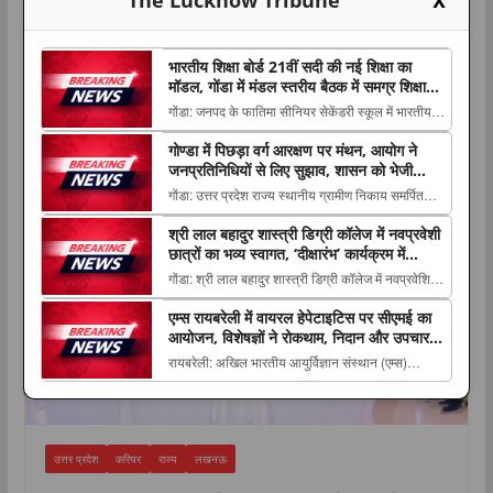
X
भारतीय शिक्षा बोर्ड 21वीं सदी की नई शिक्षा का
मॉडल, गोंडा में मंडल स्तरीय बैठक में समग्र शिक्षा
और कौशल विकास पर मंथन
गोंडा: जनपद के फातिमा सीनियर सेकेंडरी स्कूल में भारतीय
शिक्षा बोर्ड की मंडल स्तरीय बैठक का आयोजन किया गया।
गोण्डा में पिछड़ा वर्ग आरक्षण पर मंथन, आयोग ने
करियर
कार्यक्रम The post भारतीय शिक्षा बोर्ड 21वीं सदी की नई
जनप्रतिनिधियों से लिए सुझाव, शासन को भेजी
शिक्षा का मॉडल, गोंडा में मंडल स्तरीय बैठक में समग्र शिक्षा
जाएंगी अनुशंसाएं
गोंडा: उत्तर प्रदेश राज्य स्थानीय ग्रामीण निकाय समर्पित
और कौशल विकास पर मंथन appear...
पिछड़ा वर्ग आयोग की बैठक गुरुवार को जिला पंचायत सभागार
श्री लाल बहादुर शास्त्री डिग्री कॉलेज में नवप्रवेशी
में आयोग The post गोण्डा में पिछड़ा वर्ग आरक्षण पर मंथन,
छात्रों का भव्य स्वागत, ‘दीक्षारंभ’ कार्यक्रम में
आयोग ने जनप्रतिनिधियों से लिए सुझाव, शासन को भेजी
करियर और उच्च शिक्षा का मिला मार्गदर्शन
गोंडा: श्री लाल बहादुर शास्त्री डिग्री कॉलेज में नवप्रवेशित
जाएंगी अनुशंसाएं appeared first ...
छात्र-छात्राओं के स्वागत एवं मार्गदर्शन के लिए विज्ञान संकाय
एम्स रायबरेली में वायरल हेपेटाइटिस पर सीएमई का
का ‘दीक्षारंभ’ The post श्री लाल बहादुर शास्त्री डिग्री
आयोजन, विशेषज्ञों ने रोकथाम, निदान और उपचार
कॉलेज में नवप्रवेशी छात्रों का भव्य स्वागत, ‘दीक्षारंभ&...
की नई जानकारियां साझा कीं
रायबरेली: अखिल भारतीय आयुर्विज्ञान संस्थान (एम्स)
रायबरेली के सूक्ष्मजीवविज्ञान विभाग ने सामुदायिक चिकित्सा
एवं जनस्वास्थ्य विभाग के सहयोग से वायरल The post एम्स
रायबरेली में वायरल हेपेटाइटिस पर सीएमई का आयोजन,
विशेषज्ञों ने रोकथाम, निदान और उपचार की...
उत्तर प्रदेश
करियर
राज्य
लखनऊ