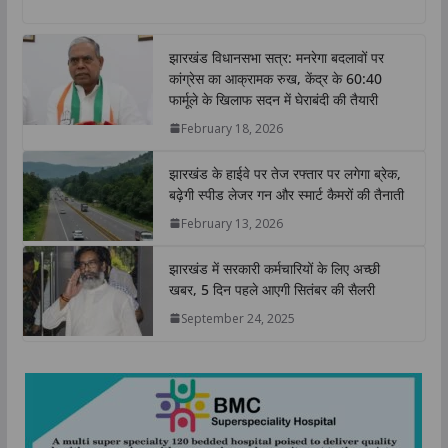
a
c
i
n
p
a
t
e
t
k
y
r
झारखंड विधानसभा सत्र: मनरेगा बदलावों पर
s
b
t
e
L
e
कांग्रेस का आक्रामक रुख, केंद्र के 60:40
A
o
e
d
i
फार्मूले के खिलाफ सदन में घेराबंदी की तैयारी
p
o
r
I
n
February 18, 2026
p
k
n
k
झारखंड के हाईवे पर तेज रफ्तार पर लगेगा ब्रेक,
बढ़ेगी स्पीड लेजर गन और स्मार्ट कैमरों की तैनाती
February 13, 2026
झारखंड में सरकारी कर्मचारियों के लिए अच्छी
खबर, 5 दिन पहले आएगी सितंबर की सैलरी
September 24, 2025