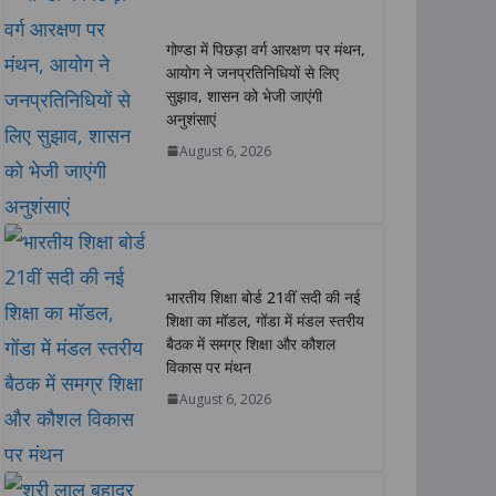
s
b
t
e
L
e
गोण्डा में पिछड़ा वर्ग आरक्षण पर मंथन,
A
o
e
d
i
आयोग ने जनप्रतिनिधियों से लिए
p
o
r
I
n
सुझाव, शासन को भेजी जाएंगी
p
k
n
k
अनुशंसाएं
August 6, 2026
भारतीय शिक्षा बोर्ड 21वीं सदी की नई
शिक्षा का मॉडल, गोंडा में मंडल स्तरीय
बैठक में समग्र शिक्षा और कौशल
विकास पर मंथन
August 6, 2026