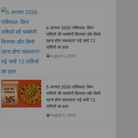
a
c
i
n
p
a
t
e
t
k
y
r
s
b
t
e
L
e
A
o
e
d
i
6 अगस्त 2026 राशिफल: किन
p
o
r
I
n
राशियों की चमकेगी किस्मत और किसे
p
k
n
k
रहना होगा सावधान? पढ़ें सभी 12
राशियों का हाल
August 6, 2026
5 अगस्त 2026 राशिफल: किन
राशियों की चमकेगी किस्मत और किसे
रहना होगा सावधान? पढ़ें सभी 12
राशियों का हाल
उत्तर प्रदेश
राज्य
लखनऊ
राजनीति
राज्य
August 5, 2026
उत्तर प्रदेश में राजकीय
युवा खिला
ऑप्टोमेट्रिस्ट संवर्ग के सुदृढ़ीकरण
विकसित 