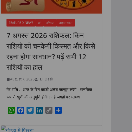
FEATURED NEWS
धर्म
राशिफल
लाइफस्टाइल
7 अगस्त 2026 राशिफल: किन
राशियों की चमकेगी किस्मत और किसे
रहना होगा सावधान? पढ़ें सभी 12
राशियों का हाल
August 7, 2026
TLT Desk
मेष राशि :- आज के दिन काफी अच्छा महसूस करेंगे। मानसिक
रूप से खुशी की अनुभूति होगी। नई जगहों पर भ्रमण
W
F
T
L
C
S
h
a
w
i
o
h
a
c
i
n
p
a
t
e
t
k
y
r