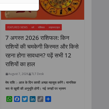
FEATURED NEWS
धर्म
राशिफल
लाइफस्टाइल
7 अगस्त 2026 राशिफल: किन
राशियों की चमकेगी किस्मत और किसे
रहना होगा सावधान? पढ़ें सभी 12
राशियों का हाल
August 7, 2026
TLT Desk
मेष राशि :- आज के दिन काफी अच्छा महसूस करेंगे। मानसिक
रूप से खुशी की अनुभूति होगी। नई जगहों पर भ्रमण
W
F
T
L
C
S
h
a
w
i
o
h