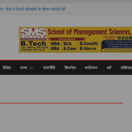
वा, गोंडा में डेयरी कॉन्क्लेव के दौरान करोड़ों की
को बांटे गए स्वीकृति पत्र और डेमो चेक
 राशियों की चमकेगी किस्मत और किसे रहना होगा
ों का हाल
ण पर मंथन, आयोग ने जनप्रतिनिधियों से लिए सुझाव,
ाएं
 की नई शिक्षा का मॉडल, गोंडा में मंडल स्तरीय बैठक में
ास पर मंथन
री कॉलेज में नवप्रवेशी छात्रों का भव्य स्वागत,
र और उच्च शिक्षा का मिला मार्गदर्शन
विदेश
राज्य
राजनीति
बिजनेस
मनोरंजन
धर्म
राशिफ