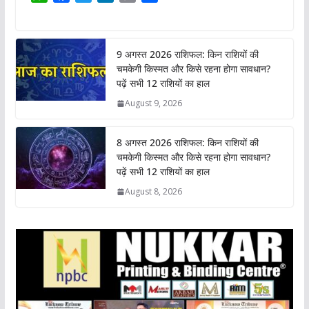
h
a
w
i
o
h
a
c
i
n
p
a
t
e
t
k
y
r
9 अगस्त 2026 राशिफल: किन राशियों की
s
b
t
e
L
e
चमकेगी किस्मत और किसे रहना होगा सावधान?
A
o
e
d
i
पढ़ें सभी 12 राशियों का हाल
p
o
r
I
n
August 9, 2026
p
k
n
k
8 अगस्त 2026 राशिफल: किन राशियों की
चमकेगी किस्मत और किसे रहना होगा सावधान?
पढ़ें सभी 12 राशियों का हाल
August 8, 2026