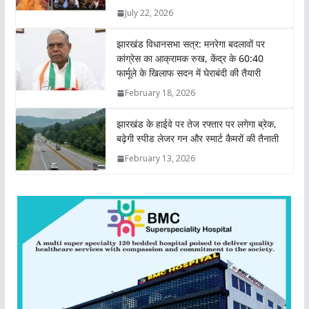
p
o
r
I
n
July 22, 2026
p
k
n
k
झारखंड विधानसभा सत्र: मनरेगा बदलावों पर
कांग्रेस का आक्रामक रुख, केंद्र के 60:40
फार्मूले के खिलाफ सदन में घेराबंदी की तैयारी
February 18, 2026
झारखंड के हाईवे पर तेज रफ्तार पर लगेगा ब्रेक,
बढ़ेगी स्पीड लेजर गन और स्मार्ट कैमरों की तैनाती
February 13, 2026