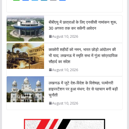
h
a
w
i
o
h
a
c
i
n
p
a
t
e
t
k
y
r
बीबीएयू में छात्राओं के लिए एनसीसी नामांकन शुरू,
s
b
t
e
L
e
30 अगस्त तक कर सकेंगी आवेदन
A
o
e
d
i
August 10, 2026
p
o
r
I
n
p
k
n
k
काकोरी शहीदों को नमन, भारत छोड़ो आंदोलन की
भी याद; लखनऊ में स्मृति सभा में गूंजा सांप्रदायिक
सौहार्द का संदेश
August 10, 2026
लखनऊ में जुटे देश-विदेश के विशेषज्ञ, पल्मोनरी
हाइपरटेंशन पर हुआ मंथन; देर से पहचान बनी बड़ी
चुनौती
August 10, 2026