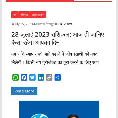
धर्म
राशिफल
लाइफस्टाइल
July 25, 2023
लखनऊ ट्रिब्यून
336 Views
28 जुलाई 2023 राशिफल: आज ही जानिए
कैसा रहेगा आपका दिन
मेष राशि व्यापार को आगे बढ़ाने में जीवनसाथी की मदद
मिलेगी। किसी नये प्रोजेक्ट को पूरा करने के लिए आप
W
F
T
L
C
S
h
a
w
i
o
h
a
c
i
n
p
a
Read More
t
e
t
k
y
r
s
b
t
e
L
e
A
o
e
d
i
p
o
r
I
n