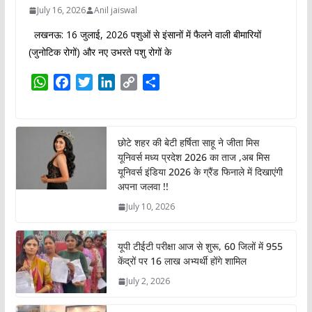
July 16, 2026
Anil jaiswal
लखनऊ: 16 जुलाई, 2026 पशुओं से इंसानों में फैलने वाली बीमारियों
(जुनोटिक रोगों) और नए उभरते पशु रोगों के
W
F
T
L
C
S
h
a
w
i
o
h
a
c
i
n
p
a
t
e
t
k
y
r
छोटे शहर की बेटी हर्षिता साहू ने जीता मिस
s
b
t
e
L
e
यूनिवर्स मध्य प्रदेश 2026 का ताज ,अब मिस
A
o
e
d
i
यूनिवर्स इंडिया 2026 के ग्रैंड फिनाले में दिखाएंगी
p
o
r
I
n
अपना जलवा !!
p
k
n
k
July 10, 2026
यूपी टीईटी परीक्षा आज से शुरू, 60 जिलों में 955
केंद्रों पर 16 लाख अभ्यर्थी होंगे शामिल
July 2, 2026