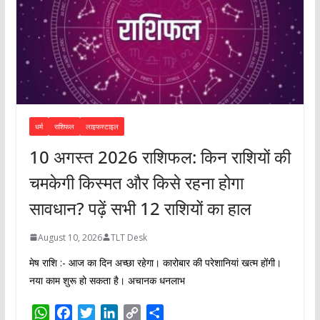
धर्म
राशिफल
लाइफस्टाइल
10 अगस्त 2026 राशिफल: किन राशियों की
चमकेगी किस्मत और किसे रहना होगा
सावधान? पढ़ें सभी 12 राशियों का हाल
August 10, 2026
TLT Desk
मेष राशि :- आज का दिन अच्छा रहेगा। कारोबार की परेशानियां खत्म होंगी।
नया काम शुरू हो सकता है। अचानक धनलाभ
W
F
T
L
C
S