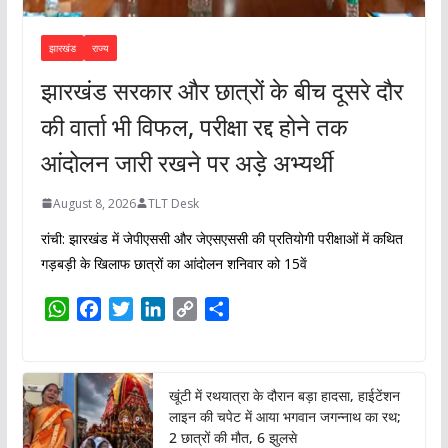
झारखंड
राज्य
झारखंड सरकार और छात्रों के बीच दूसरे दौर
की वार्ता भी विफल, परीक्षा रद्द होने तक
आंदोलन जारी रखने पर अड़े अभ्यर्थी
August 8, 2026
TLT Desk
रांची: झारखंड में जेपीएससी और जेएसएससी की प्रतियोगी परीक्षाओं में कथित
गड़बड़ी के खिलाफ छात्रों का आंदोलन शनिवार को 15वें
W
F
T
L
C
S
h
a
w
i
o
h
a
c
i
n
p
a
t
e
t
k
y
r
खूंटी में रथयात्रा के दौरान बड़ा हादसा, हाईटेंशन
s
b
t
e
L
e
लाइन की चपेट में आया भगवान जगन्नाथ का रथ;
A
o
e
d
i
2 छात्रों की मौत, 6 झुलसे