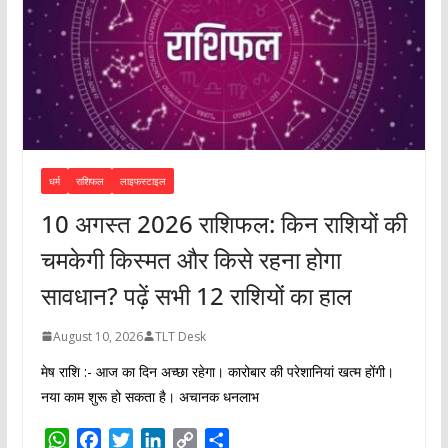
धर्म
राशिफल
लाइफस्टाइल
10 अगस्त 2026 राशिफल: किन राशियों की
चमकेगी किस्मत और किसे रहना होगा
सावधान? पढ़ें सभी 12 राशियों का हाल
August 10, 2026
TLT Desk
मेष राशि :- आज का दिन अच्छा रहेगा। कारोबार की परेशानियां खत्म होंगी।
नया काम शुरू हो सकता है। अचानक धनलाभ
W
F
T
L
C
S