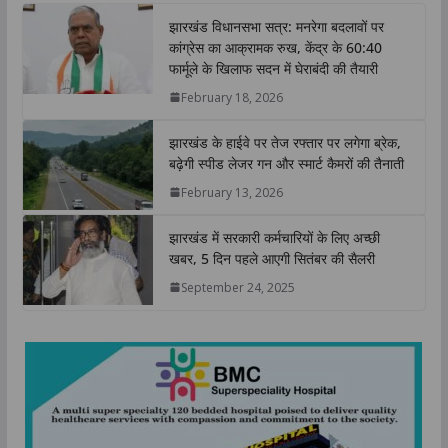
t
e
t
k
y
r
झारखंड विधानसभा सत्र: मनरेगा बदलावों पर
s
b
t
e
L
e
कांग्रेस का आक्रामक रुख, केंद्र के 60:40
A
o
e
d
i
फार्मूले के खिलाफ सदन में घेराबंदी की तैयारी
p
o
r
I
n
February 18, 2026
p
k
n
k
झारखंड के हाईवे पर तेज रफ्तार पर लगेगा ब्रेक,
बढ़ेगी स्पीड लेजर गन और स्मार्ट कैमरों की तैनाती
February 13, 2026
झारखंड में सरकारी कर्मचारियों के लिए अच्छी
खबर, 5 दिन पहले आएगी सितंबर की सैलरी
September 24, 2025