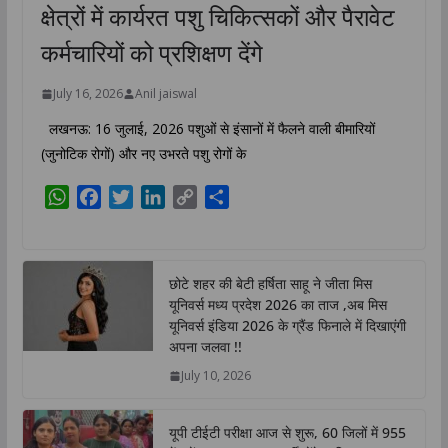
क्षेत्रों में कार्यरत पशु चिकित्सकों और पैरावेट
कर्मचारियों को प्रशिक्षण देंगे
July 16, 2026
Anil jaiswal
लखनऊ: 16 जुलाई, 2026 पशुओं से इंसानों में फैलने वाली बीमारियों
(जुनोटिक रोगों) और नए उभरते पशु रोगों के
W
F
T
L
C
S
h
a
w
i
o
h
a
c
i
n
p
a
t
e
t
k
y
r
छोटे शहर की बेटी हर्षिता साहू ने जीता मिस
s
b
t
e
L
e
यूनिवर्स मध्य प्रदेश 2026 का ताज ,अब मिस
A
o
e
d
i
यूनिवर्स इंडिया 2026 के ग्रैंड फिनाले में दिखाएंगी
p
o
r
I
n
अपना जलवा !!
p
k
n
k
July 10, 2026
यूपी टीईटी परीक्षा आज से शुरू, 60 जिलों में 955