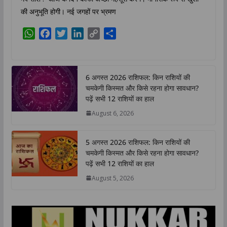
की अनुभूति होगी। नई जगहों पर भ्रमण
W
F
T
L
C
S
h
a
w
i
o
h
a
c
i
n
p
a
t
e
t
k
y
r
6 अगस्त 2026 राशिफल: किन राशियों की
s
b
t
e
L
e
चमकेगी किस्मत और किसे रहना होगा सावधान?
A
o
e
d
i
पढ़ें सभी 12 राशियों का हाल
p
o
r
I
n
August 6, 2026
p
k
n
k
5 अगस्त 2026 राशिफल: किन राशियों की
चमकेगी किस्मत और किसे रहना होगा सावधान?
पढ़ें सभी 12 राशियों का हाल
August 5, 2026