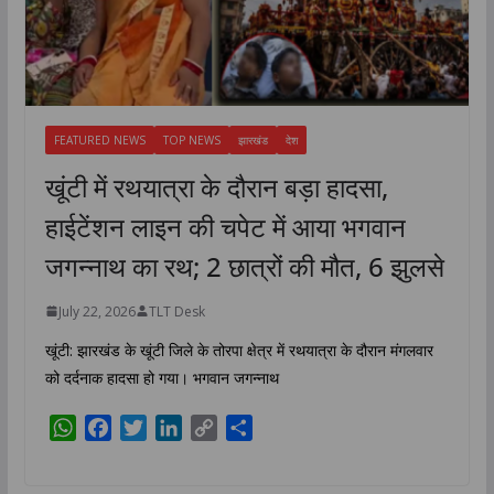
FEATURED NEWS
TOP NEWS
झारखंड
देश
खूंटी में रथयात्रा के दौरान बड़ा हादसा,
हाईटेंशन लाइन की चपेट में आया भगवान
जगन्नाथ का रथ; 2 छात्रों की मौत, 6 झुलसे
July 22, 2026
TLT Desk
खूंटी: झारखंड के खूंटी जिले के तोरपा क्षेत्र में रथयात्रा के दौरान मंगलवार
को दर्दनाक हादसा हो गया। भगवान जगन्नाथ
W
F
T
L
C
S
h
a
w
i
o
h
a
c
i
n
p
a