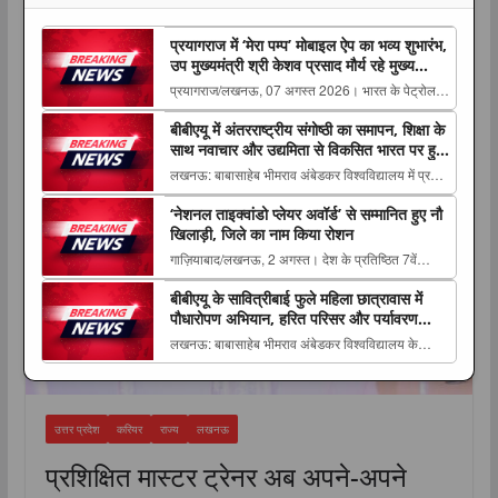
प्रयागराज में ‘मेरा पम्प’ मोबाइल ऐप का भव्य शुभारंभ,
उप मुख्यमंत्री श्री केशव प्रसाद मौर्य रहे मुख्य
अतिथि
प्रयागराज/लखनऊ, 07 अगस्त 2026। भारत के पेट्रोल
पंप डीलर्स एवं मालिकों के लिए विकसित अत्याधुनिक डिजिटल
करियर
बीबीएयू में अंतरराष्ट्रीय संगोष्ठी का समापन, शिक्षा के
प्लेटफॉर्म “मेरा पम्प” मोबाइल The post प्रयागराज में ‘मेरा
साथ नवाचार और उद्यमिता से विकसित भारत पर हुआ
पम्प’ मोबाइल ऐप का भव्य शुभारंभ, उप मुख्यमंत्री श्री केशव
मंथन
लखनऊ: बाबासाहेब भीमराव अंबेडकर विश्वविद्यालय में प्रबंध
प्रसाद ...
अध्ययन विभाग की ओर से आयोजित दो दिवसीय
‘नेशनल ताइक्वांडो प्लेयर अवॉर्ड’ से सम्मानित हुए नौ
अंतरराष्ट्रीय संगोष्ठी का 6 अगस्त The post बीबीएयू में
खिलाड़ी, जिले का नाम किया रोशन
अंतरराष्ट्रीय संगोष्ठी का समापन, शिक्षा के साथ नवाचार और
गाज़ियाबाद/लखनऊ, 2 अगस्त। देश के प्रतिष्ठित 7वें
उद्यमिता से विकसित भारत पर हुआ मंथन appeare...
ताइक्वांडो हॉल ऑफ फेम इंडिया-2026 का भव्य आयोजन
बीबीएयू के सावित्रीबाई फुले महिला छात्रावास में
एलोरा होटल, लालबाग, लखनऊ में The post ‘नेशनल
पौधारोपण अभियान, हरित परिसर और पर्यावरण
ताइक्वांडो प्लेयर अवॉर्ड’ से सम्मानित हुए नौ खिलाड़ी, जिले
संरक्षण का लिया संकल्प
लखनऊ: बाबासाहेब भीमराव अंबेडकर विश्वविद्यालय के
का नाम किया रोशन appeared first on Th...
सावित्रीबाई फुले महिला छात्रावास परिसर में 6 अगस्त
2026 को हरित एवं स्वच्छ परिसर The post बीबीएयू के
सावित्रीबाई फुले महिला छात्रावास में पौधारोपण अभियान,
उत्तर प्रदेश
करियर
राज्य
लखनऊ
हरित परिसर और पर्यावरण संरक्षण का लिया संकल्प a...
प्रशिक्षित मास्टर ट्रेनर अब अपने-अपने