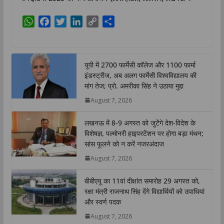
W
F
T
L
C
S
h
a
w
i
o
h
a
c
i
n
p
a
t
e
t
k
y
r
यूपी में 2700 फार्मेसी कॉलेज और 1100 फार्मा
s
b
t
e
L
e
इंडस्ट्रीज, अब अलग फार्मेसी विश्वविद्यालय की
A
o
e
d
i
मांग तेज; प्रो. अमरीका सिंह ने उठाया मुद्दा
p
o
r
I
n
August 7, 2026
p
k
n
k
लखनऊ में 8-9 अगस्त को जुटेंगे देश-विदेश के
विशेषज्ञ, पल्मोनरी हाइपरटेंशन पर होगा बड़ा मंथन;
सांस फूलने को न करें नजरअंदाज
August 7, 2026
बीबीएयू का 11वां दीक्षांत समारोह 29 अगस्त को,
रक्षा मंत्री राजनाथ सिंह देंगे विद्यार्थियों को उपाधियां
और स्वर्ण पदक
August 7, 2026