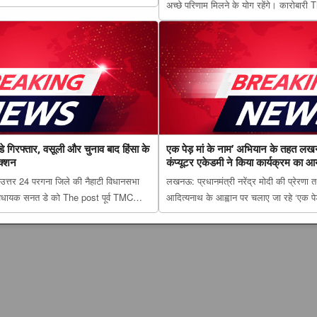
अच्छे परिणाम मिलने के योग रहेंगे। कारोबार
 प्रदेश में ‘तिरंगा यात्रा- appeared first on
राशिफल: किन राशियों की चमकेगी किस्मत और
..
पढ़ें सभी 12 राशियों का हाल appeared firs
 गिरफ्तार, वसूली और चुनाव बाद हिंसा के
एक पेड़ मां के नाम’ अभियान के तहत लखन
एक्शन
कंप्यूटर एकेडमी ने किया कार्यक्रम का 
उत्तर 24 परगना जिले की नैहाटी विधानसभा
लखनऊ: प्रधानमंत्री नरेंद्र मोदी की प्रेरणा तथ
ेस विधायक सनत डे को The post पूर्व TMC
आदित्यनाथ के आह्वान पर चलाए जा रहे ‘एक पे
ूली और चुनाव बाद हिंसा के आरोपों में पुलिस
मां के नाम’ अभियान के तहत लखनऊ में पौधरोपण,
first on The Lucknow Tribune....
किया कार्यक्रम का आयोजन appeared fi...