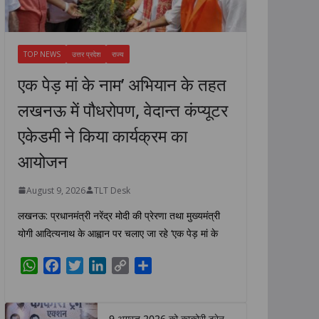
TOP NEWS
उत्तर प्रदेश
राज्य
एक पेड़ मां के नाम’ अभियान के तहत
लखनऊ में पौधरोपण, वेदान्त कंप्यूटर
एकेडमी ने किया कार्यक्रम का
आयोजन
August 9, 2026
TLT Desk
लखनऊ: प्रधानमंत्री नरेंद्र मोदी की प्रेरणा तथा मुख्यमंत्री
योगी आदित्यनाथ के आह्वान पर चलाए जा रहे ‘एक पेड़ मां के
W
F
T
L
C
S
h
a
w
i
o
h
a
c
i
n
p
a
t
e
t
k
y
r
9 अगस्त 2026 को काकोरी ट्रेन