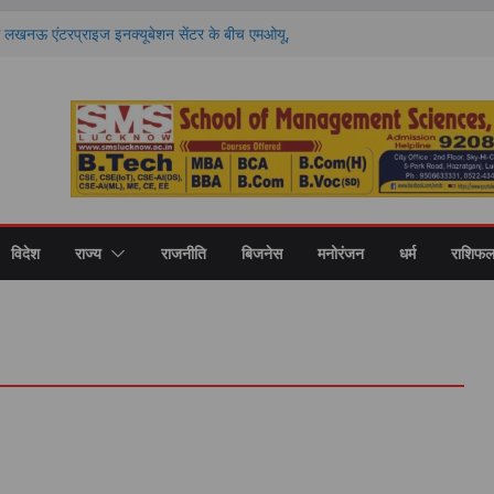
नऊ एंटरप्राइज इनक्यूबेशन सेंटर के बीच एमओयू,
टअप को मिलेगा बढ़ावा
न के तहत लखनऊ में पौधरोपण, वेदान्त कंप्यूटर एकेडमी
ोजन
्रेन एक्शन की 101वीं वर्षगांठ
त उत्तर प्रदेश में ‘तिरंगा यात्रा-
ेर से चलता है पता, सांस फूलना हो सकता है पहला
के विशेषज्ञों ने किया मंथन
विदेश
राज्य
राजनीति
बिजनेस
मनोरंजन
धर्म
राशिफ