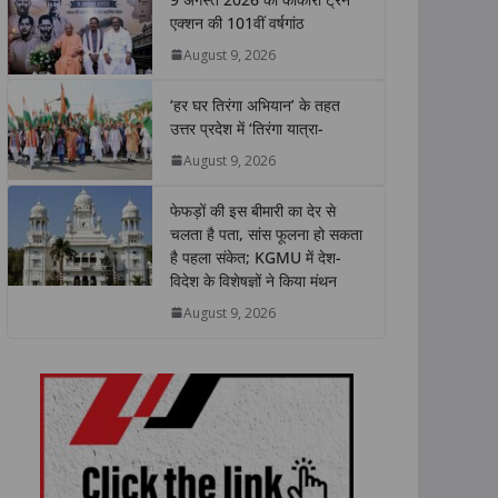
s
b
t
e
L
e
एक्शन की 101वीं वर्षगांठ
A
o
e
d
i
August 9, 2026
p
o
r
I
n
p
k
n
k
‘हर घर तिरंगा अभियान’ के तहत
उत्तर प्रदेश में ‘तिरंगा यात्रा-
August 9, 2026
फेफड़ों की इस बीमारी का देर से
चलता है पता, सांस फूलना हो सकता
है पहला संकेत; KGMU में देश-
विदेश के विशेषज्ञों ने किया मंथन
August 9, 2026