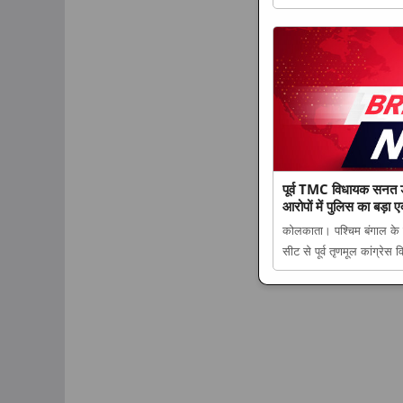
तिरंगा अभियान’ के तहत उत्तर
The Lucknow Tribune. .
पूर्व TMC विधायक सनत डे
आरोपों में पुलिस का बड़ा 
कोलकाता। पश्चिम बंगाल के 
सीट से पूर्व तृणमूल कांग्र
विधायक सनत डे गिरफ्तार, वस
का बड़ा एक्शन appeared 