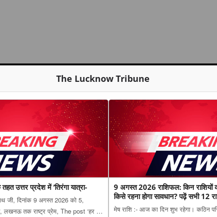
The Lucknow Tribune
हत उत्तर प्रदेश में ‘तिरंगा यात्रा-
9 अगस्त 2026 राशिफल: किन राशियों 
किसे रहना होगा सावधान? पढ़ें सभी 12 रा
यनाथ जी, दिनांक 9 अगस्त 2026 को 5,
मेष राशि :- आज का दिन शुभ रहेगा। कठिन परिश्र
न, लखनऊ तक राष्ट्र प्रेम, The post ‘हर घर