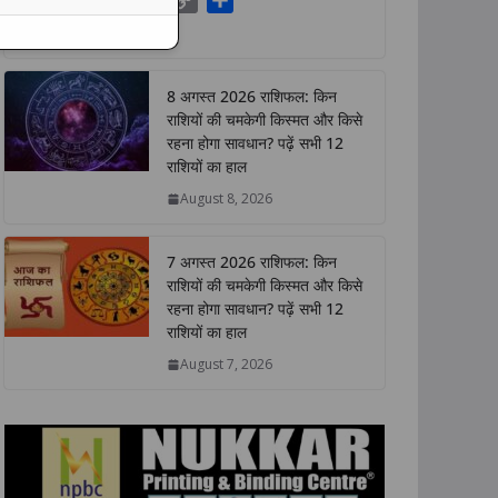
W
F
T
L
C
S
h
a
w
i
o
h
a
c
i
n
p
a
t
e
t
k
y
r
8 अगस्त 2026 राशिफल: किन
s
b
t
e
L
e
राशियों की चमकेगी किस्मत और किसे
A
o
e
d
i
रहना होगा सावधान? पढ़ें सभी 12
p
o
r
I
n
राशियों का हाल
p
k
n
k
August 8, 2026
7 अगस्त 2026 राशिफल: किन
राशियों की चमकेगी किस्मत और किसे
रहना होगा सावधान? पढ़ें सभी 12
राशियों का हाल
August 7, 2026