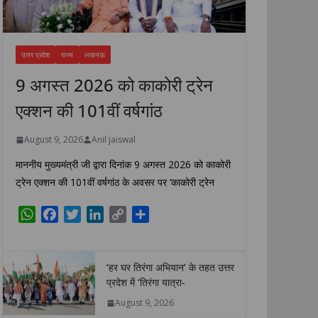
उत्तर प्रदेश
राज्य
लखनऊ
9 अगस्त 2026 को काकोरी ट्रेन
एक्शन की 101वीं वर्षगांठ
August 9, 2026
Anil jaiswal
माननीय मुख्यमंत्री जी द्वारा दिनांक 9 अगस्त 2026 को काकोरी
ट्रेन एक्शन की 101वीं वर्षगांठ के अवसर पर ‘काकोरी ट्रेन
W
F
T
L
C
S
h
a
w
i
o
h
a
c
i
n
p
a
t
e
t
k
y
r
‘हर घर तिरंगा अभियान’ के तहत उत्तर
s
b
t
e
L
e
प्रदेश में ‘तिरंगा यात्रा-
A
o
e
d
i
August 9, 2026
p
o
r
I
n