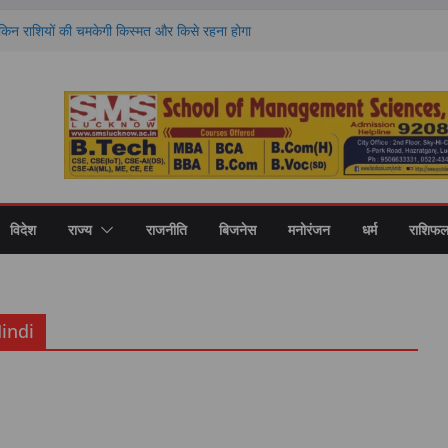
न राशियों की चमकेगी किस्मत और किसे रहना होगा
यों का हाल
्रेन एक्शन की 101वीं वर्षगांठ
त उत्तर प्रदेश में ‘तिरंगा यात्रा-
ेर से चलता है पता, सांस फूलना हो सकता है पहला
के विशेषज्ञों ने किया मंथन
नऊ एंटरप्राइज इनक्यूबेशन सेंटर के बीच एमओयू,
टअप को मिलेगा बढ़ावा
विदेश
राज्य
राजनीति
बिजनेस
मनोरंजन
धर्म
राशिफ
indi