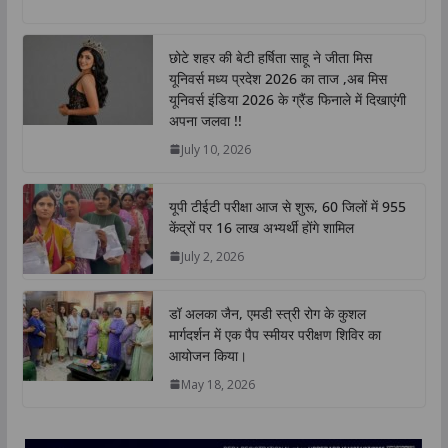
a
c
i
n
p
a
t
e
t
k
y
r
छोटे शहर की बेटी हर्षिता साहू ने जीता मिस
s
b
t
e
L
e
यूनिवर्स मध्य प्रदेश 2026 का ताज ,अब मिस
A
o
e
d
i
यूनिवर्स इंडिया 2026 के ग्रैंड फिनाले में दिखाएंगी
p
o
r
I
n
अपना जलवा !!
p
k
n
k
July 10, 2026
यूपी टीईटी परीक्षा आज से शुरू, 60 जिलों में 955
केंद्रों पर 16 लाख अभ्यर्थी होंगे शामिल
July 2, 2026
डॉ अलका जैन, एमडी स्त्री रोग के कुशल
मार्गदर्शन में एक पैप स्मीयर परीक्षण शिविर का
आयोजन किया।
May 18, 2026