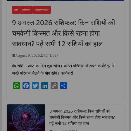
धर्म
राशिफल
लाइफस्टाइल
9 अगस्त 2026 राशिफल: किन राशियों की
चमकेगी किस्मत और किसे रहना होगा
सावधान? पढ़ें सभी 12 राशियों का हाल
August 9, 2026
TLT Desk
मेष राशि :- आज का दिन शुभ रहेगा। कठिन परिश्रम से अपने कार्यक्षेत्र में
अच्छे परिणाम मिलने के योग रहेंगे। कारोबारी
W
F
T
L
C
S
h
a
w
i
o
h
a
c
i
n
p
a
t
e
t
k
y
r
8 अगस्त 2026 राशिफल: किन राशियों की
s
b
t
e
L
e
चमकेगी किस्मत और किसे रहना होगा सावधान?
A
o
e
d
i
पढ़ें सभी 12 राशियों का हाल
p
o
r
I
n