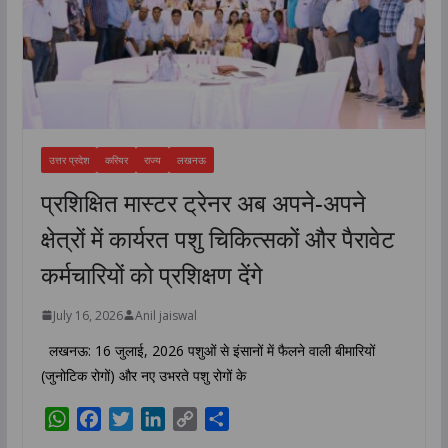
उत्तर प्रदेश
करियर
राज्य
लखनऊ
प्रशिक्षित मास्टर ट्रेनर अब अपने-अपने
क्षेत्रों में कार्यरत पशु चिकित्सकों और पैरावेट
कर्मचारियों को प्रशिक्षण देंगे
July 16, 2026
Anil jaiswal
लखनऊ: 16 जुलाई, 2026 पशुओं से इंसानों में फैलने वाली बीमारियों
(जुनोटिक रोगों) और नए उभरते पशु रोगों के
W
F
T
L
C
S
h
a
w
i
o
h