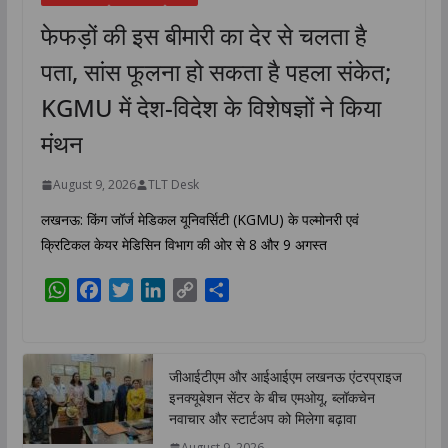
फेफड़ों की इस बीमारी का देर से चलता है
पता, सांस फूलना हो सकता है पहला संकेत;
KGMU में देश-विदेश के विशेषज्ञों ने किया
मंथन
August 9, 2026
TLT Desk
लखनऊ: किंग जॉर्ज मेडिकल यूनिवर्सिटी (KGMU) के पल्मोनरी एवं
क्रिटिकल केयर मेडिसिन विभाग की ओर से 8 और 9 अगस्त
W
F
T
L
C
S
h
a
w
i
o
h
a
c
i
n
p
a
t
e
t
k
y
r
जीआईटीएम और आईआईएम लखनऊ एंटरप्राइज
s
b
t
e
L
e
इनक्यूबेशन सेंटर के बीच एमओयू, ब्लॉकचेन
A
o
e
d
i
नवाचार और स्टार्टअप को मिलेगा बढ़ावा
p
o
r
I
n
August 9, 2026