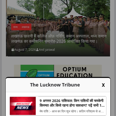
राज्य
लखनऊ
लखनऊ छावनी में कॉलेज ऑफ़ नर्सिंग, कमान अस्पताल, मध्य कमान
क
लखनऊ का कमीशनिंग समारोह-2026 आयोजित किया गया।
प
August 7, 2026
Anil jaiswal
X
The Lucknow Tribune
9 अगस्त 2026 राशिफल: किन राशियों की चमकेगी
किस्मत और किसे रहना होगा सावधान? पढ़ें सभी 12
राशियों का हाल
मेष राशि :- आज का दिन शुभ रहेगा। कठिन परिश्रम से अपने