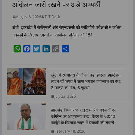
आंदोलन जारी रखने पर अड़े अभ्यर्थी
August 8, 2026
TLT Desk
रांची: झारखंड में जेपीएससी और जेएसएससी की प्रतियोगी परीक्षाओं में कथित
गड़बड़ी के खिलाफ छात्रों का आंदोलन शनिवार को 15वें
W
F
T
L
C
S
h
a
w
i
o
h
a
c
i
n
p
a
t
e
t
k
y
r
खूंटी में रथयात्रा के दौरान बड़ा हादसा, हाईटेंशन
s
b
t
e
L
e
लाइन की चपेट में आया भगवान जगन्नाथ का रथ;
A
o
e
d
i
2 छात्रों की मौत, 6 झुलसे
p
o
r
I
n
July 22, 2026
p
k
n
k
झारखंड विधानसभा सत्र: मनरेगा बदलावों पर
कांग्रेस का आक्रामक रुख, केंद्र के 60:40
फार्मूले के खिलाफ सदन में घेराबंदी की तैयारी
February 18, 2026