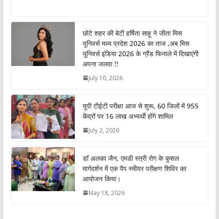
h
a
w
i
o
h
a
c
i
n
p
a
t
e
t
k
y
r
छोटे शहर की बेटी हर्षिता साहू ने जीता मिस
s
b
t
e
L
e
यूनिवर्स मध्य प्रदेश 2026 का ताज ,अब मिस
A
o
e
d
i
यूनिवर्स इंडिया 2026 के ग्रैंड फिनाले में दिखाएंगी
p
o
r
I
n
अपना जलवा !!
p
k
n
k
July 10, 2026
यूपी टीईटी परीक्षा आज से शुरू, 60 जिलों में 955
केंद्रों पर 16 लाख अभ्यर्थी होंगे शामिल
July 2, 2026
डॉ अलका जैन, एमडी स्त्री रोग के कुशल
मार्गदर्शन में एक पैप स्मीयर परीक्षण शिविर का
आयोजन किया।
May 18, 2026