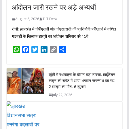
आंदोलन जारी रखने पर अड़े अभ्यर्थी
August 8, 2026
TLT Desk
रांची: झारखंड में जेपीएससी और जेएसएससी की प्रतियोगी परीक्षाओं में कथित
गड़बड़ी के खिलाफ छात्रों का आंदोलन शनिवार को 15वें
W
F
T
L
C
S
h
a
w
i
o
h
a
c
i
n
p
a
t
e
t
k
y
r
खूंटी में रथयात्रा के दौरान बड़ा हादसा, हाईटेंशन
s
b
t
e
L
e
लाइन की चपेट में आया भगवान जगन्नाथ का रथ;
A
o
e
d
i
2 छात्रों की मौत, 6 झुलसे
p
o
r
I
n
July 22, 2026
p
k
n
k