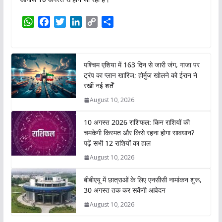
W
F
T
L
C
S
h
a
w
i
o
h
a
c
i
n
p
a
t
e
t
k
y
r
पश्चिम एशिया में 163 दिन से जारी जंग, गाजा पर
s
b
t
e
L
e
ट्रंप का प्लान खारिज; होर्मुज खोलने को ईरान ने
A
o
e
d
i
रखीं नई शर्तें
p
o
r
I
n
August 10, 2026
p
k
n
k
10 अगस्त 2026 राशिफल: किन राशियों की
चमकेगी किस्मत और किसे रहना होगा सावधान?
पढ़ें सभी 12 राशियों का हाल
August 10, 2026
बीबीएयू में छात्राओं के लिए एनसीसी नामांकन शुरू,
30 अगस्त तक कर सकेंगी आवेदन
August 10, 2026