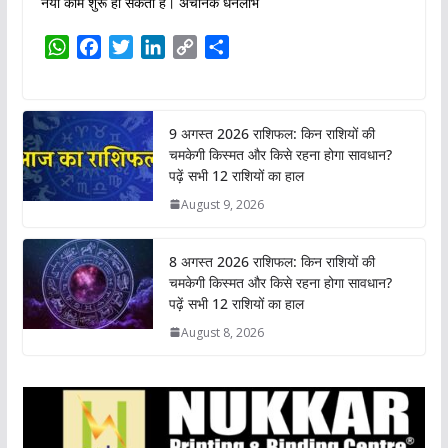
नया काम शुरू हो सकता है। अचानक धनलाभ
W
F
T
L
C
S
h
a
w
i
o
h
a
c
i
n
p
a
t
e
t
k
y
r
9 अगस्त 2026 राशिफल: किन राशियों की
s
b
t
e
L
e
चमकेगी किस्मत और किसे रहना होगा सावधान?
A
o
e
d
i
पढ़ें सभी 12 राशियों का हाल
p
o
r
I
n
August 9, 2026
p
k
n
k
8 अगस्त 2026 राशिफल: किन राशियों की
चमकेगी किस्मत और किसे रहना होगा सावधान?
पढ़ें सभी 12 राशियों का हाल
August 8, 2026