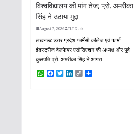
विश्वविद्यालय की मांग तेज; प्रो. अमरीका
सिंह ने उठाया मुद्दा
August 7, 2026
TLT Desk
लखनऊ: उत्तर प्रदेश फार्मेसी कॉलेज एवं फार्मा
इंडस्ट्रीज वेलफेयर एसोसिएशन की अध्यक्ष और पूर्व
कुलपति प्रो. अमरीका सिंह ने आगरा
W
F
T
L
C
S
h
a
w
i
o
h
a
c
i
n
p
a
t
e
t
k
y
r
s
b
t
e
L
e
A
o
e
d
i
p
o
r
I
n
p
k
n
k