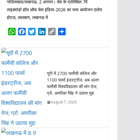
गाज़ियाबाद/लखनऊ, 2 अगस्त। देश के प्रतिष्ठित 7वें
ताइक्वांडो हॉल ऑफ फेम इंडिया-2026 का भव्य आयोजन एलोरा
होटल, लालबाग, लखनऊ में
W
F
T
L
C
S
h
a
w
i
o
h
a
c
i
n
p
a
t
e
t
k
y
r
s
b
t
e
L
e
A
o
e
d
i
यूपी में 2700 फार्मेसी कॉलेज और
p
o
r
I
n
1100 फार्मा इंडस्ट्रीज, अब अलग
p
k
n
k
फार्मेसी विश्वविद्यालय की मांग तेज;
प्रो. अमरीका सिंह ने उठाया मुद्दा
August 7, 2026