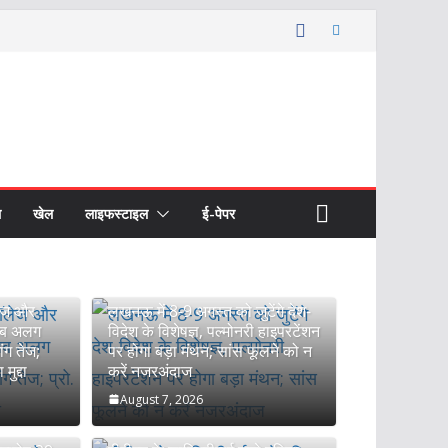
ल
खेल
लाइफस्टाइल
ई-पेपर
ज्य
 दीक्षांत समारोह 29 अगस्त को, रक्षा मंत्री राजनाथ
्थियों को उपाधियां और स्वर्ण पदक
लेज और
लखनऊ में 8-9 अगस्त को जुटेंगे देश-
esk
 अब अलग
विदेश के विशेषज्ञ, पल्मोनरी हाइपरटेंशन
ांग तेज;
पर होगा बड़ा मंथन; सांस फूलने को न
मुद्दा
करें नजरअंदाज
August 7, 2026