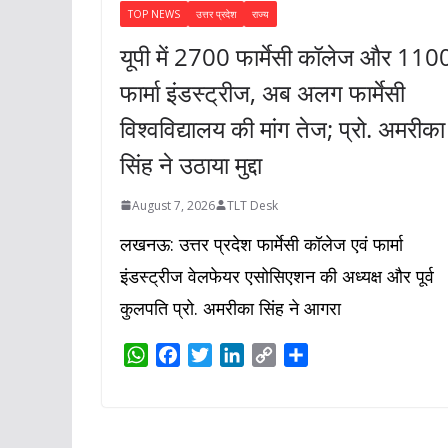
TOP NEWS
उत्तर प्रदेश
राज्य
यूपी में 2700 फार्मेसी कॉलेज और 110
फार्मा इंडस्ट्रीज, अब अलग फार्मेसी
विश्वविद्यालय की मांग तेज; प्रो. अमरीका
सिंह ने उठाया मुद्दा
August 7, 2026
TLT Desk
लखनऊ: उत्तर प्रदेश फार्मेसी कॉलेज एवं फार्मा
इंडस्ट्रीज वेलफेयर एसोसिएशन की अध्यक्ष और पूर्व
कुलपति प्रो. अमरीका सिंह ने आगरा
W
F
T
L
C
S
h
a
w
i
o
h
a
c
i
n
p
a
t
e
t
k
y
r