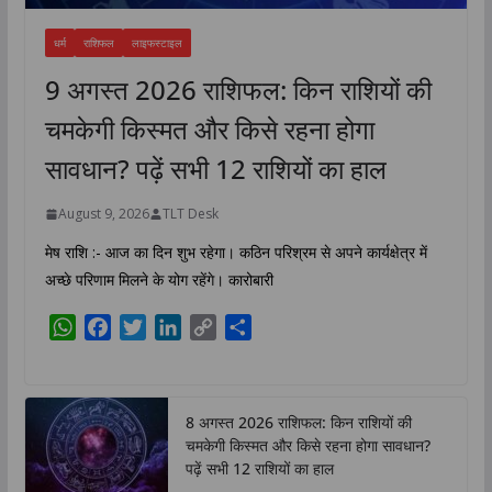
धर्म
राशिफल
लाइफस्टाइल
9 अगस्त 2026 राशिफल: किन राशियों की
चमकेगी किस्मत और किसे रहना होगा
सावधान? पढ़ें सभी 12 राशियों का हाल
August 9, 2026
TLT Desk
मेष राशि :- आज का दिन शुभ रहेगा। कठिन परिश्रम से अपने कार्यक्षेत्र में
अच्छे परिणाम मिलने के योग रहेंगे। कारोबारी
W
F
T
L
C
S
h
a
w
i
o
h
a
c
i
n
p
a
t
e
t
k
y
r
8 अगस्त 2026 राशिफल: किन राशियों की
s
b
t
e
L
e
चमकेगी किस्मत और किसे रहना होगा सावधान?
A
o
e
d
i
पढ़ें सभी 12 राशियों का हाल
p
o
r
I
n