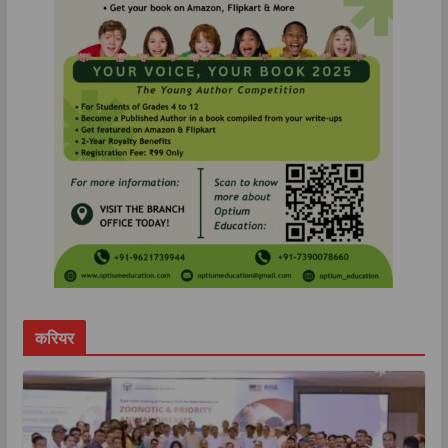
करियर