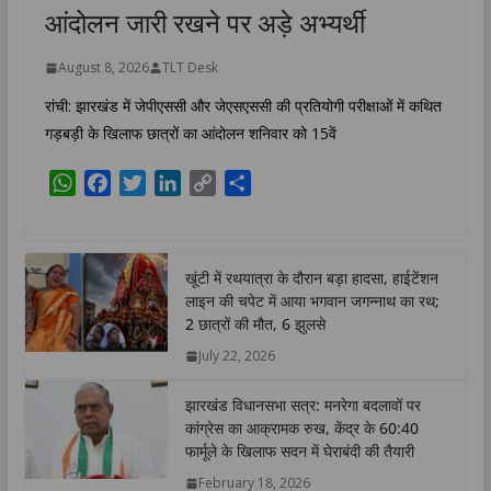
आंदोलन जारी रखने पर अड़े अभ्यर्थी
August 8, 2026
TLT Desk
रांची: झारखंड में जेपीएससी और जेएसएससी की प्रतियोगी परीक्षाओं में कथित
गड़बड़ी के खिलाफ छात्रों का आंदोलन शनिवार को 15वें
W
F
T
L
C
S
h
a
w
i
o
h
a
c
i
n
p
a
t
e
t
k
y
r
खूंटी में रथयात्रा के दौरान बड़ा हादसा, हाईटेंशन
s
b
t
e
L
e
लाइन की चपेट में आया भगवान जगन्नाथ का रथ;
A
o
e
d
i
2 छात्रों की मौत, 6 झुलसे
p
o
r
I
n
July 22, 2026
p
k
n
k
झारखंड विधानसभा सत्र: मनरेगा बदलावों पर
कांग्रेस का आक्रामक रुख, केंद्र के 60:40
फार्मूले के खिलाफ सदन में घेराबंदी की तैयारी
February 18, 2026