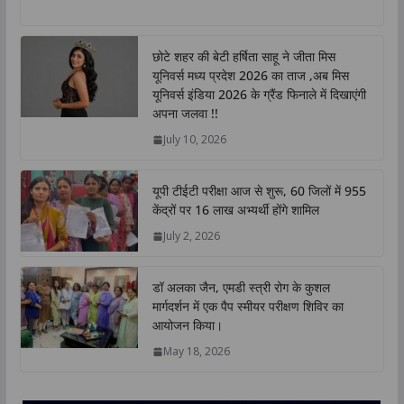
h
a
w
i
o
h
a
c
i
n
p
a
t
e
t
k
y
r
छोटे शहर की बेटी हर्षिता साहू ने जीता मिस
s
b
t
e
L
e
यूनिवर्स मध्य प्रदेश 2026 का ताज ,अब मिस
A
o
e
d
i
यूनिवर्स इंडिया 2026 के ग्रैंड फिनाले में दिखाएंगी
p
o
r
I
n
अपना जलवा !!
p
k
n
k
July 10, 2026
यूपी टीईटी परीक्षा आज से शुरू, 60 जिलों में 955
केंद्रों पर 16 लाख अभ्यर्थी होंगे शामिल
July 2, 2026
डॉ अलका जैन, एमडी स्त्री रोग के कुशल
मार्गदर्शन में एक पैप स्मीयर परीक्षण शिविर का
आयोजन किया।
May 18, 2026