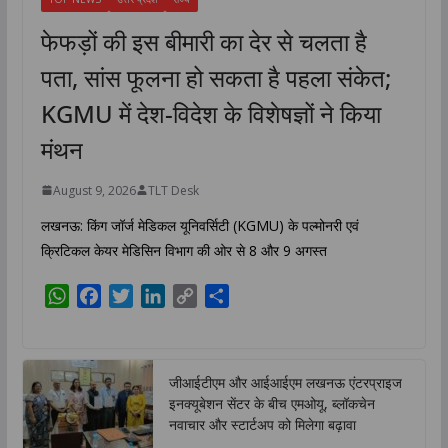
फेफड़ों की इस बीमारी का देर से चलता है
पता, सांस फूलना हो सकता है पहला संकेत;
KGMU में देश-विदेश के विशेषज्ञों ने किया
मंथन
August 9, 2026
TLT Desk
लखनऊ: किंग जॉर्ज मेडिकल यूनिवर्सिटी (KGMU) के पल्मोनरी एवं
क्रिटिकल केयर मेडिसिन विभाग की ओर से 8 और 9 अगस्त
W
F
T
L
C
S
h
a
w
i
o
h
a
c
i
n
p
a
t
e
t
k
y
r
जीआईटीएम और आईआईएम लखनऊ एंटरप्राइज
s
b
t
e
L
e
इनक्यूबेशन सेंटर के बीच एमओयू, ब्लॉकचेन
A
o
e
d
i
नवाचार और स्टार्टअप को मिलेगा बढ़ावा
p
o
r
I
n