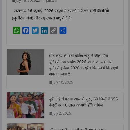
July 16, 2026
Anil jaiswal
लखनऊ: 16 जुलाई, 2026 पशुओं से इंसानों में फैलने वाली बीमारियों
(जुनोटिक रोगों) और नए उभरते पशु रोगों के
W
F
T
L
C
S
h
a
w
i
o
h
a
c
i
n
p
a
t
e
t
k
y
r
छोटे शहर की बेटी हर्षिता साहू ने जीता मिस
s
b
t
e
L
e
यूनिवर्स मध्य प्रदेश 2026 का ताज ,अब मिस
A
o
e
d
i
यूनिवर्स इंडिया 2026 के ग्रैंड फिनाले में दिखाएंगी
p
o
r
I
n
अपना जलवा !!
p
k
n
k
July 10, 2026
यूपी टीईटी परीक्षा आज से शुरू, 60 जिलों में 955
केंद्रों पर 16 लाख अभ्यर्थी होंगे शामिल
July 2, 2026
डॉ अलका जैन, एमडी स्त्री रोग के कुशल