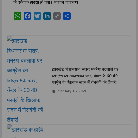
को दर्दनाक हादसा हो गया। भगवान जगन्नाथ
W
F
T
L
C
S
h
a
w
i
o
h
a
c
i
n
p
a
t
e
t
k
y
r
s
b
t
e
L
e
A
o
e
d
i
p
o
r
I
n
p
k
n
k
झारखंड विधानसभा सत्र: मनरेगा बदलावों पर
कांग्रेस का आक्रामक रुख, केंद्र के 60:40
फार्मूले के खिलाफ सदन में घेराबंदी की तैयारी
February 18, 2026