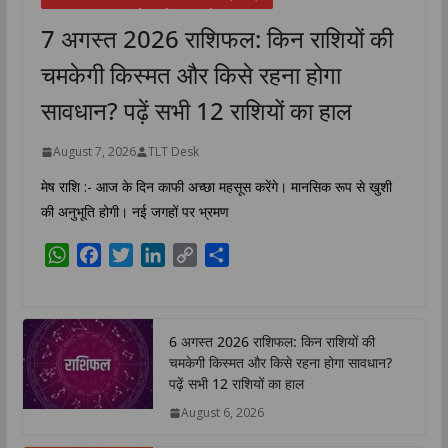
7 अगस्त 2026 राशिफल: किन राशियों की
चमकेगी किस्मत और किसे रहना होगा
सावधान? पढ़ें सभी 12 राशियों का हाल
August 7, 2026
TLT Desk
मेष राशि :- आज के दिन काफी अच्छा महसूस करेंगे। मानसिक रूप से खुशी
की अनुभूति होगी। नई जगहों पर भ्रमण
W
F
T
L
C
S
h
a
w
i
o
h
a
c
i
n
p
a
t
e
t
k
y
r
6 अगस्त 2026 राशिफल: किन राशियों की
s
b
t
e
L
e
चमकेगी किस्मत और किसे रहना होगा सावधान?
A
o
e
d
i
पढ़ें सभी 12 राशियों का हाल
p
o
r
I
n
August 6, 2026
p
k
n
k