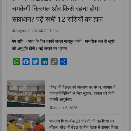
चमकेगी किस्मत और किसे रहना होगा
सावधान? पढ़ें सभी 12 राशियों का हाल
August 7, 2026
TLT Desk
मेष राशि :- आज के दिन काफी अच्छा महसूस करेंगे। मानसिक रूप से खुशी
की अनुभूति होगी। नई जगहों पर भ्रमण
W
F
T
L
C
S
h
a
w
i
o
h
a
c
i
n
p
a
t
e
t
k
y
r
गोण्डा में पिछड़ा वर्ग आरक्षण पर मंथन, आयोग ने
s
b
t
e
L
e
जनप्रतिनिधियों से लिए सुझाव, शासन को भेजी
A
o
e
d
i
जाएंगी अनुशंसाएं
p
o
r
I
n
August 6, 2026
p
k
n
k
भारतीय शिक्षा बोर्ड 21वीं सदी की नई शिक्षा का
मॉडल, गोंडा में मंडल स्तरीय बैठक में समग्र शिक्षा