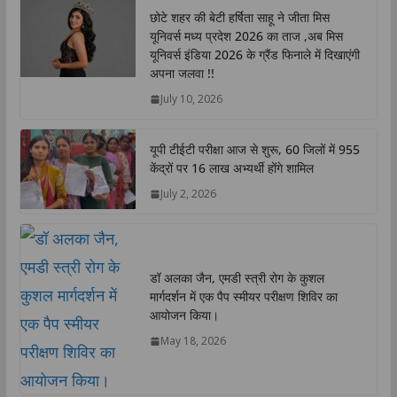
t
e
t
k
y
r
छोटे शहर की बेटी हर्षिता साहू ने जीता मिस
s
b
t
e
L
e
यूनिवर्स मध्य प्रदेश 2026 का ताज ,अब मिस
A
o
e
d
i
यूनिवर्स इंडिया 2026 के ग्रैंड फिनाले में दिखाएंगी
p
o
r
I
n
अपना जलवा !!
p
k
n
k
July 10, 2026
यूपी टीईटी परीक्षा आज से शुरू, 60 जिलों में 955
केंद्रों पर 16 लाख अभ्यर्थी होंगे शामिल
July 2, 2026
डॉ अलका जैन, एमडी स्त्री रोग के कुशल
मार्गदर्शन में एक पैप स्मीयर परीक्षण शिविर का
आयोजन किया।
May 18, 2026