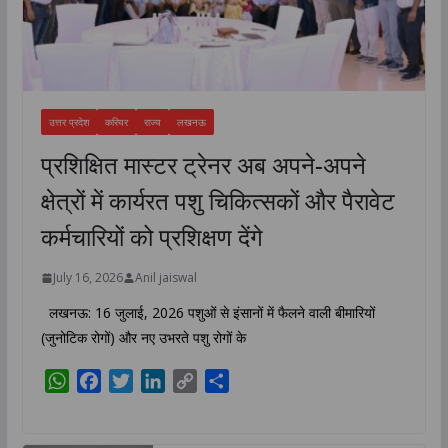
उत्तर प्रदेश
करियर
राज्य
लखनऊ
प्रशिक्षित मास्टर ट्रेनर अब अपने-अपने
क्षेत्रों में कार्यरत पशु चिकित्सकों और पैरावेट
कर्मचारियों को प्रशिक्षण देंगे
July 16, 2026
Anil jaiswal
लखनऊ: 16 जुलाई, 2026 पशुओं से इंसानों में फैलने वाली बीमारियों
(जुनोटिक रोगों) और नए उभरते पशु रोगों के
W
F
T
L
C
S
h
a
w
i
o
h
a
c
i
n
p
a