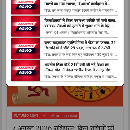
छात्रों का भव्य स्वागत, ‘दीक्षारंभ’ कार्यक्रम में
करियर और उच्च शिक्षा का मिला मार्गदर्शन
गोंडा: श्री लाल बहादुर शास्त्री डिग्री कॉलेज में नवप्रवेशित
छात्र-छात्राओं के स्वागत एवं मार्गदर्शन के लिए विज्ञान संकाय
जिलाधिकारी ने जिला स्वास्थ्य समिति की करी बैठक,
का ‘दीक्षारंभ’ The post श्री लाल बहादुर शास्त्री डिग्री
स्वास्थ्य सेवाओं की प्रगति में सुधार लाने के दिए
कॉलेज में नवप्रवेशी छात्रों का भव्य स्वागत, ‘दीक्षारंभ&...
निर्देश
बरेली, 04 अगस्त। जिलाधिकारी अविनाश सिंह की
ताजा समाचार
अध्यक्षता में आज जिला स्वास्थ्य समिति की बैठक कलेक्ट्रेट
राज्य ताइक्वांडो प्रतियोगिता में गोंडा का जलवा, 31
स्थित सभागार में The post जिलाधिकारी ने जिला स्वास्थ्य
खिलाड़ियों ने जीते 29 पदक, लखनऊ में ट्रॉफी के
समिति की करी बैठक, स्वास्थ्य सेवाओं की प्रगति में सुधार
साथ प्रशिक्षकों का भी हुआ सम्मान
गोंडा: लखनऊ के केडी सिंह बाबू स्टेडियम में 30 जुलाई से 2
लाने के दिए निर्देश appeared fir...
अगस्त तक आयोजित सब जूनियर, कैडेट, जूनियर और The
भारतीय शिक्षा बोर्ड 21वीं सदी की नई शिक्षा का
post राज्य ताइक्वांडो प्रतियोगिता में गोंडा का जलवा, 31
मॉडल, गोंडा में मंडल स्तरीय बैठक में समग्र शिक्षा
खिलाड़ियों ने जीते 29 पदक, लखनऊ में ट्रॉफी के साथ
और कौशल विकास पर मंथन
गोंडा: जनपद के फातिमा सीनियर सेकेंडरी स्कूल में भारतीय
प्रशिक्षकों का भी हुआ सम्मान appeared f...
शिक्षा बोर्ड की मंडल स्तरीय बैठक का आयोजन किया गया।
कार्यक्रम The post भारतीय शिक्षा बोर्ड 21वीं सदी की नई
शिक्षा का मॉडल, गोंडा में मंडल स्तरीय बैठक में समग्र शिक्षा
और कौशल विकास पर मंथन appear...
FEATURED NEWS
धर्म
राशिफल
लाइफस्टाइल
7 अगस्त 2026 राशिफल: किन राशियों की