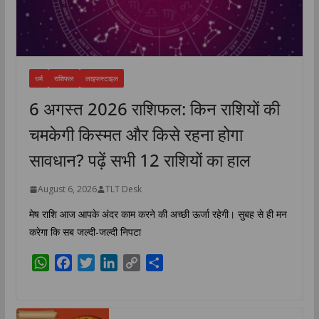
धर्म
राशिफल
लाइफस्टाइल
6 अगस्त 2026 राशिफल: किन राशियों की
चमकेगी किस्मत और किसे रहना होगा
सावधान? पढ़ें सभी 12 राशियों का हाल
August 6, 2026
TLT Desk
मेष राशि आज आपके अंदर काम करने की अच्छी ऊर्जा रहेगी। सुबह से ही मन
करेगा कि सब जल्दी-जल्दी निपटा
W
F
T
L
C
S
h
a
w
i
o
h
a
c
i
n
p
a
t
e
t
k
y
r