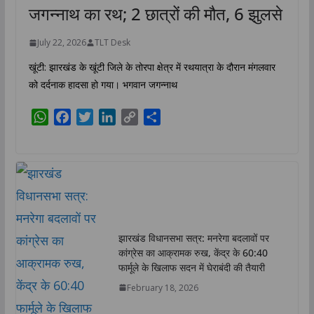
जगन्नाथ का रथ; 2 छात्रों की मौत, 6 झुलसे
July 22, 2026
TLT Desk
खूंटी: झारखंड के खूंटी जिले के तोरपा क्षेत्र में रथयात्रा के दौरान मंगलवार
को दर्दनाक हादसा हो गया। भगवान जगन्नाथ
W
F
T
L
C
S
h
a
w
i
o
h
a
c
i
n
p
a
t
e
t
k
y
r
s
b
t
e
L
e
A
o
e
d
i
p
o
r
I
n
p
k
n
k
झारखंड विधानसभा सत्र: मनरेगा बदलावों पर
कांग्रेस का आक्रामक रुख, केंद्र के 60:40
फार्मूले के खिलाफ सदन में घेराबंदी की तैयारी
February 18, 2026