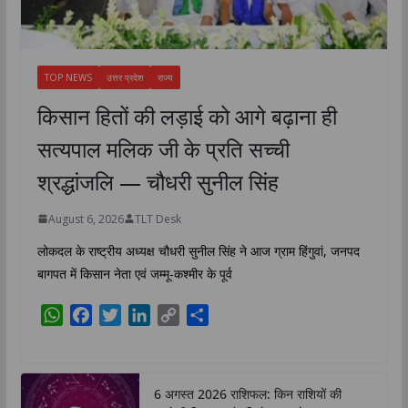
TOP NEWS
उत्तर प्रदेश
राज्य
किसान हितों की लड़ाई को आगे बढ़ाना ही
सत्यपाल मलिक जी के प्रति सच्ची
श्रद्धांजलि — चौधरी सुनील सिंह
August 6, 2026
TLT Desk
लोकदल के राष्ट्रीय अध्यक्ष चौधरी सुनील सिंह ने आज ग्राम हिंगुवां, जनपद
बागपत में किसान नेता एवं जम्मू-कश्मीर के पूर्व
W
F
T
L
C
S
h
a
w
i
o
h
a
c
i
n
p
a
t
e
t
k
y
r
6 अगस्त 2026 राशिफल: किन राशियों की
s
b
t
e
L
e