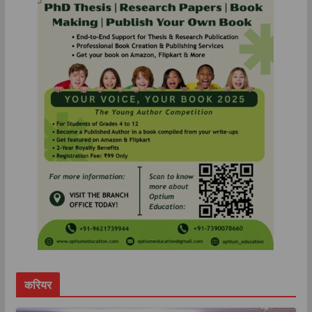
करियर