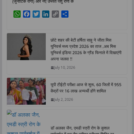
(जुनोटिक रोगों) और नए उभरते पशु रोगों के
W
F
T
L
C
S
h
a
w
i
o
h
a
c
i
n
p
a
t
e
t
k
y
r
छोटे शहर की बेटी हर्षिता साहू ने जीता मिस
s
b
t
e
L
e
यूनिवर्स मध्य प्रदेश 2026 का ताज ,अब मिस
A
o
e
d
i
यूनिवर्स इंडिया 2026 के ग्रैंड फिनाले में दिखाएंगी
p
o
r
I
n
अपना जलवा !!
p
k
n
k
July 10, 2026
यूपी टीईटी परीक्षा आज से शुरू, 60 जिलों में 955
केंद्रों पर 16 लाख अभ्यर्थी होंगे शामिल
July 2, 2026
डॉ अलका जैन, एमडी स्त्री रोग के कुशल