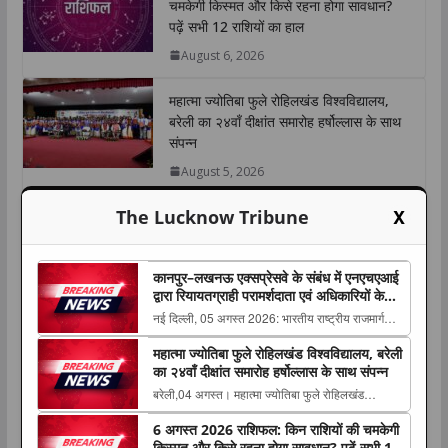
चमकेगी किस्मत और किसे रहना होगा सावधान?
A
o
e
d
i
पढ़ें सभी 12 राशियों का हाल
p
o
r
I
n
August 6, 2026
p
k
n
k
महात्मा ज्योतिबा फुले रोहिलखंड विश्वविद्यालय,
बरेली का २४वाँ दीक्षांत समारोह हर्षोल्लास के साथ
संपन्न
August 5, 2026
X
The Lucknow Tribune
NEP 2020 पर बीबीएयू में अंतरराष्ट्रीय संगोष्ठी,
विकसित भारत-2047 के लिए शिक्षा, नवाचार और
उद्यमिता पर हुआ मंथन
कानपुर–लखनऊ एक्सप्रेसवे के संबंध में एनएचएआई
August 5, 2026
द्वारा रियायतग्राही परामर्शदाता एवं अधिकारियों के
विरुद्ध कड़ी कार्रवाई
नई दिल्ली, 05 अगस्त 2026: भारतीय राष्ट्रीय राजमार्ग
प्राधिकरण (एनएचएआई) ने कानपुर–लखनऊ एक्सप्रेसवे के
महात्मा ज्योतिबा फुले रोहिलखंड विश्वविद्यालय, बरेली
संबंध में Concessionaire (रियायतग्राही), स्वतंत्र
का २४वाँ दीक्षांत समारोह हर्षोल्लास के साथ संपन्न
अभियंता The post कानपुर–लखनऊ एक्सप्रेसवे के संबंध
बरेली,04 अगस्त। महात्मा ज्योतिबा फुले रोहिलखंड
में एनएचएआई द्वारा रियायतग्राही परामर्शदाता एवं...
विश्वविद्यालय, बरेली का २४वाँ दीक्षांत समारोह मंगलवार को
6 अगस्त 2026 राशिफल: किन राशियों की चमकेगी
राजकीय आयोजन के रूप में संपन्न The post महात्मा
किस्मत और किसे रहना होगा सावधान? पढ़ें सभी 12