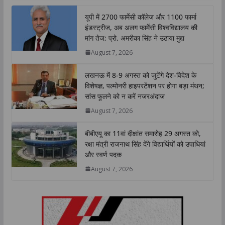
t
e
t
k
y
r
यूपी में 2700 फार्मेसी कॉलेज और 1100 फार्मा
s
b
t
e
L
e
इंडस्ट्रीज, अब अलग फार्मेसी विश्वविद्यालय की
A
o
e
d
i
मांग तेज; प्रो. अमरीका सिंह ने उठाया मुद्दा
p
o
r
I
n
August 7, 2026
p
k
n
k
लखनऊ में 8-9 अगस्त को जुटेंगे देश-विदेश के
विशेषज्ञ, पल्मोनरी हाइपरटेंशन पर होगा बड़ा मंथन;
सांस फूलने को न करें नजरअंदाज
August 7, 2026
बीबीएयू का 11वां दीक्षांत समारोह 29 अगस्त को,
रक्षा मंत्री राजनाथ सिंह देंगे विद्यार्थियों को उपाधियां
और स्वर्ण पदक
August 7, 2026