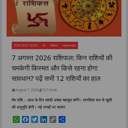
FEATURED NEWS
धर्म
राशिफल
लाइफस्टाइल
7 अगस्त 2026 राशिफल: किन राशियों की
चमकेगी किस्मत और किसे रहना होगा
सावधान? पढ़ें सभी 12 राशियों का हाल
August 7, 2026
TLT Desk
मेष राशि :- आज के दिन काफी अच्छा महसूस करेंगे। मानसिक रूप से खुशी
की अनुभूति होगी। नई जगहों पर भ्रमण
W
F
T
L
C
S
h
a
w
i
o
h