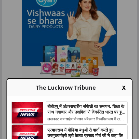
X
The Lucknow Tribune
ताजा समाचार
बीबीएयू में अंतरराष्ट्रीय संगोष्ठी का समापन, शिक्षा के
साथ नवाचार और उद्यमिता से विकसित भारत पर हुआ
मंथन
लखनऊ: बाबासाहेब भीमराव अंबेडकर विश्वविद्यालय में प्रबंध
अध्ययन विभाग की ओर से आयोजित दो दिवसीय
प्रयागराज में मीडिया बंधुओं से वार्ता करते हुए
अंतरराष्ट्रीय संगोष्ठी का 6 अगस्त The post बीबीएयू में
उपमुख्यमंत्री श्री केशव प्रसाद मौर्य जी ने कहा कि
अंतरराष्ट्रीय संगोष्ठी का समापन, शिक्षा के साथ नवाचार और