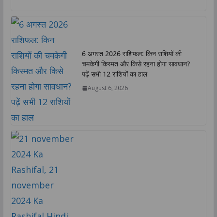
a
c
i
n
p
a
t
e
t
k
y
r
s
b
t
e
L
e
A
o
e
d
i
6 अगस्त 2026 राशिफल: किन राशियों की
p
o
r
I
n
चमकेगी किस्मत और किसे रहना होगा सावधान?
p
k
n
k
पढ़ें सभी 12 राशियों का हाल
August 6, 2026