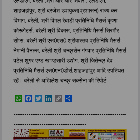
एलडीएम, बरेली ,श्री आर आर तिवारी, एलडीएम,
शाहजहांपुर, श्री ब्रजेश उपायुक्त(प्रशासन) राज्य कर
विभाग, बरेली, श्री विमल रेवाड़ी प्रतिनिधि मैसर्स कृष्णा
कोरूगेटर्स, बरेली श्री विकास, प्रतिनिधि मैसर्स सिरमौर
सोप्स, बरेली श्री एस0एस0 श्रीवास्तव प्रतिनिधि मैसर्स
नेमानी पैनल्स, बरेली श्री चन्द्रसेन गंगवार प्रतिनिधि मैसर्स
पटेल शुगर एण्ड खाण्डसारी उद्योग, श्री जितेन्द्र देव
प्रतिनिधि मैसर्स एस0एन0डोर्स,शाहजहांपुर आदि उपस्थित
रहें। बरेली से अखिलेश चन्द्र सक्सेना की रिपोर्ट
W
F
T
L
C
S
h
a
w
i
o
h
a
c
i
n
p
a
------------------------------------------------------------
t
e
t
k
y
r
---------------------------------------
s
b
t
e
L
e
A
o
e
d
i