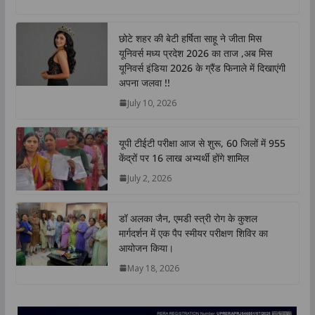
लखनऊ: 16 जुलाई, 2026 पशुओं से इंसानों में फैलने वाली बीमारियों
(जुनोटिक रोगों) और नए उभरते पशु रोगों के
W
F
T
L
C
S
h
a
w
i
o
h
a
c
i
n
p
a
t
e
t
k
y
r
छोटे शहर की बेटी हर्षिता साहू ने जीता मिस
s
b
t
e
L
e
यूनिवर्स मध्य प्रदेश 2026 का ताज ,अब मिस
A
o
e
d
i
यूनिवर्स इंडिया 2026 के ग्रैंड फिनाले में दिखाएंगी
p
o
r
I
n
अपना जलवा !!
p
k
n
k
July 10, 2026
यूपी टीईटी परीक्षा आज से शुरू, 60 जिलों में 955
केंद्रों पर 16 लाख अभ्यर्थी होंगे शामिल
July 2, 2026
डॉ अलका जैन, एमडी स्त्री रोग के कुशल
मार्गदर्शन में एक पैप स्मीयर परीक्षण शिविर का