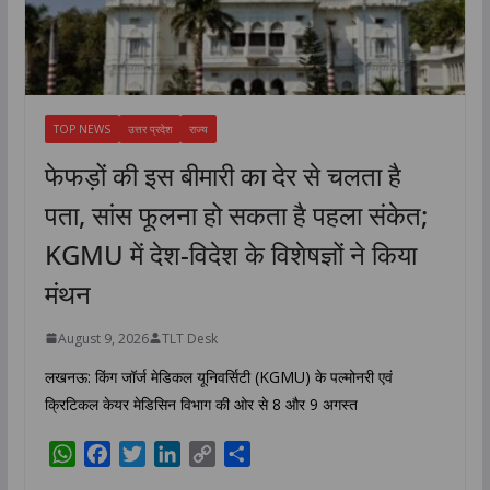
TOP NEWS
उत्तर प्रदेश
राज्य
फेफड़ों की इस बीमारी का देर से चलता है
पता, सांस फूलना हो सकता है पहला संकेत;
KGMU में देश-विदेश के विशेषज्ञों ने किया
मंथन
August 9, 2026
TLT Desk
लखनऊ: किंग जॉर्ज मेडिकल यूनिवर्सिटी (KGMU) के पल्मोनरी एवं
क्रिटिकल केयर मेडिसिन विभाग की ओर से 8 और 9 अगस्त
W
F
T
L
C
S
h
a
w
i
o
h