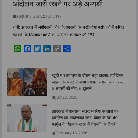
झारखंड
राज्य
झारखंड सरकार और छात्रों के बीच दूसरे दौर
की वार्ता भी विफल, परीक्षा रद्द होने तक
आंदोलन जारी रखने पर अड़े अभ्यर्थी
August 8, 2026
TLT Desk
रांची: झारखंड में जेपीएससी और जेएसएससी की प्रतियोगी परीक्षाओं में कथित
गड़बड़ी के खिलाफ छात्रों का आंदोलन शनिवार को 15वें
W
F
T
L
C
S
h
a
w
i
o
h
a
c
i
n
p
a
t
e
t
k
y
r
खूंटी में रथयात्रा के दौरान बड़ा हादसा, हाईटेंशन
s
b
t
e
L
e
लाइन की चपेट में आया भगवान जगन्नाथ का रथ;
A
o
e
d
i
2 छात्रों की मौत, 6 झुलसे
p
o
r
I
n
July 22, 2026
p
k
n
k