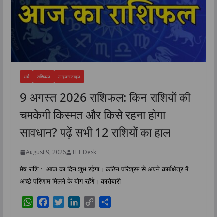
धर्म
राशिफल
लाइफस्टाइल
9 अगस्त 2026 राशिफल: किन राशियों की
चमकेगी किस्मत और किसे रहना होगा
सावधान? पढ़ें सभी 12 राशियों का हाल
August 9, 2026
TLT Desk
मेष राशि :- आज का दिन शुभ रहेगा। कठिन परिश्रम से अपने कार्यक्षेत्र में
अच्छे परिणाम मिलने के योग रहेंगे। कारोबारी
W
F
T
L
C
S
h
a
w
i
o
h