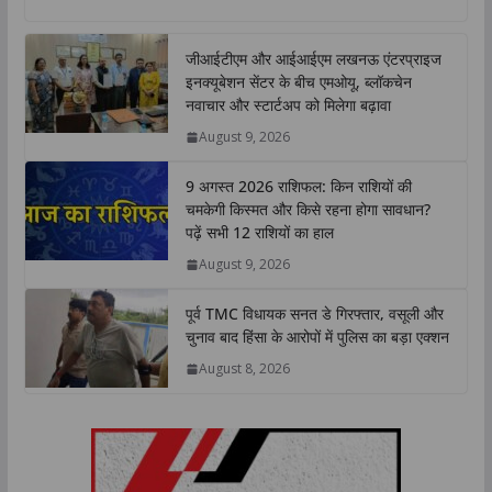
a
c
i
n
p
a
t
e
t
k
y
r
जीआईटीएम और आईआईएम लखनऊ एंटरप्राइज
s
b
t
e
L
e
इनक्यूबेशन सेंटर के बीच एमओयू, ब्लॉकचेन
A
o
e
d
i
नवाचार और स्टार्टअप को मिलेगा बढ़ावा
p
o
r
I
n
August 9, 2026
p
k
n
k
9 अगस्त 2026 राशिफल: किन राशियों की
चमकेगी किस्मत और किसे रहना होगा सावधान?
पढ़ें सभी 12 राशियों का हाल
August 9, 2026
पूर्व TMC विधायक सनत डे गिरफ्तार, वसूली और
चुनाव बाद हिंसा के आरोपों में पुलिस का बड़ा एक्शन
August 8, 2026