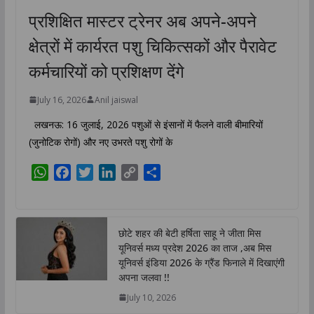
प्रशिक्षित मास्टर ट्रेनर अब अपने-अपने
क्षेत्रों में कार्यरत पशु चिकित्सकों और पैरावेट
कर्मचारियों को प्रशिक्षण देंगे
July 16, 2026
Anil jaiswal
लखनऊ: 16 जुलाई, 2026 पशुओं से इंसानों में फैलने वाली बीमारियों
(जुनोटिक रोगों) और नए उभरते पशु रोगों के
W
F
T
L
C
S
h
a
w
i
o
h
a
c
i
n
p
a
t
e
t
k
y
r
छोटे शहर की बेटी हर्षिता साहू ने जीता मिस
s
b
t
e
L
e
यूनिवर्स मध्य प्रदेश 2026 का ताज ,अब मिस
A
o
e
d
i
यूनिवर्स इंडिया 2026 के ग्रैंड फिनाले में दिखाएंगी
p
o
r
I
n
अपना जलवा !!
p
k
n
k
July 10, 2026