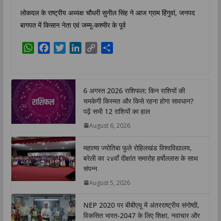
लोकदल के राष्ट्रीय अध्यक्ष चौधरी सुनील सिंह ने आज ग्राम हिंगुवां, जनपद
बागपत में किसान नेता एवं जम्मू-कश्मीर के पूर्व
W
F
T
L
C
S
h
a
w
i
o
h
a
c
i
n
p
a
t
e
t
k
y
r
6 अगस्त 2026 राशिफल: किन राशियों की
s
b
t
e
L
e
चमकेगी किस्मत और किसे रहना होगा सावधान?
A
o
e
d
i
पढ़ें सभी 12 राशियों का हाल
p
o
r
I
n
August 6, 2026
p
k
n
k
महात्मा ज्योतिबा फुले रोहिलखंड विश्वविद्यालय,
बरेली का २४वाँ दीक्षांत समारोह हर्षोल्लास के साथ
संपन्न
August 5, 2026
NEP 2020 पर बीबीएयू में अंतरराष्ट्रीय संगोष्ठी,
विकसित भारत-2047 के लिए शिक्षा, नवाचार और