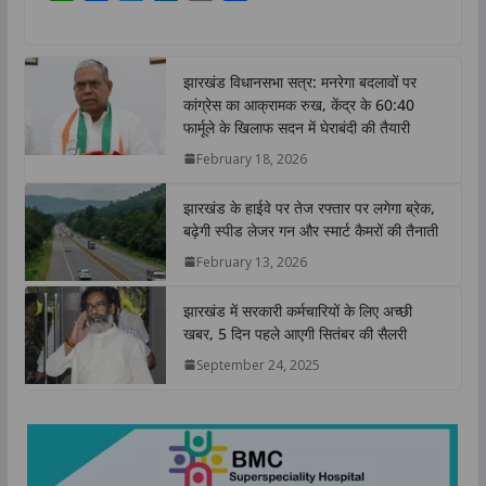
h
a
w
i
o
h
a
c
i
n
p
a
t
e
t
k
y
r
झारखंड विधानसभा सत्र: मनरेगा बदलावों पर
s
b
t
e
L
e
कांग्रेस का आक्रामक रुख, केंद्र के 60:40
A
o
e
d
i
फार्मूले के खिलाफ सदन में घेराबंदी की तैयारी
p
o
r
I
n
February 18, 2026
p
k
n
k
झारखंड के हाईवे पर तेज रफ्तार पर लगेगा ब्रेक,
बढ़ेगी स्पीड लेजर गन और स्मार्ट कैमरों की तैनाती
February 13, 2026
झारखंड में सरकारी कर्मचारियों के लिए अच्छी
खबर, 5 दिन पहले आएगी सितंबर की सैलरी
September 24, 2025