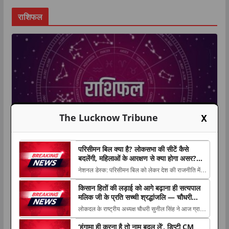
राशिफल
X
The Lucknow Tribune
परिसीमन बिल क्या है? लोकसभा की सीटें कैसे
बदलेंगी, महिलाओं के आरक्षण से क्या होगा असर?
धर्म
राशिफल
लाइफस्टाइल
आसान भाषा में समझिए पूरा मामला
नेशनल डेस्क: परिसीमन बिल को लेकर देश की राजनीति में
6 अगस्त 2026 राशिफल: किन राशियों की
बहस तेज हो गई है। सत्ता पक्ष और विपक्ष इस The post
किसान हितों की लड़ाई को आगे बढ़ाना ही सत्यपाल
परिसीमन बिल क्या है? लोकसभा की सीटें कैसे बदलेंगी,
चमकेगी किस्मत और किसे रहना होगा
मलिक जी के प्रति सच्ची श्रद्धांजलि — चौधरी
महिलाओं के आरक्षण से क्या होगा असर? आसान भाषा में
सुनील सिंह
लोकदल के राष्ट्रीय अध्यक्ष चौधरी सुनील सिंह ने आज ग्राम
समझिए पूरा मामला appeared first on The
सावधान? पढ़ें सभी 12 राशियों का हाल
हिंगुवां, जनपद बागपत में किसान नेता एवं जम्मू-कश्मीर के पूर्व
Lucknow...
‘हंगामा ही करना है तो नाम बदल लें’, डिप्टी CM