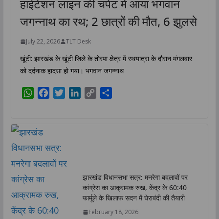
हाईटेंशन लाइन की चपेट में आया भगवान
जगन्नाथ का रथ; 2 छात्रों की मौत, 6 झुलसे
July 22, 2026
TLT Desk
खूंटी: झारखंड के खूंटी जिले के तोरपा क्षेत्र में रथयात्रा के दौरान मंगलवार
को दर्दनाक हादसा हो गया। भगवान जगन्नाथ
W
F
T
L
C
S
h
a
w
i
o
h
a
c
i
n
p
a
t
e
t
k
y
r
s
b
t
e
L
e
A
o
e
d
i
p
o
r
I
n
p
k
n
k
झारखंड विधानसभा सत्र: मनरेगा बदलावों पर
कांग्रेस का आक्रामक रुख, केंद्र के 60:40
फार्मूले के खिलाफ सदन में घेराबंदी की तैयारी
February 18, 2026