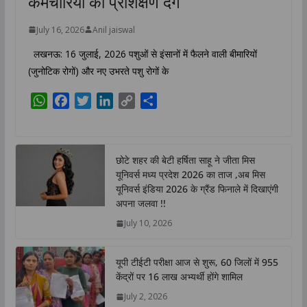
कर्मचारियों को प्रशिक्षण देंगे
July 16, 2026
Anil jaiswal
लखनऊ: 16 जुलाई, 2026 पशुओं से इंसानों में फैलने वाली बीमारियों
(जुनोटिक रोगों) और नए उभरते पशु रोगों के
W
F
T
L
C
S
h
a
w
i
o
h
a
c
i
n
p
a
t
e
t
k
y
r
छोटे शहर की बेटी हर्षिता साहू ने जीता मिस
s
b
t
e
L
e
यूनिवर्स मध्य प्रदेश 2026 का ताज ,अब मिस
A
o
e
d
i
यूनिवर्स इंडिया 2026 के ग्रैंड फिनाले में दिखाएंगी
p
o
r
I
n
अपना जलवा !!
p
k
n
k
July 10, 2026
यूपी टीईटी परीक्षा आज से शुरू, 60 जिलों में 955
केंद्रों पर 16 लाख अभ्यर्थी होंगे शामिल
July 2, 2026