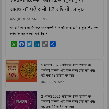
चमकेगी किस्मत और किसे रहना होगा
सावधान? पढ़ें सभी 12 राशियों का हाल
August 6, 2026
TLT Desk
मेष राशि आज आपके अंदर काम करने की अच्छी ऊर्जा रहेगी। सुबह से ही मन
करेगा कि सब जल्दी-जल्दी निपटा
W
F
T
L
C
S
h
a
w
i
o
h
a
c
i
n
p
a
t
e
t
k
y
r
5 अगस्त 2026 राशिफल: किन राशियों की
s
b
t
e
L
e
चमकेगी किस्मत और किसे रहना होगा सावधान?
A
o
e
d
i
पढ़ें सभी 12 राशियों का हाल
p
o
r
I
n
August 5, 2026
p
k
n
k
2 अगस्त 2026 राशिफल: किन राशियों की
चमकेगी किस्मत और किसे रहना होगा सावधान?
पढ़ें सभी 12 राशियों का हाल