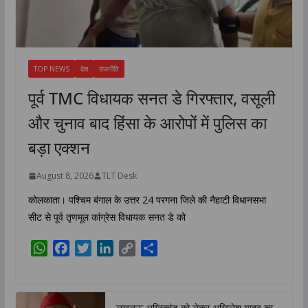
TOP NEWS
देश
राजनीति
पूर्व TMC विधायक सनत डे गिरफ्तार, वसूली
और चुनाव बाद हिंसा के आरोपों में पुलिस का
बड़ा एक्शन
August 8, 2026
TLT Desk
कोलकाता। पश्चिम बंगाल के उत्तर 24 परगना जिले की नैहाटी विधानसभा
सीट से पूर्व तृणमूल कांग्रेस विधायक सनत डे को
W
F
T
L
C
S
h
a
w
i
o
h
a
c
i
n
p
a
t
e
t
k
y
r
लखनऊ अग्निकांड को लेकर अखिलेश यादव का