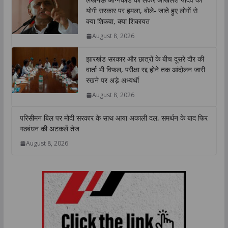
s
b
t
e
L
e
योगी सरकार पर हमला, बोले- जाते हुए लोगों से
A
o
e
d
i
क्या शिकवा, क्या शिकायत
p
o
r
I
n
August 8, 2026
p
k
n
k
झारखंड सरकार और छात्रों के बीच दूसरे दौर की
वार्ता भी विफल, परीक्षा रद्द होने तक आंदोलन जारी
रखने पर अड़े अभ्यर्थी
August 8, 2026
परिसीमन बिल पर मोदी सरकार के साथ आया अकाली दल, समर्थन के बाद फिर
गठबंधन की अटकलें तेज
August 8, 2026