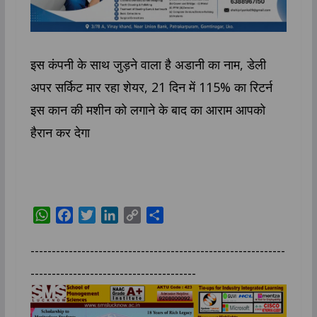
इस कंपनी के साथ जुड़ने वाला है अडानी का नाम, डेली
अपर सर्किट मार रहा शेयर, 21 दिन में 115% का रिटर्न
इस कान की मशीन को लगाने के बाद का आराम आपको
हैरान कर देगा
W
F
T
L
C
S
h
a
w
i
o
h
a
c
i
n
p
a
------------------------------------------------------------
t
e
t
k
y
r
---------------------------------------
s
b
t
e
L
e
A
o
e
d
i
p
o
r
I
n