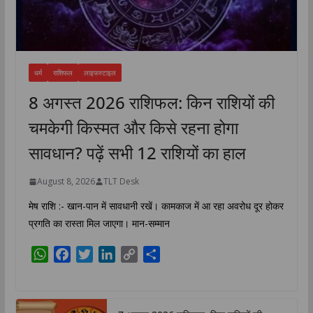
धर्म
राशिफल
लाइफस्टाइल
8 अगस्त 2026 राशिफल: किन राशियों की
चमकेगी किस्मत और किसे रहना होगा
सावधान? पढ़ें सभी 12 राशियों का हाल
August 8, 2026
TLT Desk
मेष राशि :- खान-पान में सावधानी रखें। कामकाज में आ रहा अवरोध दूर होकर
प्रगति का रास्ता मिल जाएगा। मान-सम्मान
W
F
T
L
C
S
h
a
w
i
o
h
a
c
i
n
p
a
t
e
t
k
y
r