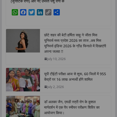
(जुनोटिक रोगों) और नए उभरते पशु रोगों के
W
F
T
L
C
S
h
a
w
i
o
h
a
c
i
n
p
a
t
e
t
k
y
r
छोटे शहर की बेटी हर्षिता साहू ने जीता मिस
s
b
t
e
L
e
यूनिवर्स मध्य प्रदेश 2026 का ताज ,अब मिस
A
o
e
d
i
यूनिवर्स इंडिया 2026 के ग्रैंड फिनाले में दिखाएंगी
p
o
r
I
n
अपना जलवा !!
p
k
n
k
July 10, 2026
यूपी टीईटी परीक्षा आज से शुरू, 60 जिलों में 955
केंद्रों पर 16 लाख अभ्यर्थी होंगे शामिल
July 2, 2026
डॉ अलका जैन, एमडी स्त्री रोग के कुशल
मार्गदर्शन में एक पैप स्मीयर परीक्षण शिविर का
आयोजन किया।