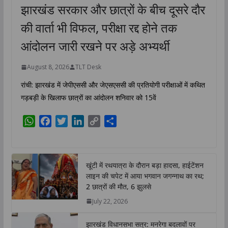
झारखंड सरकार और छात्रों के बीच दूसरे दौर
की वार्ता भी विफल, परीक्षा रद्द होने तक
आंदोलन जारी रखने पर अड़े अभ्यर्थी
August 8, 2026
TLT Desk
रांची: झारखंड में जेपीएससी और जेएसएससी की प्रतियोगी परीक्षाओं में कथित
गड़बड़ी के खिलाफ छात्रों का आंदोलन शनिवार को 15वें
W
F
T
L
C
S
h
a
w
i
o
h
a
c
i
n
p
a
t
e
t
k
y
r
खूंटी में रथयात्रा के दौरान बड़ा हादसा, हाईटेंशन
s
b
t
e
L
e
लाइन की चपेट में आया भगवान जगन्नाथ का रथ;
A
o
e
d
i
2 छात्रों की मौत, 6 झुलसे
p
o
r
I
n
July 22, 2026
p
k
n
k
झारखंड विधानसभा सत्र: मनरेगा बदलावों पर