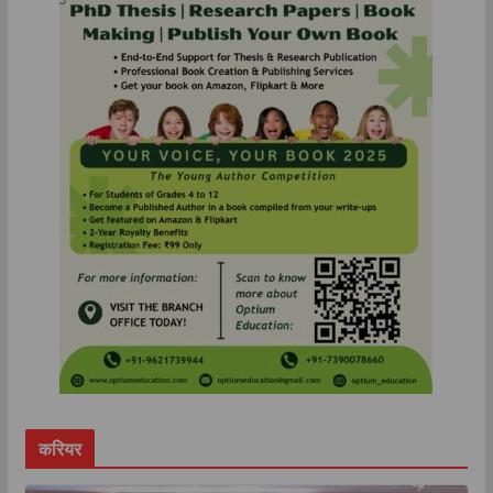
करियर