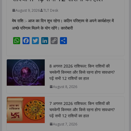
August 9, 2026
TLT Desk
मेष राशि :- आज का दिन शुभ रहेगा। कठिन परिश्रम से अपने कार्यक्षेत्र में
अच्छे परिणाम मिलने के योग रहेंगे। कारोबारी
W
F
T
L
C
S
h
a
w
i
o
h
a
c
i
n
p
a
t
e
t
k
y
r
8 अगस्त 2026 राशिफल: किन राशियों की
s
b
t
e
L
e
चमकेगी किस्मत और किसे रहना होगा सावधान?
A
o
e
d
i
पढ़ें सभी 12 राशियों का हाल
p
o
r
I
n
August 8, 2026
p
k
n
k
7 अगस्त 2026 राशिफल: किन राशियों की
चमकेगी किस्मत और किसे रहना होगा सावधान?
पढ़ें सभी 12 राशियों का हाल
August 7, 2026