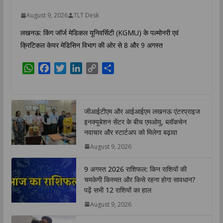
August 9, 2026
TLT Desk
लखनऊ: किंग जॉर्ज मेडिकल यूनिवर्सिटी (KGMU) के पल्मोनरी एवं
क्रिटिकल केयर मेडिसिन विभाग की ओर से 8 और 9 अगस्त
W
F
T
L
C
S
h
a
w
i
o
h
a
c
i
n
p
a
t
e
t
k
y
r
जीआईटीएम और आईआईएम लखनऊ एंटरप्राइज
s
b
t
e
L
e
इनक्यूबेशन सेंटर के बीच एमओयू, ब्लॉकचेन
A
o
e
d
i
नवाचार और स्टार्टअप को मिलेगा बढ़ावा
p
o
r
I
n
August 9, 2026
p
k
n
k
9 अगस्त 2026 राशिफल: किन राशियों की
चमकेगी किस्मत और किसे रहना होगा सावधान?
पढ़ें सभी 12 राशियों का हाल
August 9, 2026