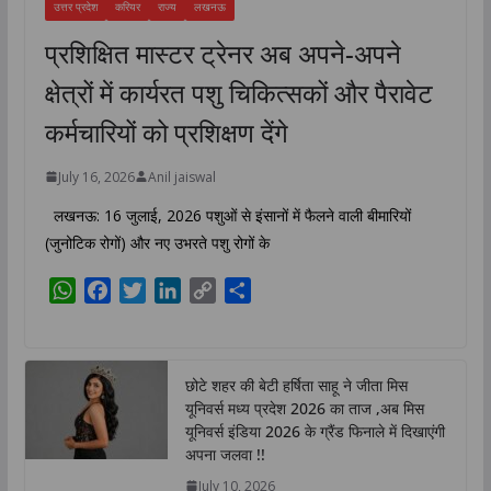
उत्तर प्रदेश
करियर
राज्य
लखनऊ
प्रशिक्षित मास्टर ट्रेनर अब अपने-अपने
क्षेत्रों में कार्यरत पशु चिकित्सकों और पैरावेट
कर्मचारियों को प्रशिक्षण देंगे
July 16, 2026
Anil jaiswal
लखनऊ: 16 जुलाई, 2026 पशुओं से इंसानों में फैलने वाली बीमारियों
(जुनोटिक रोगों) और नए उभरते पशु रोगों के
W
F
T
L
C
S
h
a
w
i
o
h
a
c
i
n
p
a
t
e
t
k
y
r
छोटे शहर की बेटी हर्षिता साहू ने जीता मिस
s
b
t
e
L
e
यूनिवर्स मध्य प्रदेश 2026 का ताज ,अब मिस
A
o
e
d
i
यूनिवर्स इंडिया 2026 के ग्रैंड फिनाले में दिखाएंगी
p
o
r
I
n
अपना जलवा !!
p
k
n
k