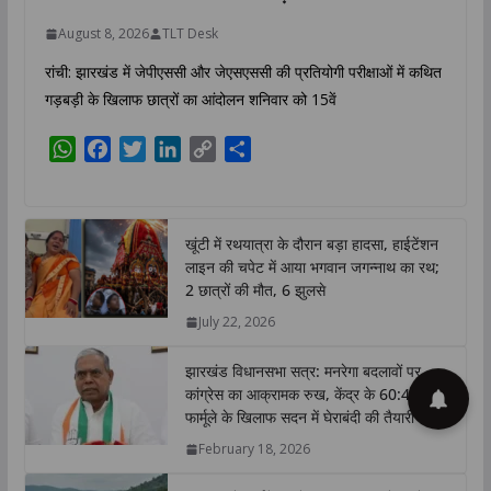
August 8, 2026
TLT Desk
रांची: झारखंड में जेपीएससी और जेएसएससी की प्रतियोगी परीक्षाओं में कथित
गड़बड़ी के खिलाफ छात्रों का आंदोलन शनिवार को 15वें
W
F
T
L
C
S
h
a
w
i
o
h
a
c
i
n
p
a
t
e
t
k
y
r
खूंटी में रथयात्रा के दौरान बड़ा हादसा, हाईटेंशन
s
b
t
e
L
e
लाइन की चपेट में आया भगवान जगन्नाथ का रथ;
A
o
e
d
i
2 छात्रों की मौत, 6 झुलसे
p
o
r
I
n
July 22, 2026
p
k
n
k
झारखंड विधानसभा सत्र: मनरेगा बदलावों पर
कांग्रेस का आक्रामक रुख, केंद्र के 60:40
फार्मूले के खिलाफ सदन में घेराबंदी की तैयारी
February 18, 2026