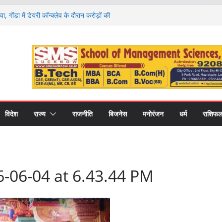
वा, गोंडा में डेयरी कॉन्क्लेव के दौरान करोड़ों की
को बांटे गए स्वीकृति पत्र और डेमो चेक
 राशियों की चमकेगी किस्मत और किसे रहना होगा
ों का हाल
ण पर मंथन, आयोग ने जनप्रतिनिधियों से लिए सुझाव,
ाएं
 की नई शिक्षा का मॉडल, गोंडा में मंडल स्तरीय बैठक में
ास पर मंथन
री कॉलेज में नवप्रवेशी छात्रों का भव्य स्वागत,
र और उच्च शिक्षा का मिला मार्गदर्शन
विदेश
राज्य
राजनीति
बिजनेस
मनोरंजन
धर्म
राशिफ
-06-04 at 6.43.44 PM