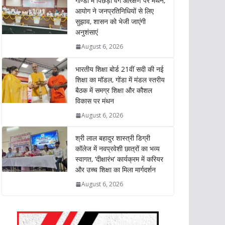
गोण्डा में पिछड़ा वर्ग आरक्षण पर मंथन,
s
b
t
e
L
e
आयोग ने जनप्रतिनिधियों से लिए
सुझाव, शासन को भेजी जाएंगी
A
o
e
d
i
अनुशंसाएं
p
o
r
I
n
p
k
n
k
August 6, 2026
भारतीय शिक्षा बोर्ड 21वीं सदी की नई
शिक्षा का मॉडल, गोंडा में मंडल स्तरीय
बैठक में समग्र शिक्षा और कौशल
विकास पर मंथन
August 6, 2026
श्री लाल बहादुर शास्त्री डिग्री
कॉलेज में नवप्रवेशी छात्रों का भव्य
स्वागत, ‘दीक्षारंभ’ कार्यक्रम में करियर
और उच्च शिक्षा का मिला मार्गदर्शन
August 6, 2026