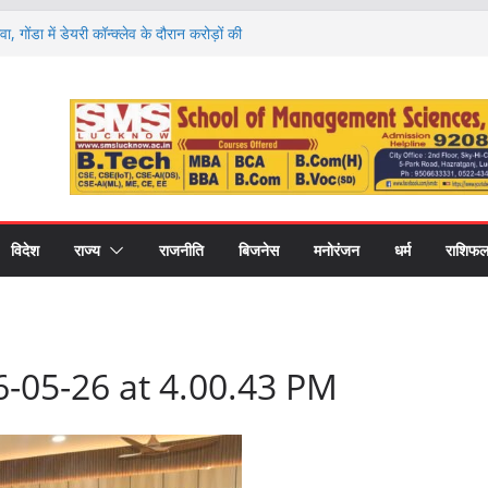
वा, गोंडा में डेयरी कॉन्क्लेव के दौरान करोड़ों की
को बांटे गए स्वीकृति पत्र और डेमो चेक
 राशियों की चमकेगी किस्मत और किसे रहना होगा
ों का हाल
ण पर मंथन, आयोग ने जनप्रतिनिधियों से लिए सुझाव,
ाएं
 की नई शिक्षा का मॉडल, गोंडा में मंडल स्तरीय बैठक में
ास पर मंथन
री कॉलेज में नवप्रवेशी छात्रों का भव्य स्वागत,
र और उच्च शिक्षा का मिला मार्गदर्शन
विदेश
राज्य
राजनीति
बिजनेस
मनोरंजन
धर्म
राशिफ
-05-26 at 4.00.43 PM