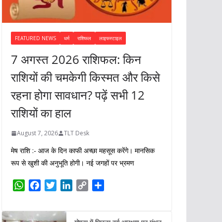
FEATURED NEWS
धर्म
राशिफल
लाइफस्टाइल
7 अगस्त 2026 राशिफल: किन
राशियों की चमकेगी किस्मत और किसे
रहना होगा सावधान? पढ़ें सभी 12
राशियों का हाल
August 7, 2026
TLT Desk
मेष राशि :- आज के दिन काफी अच्छा महसूस करेंगे। मानसिक
रूप से खुशी की अनुभूति होगी। नई जगहों पर भ्रमण
W
F
T
L
C
S
h
a
w
i
o
h
a
c
i
n
p
a
t
e
t
k
y
r