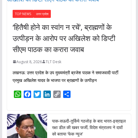
TOP NEWS
उत्तर प्रदेश
‘हितैषी होने का स्वांग न रचें’, ब्राह्मणों के
उत्पीड़न के आरोप पर अखिलेश को डिप्टी
सीएम पाठक का करारा जवाब
August 8, 2026
TLT Desk
लखनऊ: उत्तर प्रदेश के उप मुख्यमंत्री ब्रजेश पाठक ने समाजवादी पार्टी
प्रमुख अखिलेश यादव के भाजपा पर ब्राह्मणों के उत्पीड़न
W
F
T
L
C
S
h
a
w
i
o
h
a
c
i
n
p
a
t
e
t
k
y
r
पाक-सऊदी-तुर्किये गठजोड़ के बाद भारत-इस्राइल
s
b
t
e
L
e
रक्षा डील की खबर फर्जी, विदेश मंत्रालय ने दावों
A
o
e
d
i
को बताया ‘फेक न्यूज’