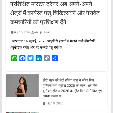
प्रशिक्षित मास्टर ट्रेनर अब अपने-अपने
क्षेत्रों में कार्यरत पशु चिकित्सकों और पैरावेट
कर्मचारियों को प्रशिक्षण देंगे
July 16, 2026
Anil jaiswal
लखनऊ: 16 जुलाई, 2026 पशुओं से इंसानों में फैलने वाली बीमारियों
(जुनोटिक रोगों) और नए उभरते पशु रोगों के
W
F
T
L
C
S
h
a
w
i
o
h
a
c
i
n
p
a
t
e
t
k
y
r
छोटे शहर की बेटी हर्षिता साहू ने जीता मिस
s
b
t
e
L
e
यूनिवर्स मध्य प्रदेश 2026 का ताज ,अब मिस
A
o
e
d
i
यूनिवर्स इंडिया 2026 के ग्रैंड फिनाले में दिखाएंगी
p
o
r
I
n
अपना जलवा !!
p
k
n
k
July 10, 2026