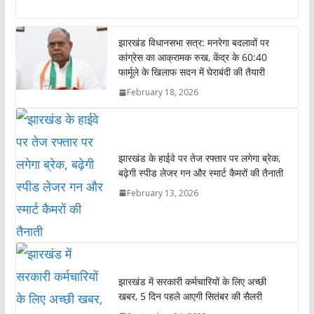
a
c
i
n
p
a
t
e
t
k
y
r
झारखंड विधानसभा सत्र: मनरेगा बदलावों पर
s
b
t
e
L
e
कांग्रेस का आक्रामक रुख, केंद्र के 60:40
A
o
e
d
i
फार्मूले के खिलाफ सदन में घेराबंदी की तैयारी
p
o
r
I
n
February 18, 2026
p
k
n
k
झारखंड के हाईवे पर तेज रफ्तार पर लगेगा ब्रेक,
बढ़ेगी स्पीड लेजर गन और स्मार्ट कैमरों की तैनाती
February 13, 2026
झारखंड में सरकारी कर्मचारियों के लिए अच्छी
खबर, 5 दिन पहले आएगी सितंबर की सैलरी