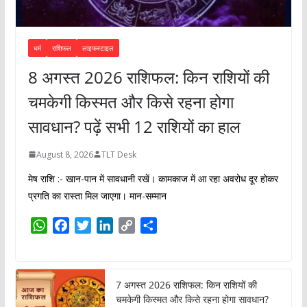
धर्म
राशिफल
लाइफस्टाइल
8 अगस्त 2026 राशिफल: किन राशियों की
चमकेगी किस्मत और किसे रहना होगा
सावधान? पढ़ें सभी 12 राशियों का हाल
August 8, 2026
TLT Desk
मेष राशि :- खान-पान में सावधानी रखें। कामकाज में आ रहा अवरोध दूर होकर
प्रगति का रास्ता मिल जाएगा। मान-सम्मान
W
F
T
L
C
S
h
a
w
i
o
h
a
c
i
n
p
a
t
e
t
k
y
r
7 अगस्त 2026 राशिफल: किन राशियों की
s
b
t
e
L
e
चमकेगी किस्मत और किसे रहना होगा सावधान?