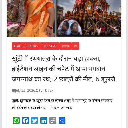
FEATURED NEWS
TOP NEWS
झारखंड
देश
खूंटी में रथयात्रा के दौरान बड़ा हादसा,
हाईटेंशन लाइन की चपेट में आया भगवान
जगन्नाथ का रथ; 2 छात्रों की मौत, 6 झुलसे
July 22, 2026
TLT Desk
खूंटी: झारखंड के खूंटी जिले के तोरपा क्षेत्र में रथयात्रा के दौरान मंगलवार
को दर्दनाक हादसा हो गया। भगवान जगन्नाथ
W
F
T
L
C
S
h
a
w
i
o
h