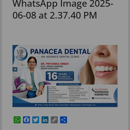
WhatsApp Image 2025-
06-08 at 2.37.40 PM
W
F
T
L
C
S
h
a
w
i
o
h