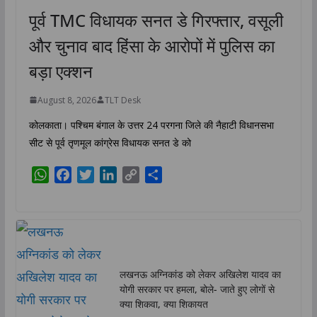
पूर्व TMC विधायक सनत डे गिरफ्तार, वसूली
और चुनाव बाद हिंसा के आरोपों में पुलिस का
बड़ा एक्शन
August 8, 2026
TLT Desk
कोलकाता। पश्चिम बंगाल के उत्तर 24 परगना जिले की नैहाटी विधानसभा
सीट से पूर्व तृणमूल कांग्रेस विधायक सनत डे को
W
F
T
L
C
S
h
a
w
i
o
h
a
c
i
n
p
a
t
e
t
k
y
r
s
b
t
e
L
e
A
o
e
d
i
लखनऊ अग्निकांड को लेकर अखिलेश यादव का
p
o
r
I
n
योगी सरकार पर हमला, बोले- जाते हुए लोगों से
p
k
n
k
क्या शिकवा, क्या शिकायत