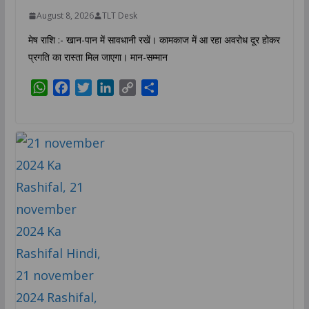
August 8, 2026
TLT Desk
मेष राशि :- खान-पान में सावधानी रखें। कामकाज में आ रहा अवरोध दूर होकर
प्रगति का रास्ता मिल जाएगा। मान-सम्मान
W
F
T
L
C
S
h
a
w
i
o
h
a
c
i
n
p
a
t
e
t
k
y
r
s
b
t
e
L
e
A
o
e
d
i
p
o
r
I
n
p
k
n
k