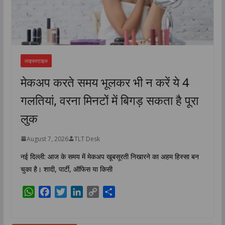
लाइफस्टाइल
मेकअप करते समय भूलकर भी न करें ये 4
गलतियां, वरना मिनटों में बिगड़ सकता है पूरा
लुक
August 7, 2026
TLT Desk
नई दिल्ली: आज के समय में मेकअप खूबसूरती निखारने का अहम हिस्सा बन
चुका है। शादी, पार्टी, ऑफिस या किसी
W
F
T
L
C
S
h
a
w
i
o
h
a
c
i
n
p
a