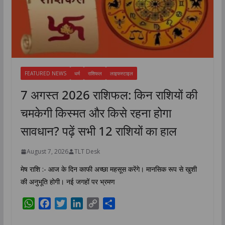
FEATURED NEWS
धर्म
राशिफल
लाइफस्टाइल
7 अगस्त 2026 राशिफल: किन राशियों की
चमकेगी किस्मत और किसे रहना होगा
सावधान? पढ़ें सभी 12 राशियों का हाल
August 7, 2026
TLT Desk
मेष राशि :- आज के दिन काफी अच्छा महसूस करेंगे। मानसिक रूप से खुशी
की अनुभूति होगी। नई जगहों पर भ्रमण
W
F
T
L
C
S
h
a
w
i
o
h