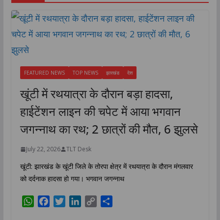
FEATURED NEWS
TOP NEWS
झारखंड
देश
खूंटी में रथयात्रा के दौरान बड़ा हादसा,
हाईटेंशन लाइन की चपेट में आया भगवान
जगन्नाथ का रथ; 2 छात्रों की मौत, 6 झुलसे
July 22, 2026
TLT Desk
खूंटी: झारखंड के खूंटी जिले के तोरपा क्षेत्र में रथयात्रा के दौरान मंगलवार
को दर्दनाक हादसा हो गया। भगवान जगन्नाथ
W
F
T
L
C
S
h
a
w
i
o
h