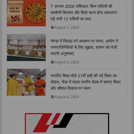
t
e
t
k
y
r
7 अगस्त 2026 राशिफल: किन राशियों की
s
b
t
e
L
e
चमकेगी किस्मत और किसे रहना होगा सावधान?
A
o
e
d
i
पढ़ें सभी 12 राशियों का हाल
p
o
r
I
n
August 7, 2026
p
k
n
k
गोण्डा में पिछड़ा वर्ग आरक्षण पर मंथन, आयोग ने
जनप्रतिनिधियों से लिए सुझाव, शासन को भेजी
जाएंगी अनुशंसाएं
August 6, 2026
भारतीय शिक्षा बोर्ड 21वीं सदी की नई शिक्षा का
मॉडल, गोंडा में मंडल स्तरीय बैठक में समग्र शिक्षा
और कौशल विकास पर मंथन
August 6, 2026