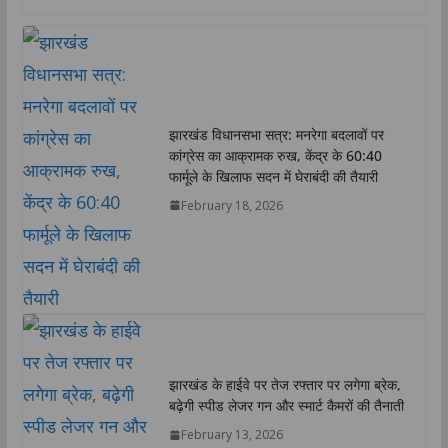
a
c
i
n
p
a
t
e
t
k
y
r
s
b
t
e
L
e
A
o
e
d
i
p
o
r
I
n
p
k
n
k
झारखंड विधानसभा सत्र: मनरेगा बदलावों पर
कांग्रेस का आक्रामक रुख, केंद्र के 60:40
फार्मूले के खिलाफ सदन में घेराबंदी की तैयारी
February 18, 2026
झारखंड के हाईवे पर तेज रफ्तार पर लगेगा ब्रेक,
बढ़ेगी स्पीड लेजर गन और स्मार्ट कैमरों की तैनाती
February 13, 2026