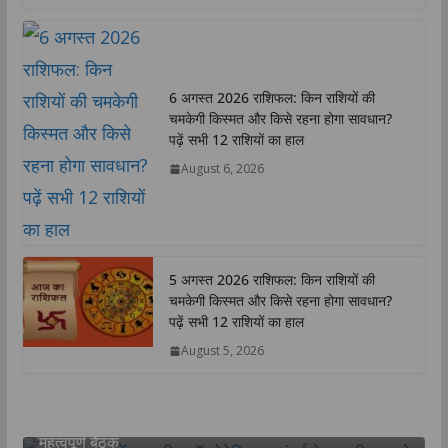
a
c
i
n
p
a
t
e
t
k
y
r
s
b
t
e
L
e
A
o
e
d
i
6 अगस्त 2026 राशिफल: किन राशियों की
p
o
r
I
n
चमकेगी किस्मत और किसे रहना होगा सावधान?
p
k
n
k
पढ़ें सभी 12 राशियों का हाल
August 6, 2026
5 अगस्त 2026 राशिफल: किन राशियों की
चमकेगी किस्मत और किसे रहना होगा सावधान?
पढ़ें सभी 12 राशियों का हाल
August 5, 2026
उत्तर प्रदेश
राज्य
लखनऊ
उत्तर प्रदेश में राजकीय ऑप्टोमेट्रिस्ट संवर्ग के सुदृढ़ीकरण हेतु
महत्वपूर्ण बैठक