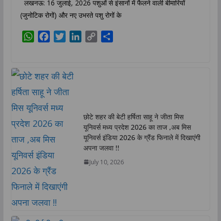
लखनऊ: 16 जुलाई, 2026 पशुओं से इंसानों में फैलने वाली बीमारियों
(जुनोटिक रोगों) और नए उभरते पशु रोगों के
W
F
T
L
C
S
h
a
w
i
o
h
a
c
i
n
p
a
t
e
t
k
y
r
s
b
t
e
L
e
A
o
e
d
i
p
o
r
I
n
छोटे शहर की बेटी हर्षिता साहू ने जीता मिस
p
k
n
k
यूनिवर्स मध्य प्रदेश 2026 का ताज ,अब मिस
यूनिवर्स इंडिया 2026 के ग्रैंड फिनाले में दिखाएंगी
अपना जलवा !!
July 10, 2026