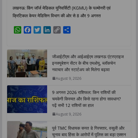
लखनऊ: किंग जॉर्ज मेडिकल यूनिवर्सिटी (KGMU) के पल्मोनरी एवं
क्रिटिकल केयर मेडिसिन विभाग की ओर से 8 और 9 अगस्त
W
F
T
L
C
S
h
a
w
i
o
h
a
c
i
n
p
a
t
e
t
k
y
r
जीआईटीएम और आईआईएम लखनऊ एंटरप्राइज
s
b
t
e
L
e
इनक्यूबेशन सेंटर के बीच एमओयू, ब्लॉकचेन
A
o
e
d
i
नवाचार और स्टार्टअप को मिलेगा बढ़ावा
p
o
r
I
n
August 9, 2026
p
k
n
k
9 अगस्त 2026 राशिफल: किन राशियों की
चमकेगी किस्मत और किसे रहना होगा सावधान?
पढ़ें सभी 12 राशियों का हाल
August 9, 2026
पूर्व TMC विधायक सनत डे गिरफ्तार, वसूली और
चुनाव बाद हिंसा के आरोपों में पुलिस का बड़ा एक्शन