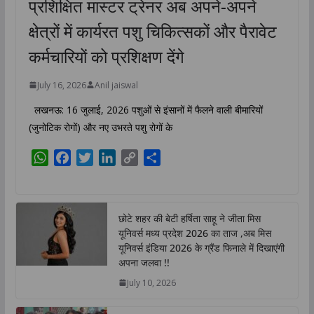
प्रशिक्षित मास्टर ट्रेनर अब अपने-अपने
क्षेत्रों में कार्यरत पशु चिकित्सकों और पैरावेट
कर्मचारियों को प्रशिक्षण देंगे
July 16, 2026
Anil jaiswal
लखनऊ: 16 जुलाई, 2026 पशुओं से इंसानों में फैलने वाली बीमारियों
(जुनोटिक रोगों) और नए उभरते पशु रोगों के
W
F
T
L
C
S
h
a
w
i
o
h
a
c
i
n
p
a
t
e
t
k
y
r
छोटे शहर की बेटी हर्षिता साहू ने जीता मिस
s
b
t
e
L
e
यूनिवर्स मध्य प्रदेश 2026 का ताज ,अब मिस
A
o
e
d
i
यूनिवर्स इंडिया 2026 के ग्रैंड फिनाले में दिखाएंगी
p
o
r
I
n
अपना जलवा !!
p
k
n
k
July 10, 2026