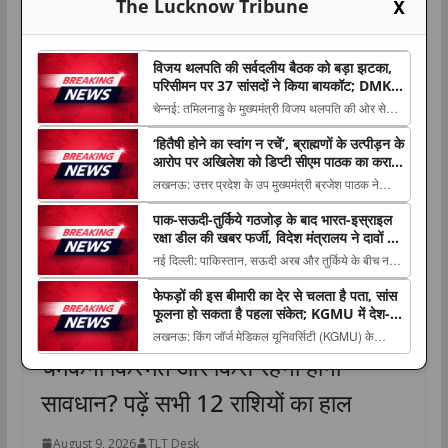
X
The Lucknow Tribune
राशिफल
विजय थलपति की सर्वदलीय बैठक को बड़ा झटका,
परिसीमन पर 37 सांसदों ने किया बायकॉट; DMK-
AIADMK भी दूर
चेन्नई: तमिलनाडु के मुख्यमंत्री विजय थलपति की ओर से
परिसीमन के मुद्दे पर बुलाई गई सर्वदलीय सांसदों की बैठक को
‘हितैषी होने का स्वांग न रचें’, ब्राह्मणों के उत्पीड़न के
The post विजय थलपति की सर्वदलीय बैठक को बड़ा
आरोप पर अखिलेश को डिप्टी सीएम पाठक का करारा
झटका, परिसीमन पर 37 सांसदों ने किया बायकॉट; DMK-
जवाब
लखनऊ: उत्तर प्रदेश के उप मुख्यमंत्री ब्रजेश पाठक ने
AIADMK भी दूर appeared first on The Lucknow
समाजवादी पार्टी प्रमुख अखिलेश यादव के भाजपा पर ब्राह्मणों
Tri...
पाक-सऊदी-तुर्किये गठजोड़ के बाद भारत-इस्राइल
के उत्पीड़न The post ‘हितैषी होने का स्वांग न रचें’, ब्राह्मणों
रक्षा डील की खबर फर्जी, विदेश मंत्रालय ने दावों को
के उत्पीड़न के आरोप पर अखिलेश को डिप्टी सीएम पाठक का
बताया ‘फेक न्यूज’
नई दिल्ली: पाकिस्तान, सऊदी अरब और तुर्किये के बीच नए
करारा जवाब ...
सुरक्षा ढांचे की खबरों के बीच भारत और इस्राइल के The
धर्म
राशिफल
लाइफस्टाइल
फेफड़ों की इस बीमारी का देर से चलता है पता, सांस
post पाक-सऊदी-तुर्किये गठजोड़ के बाद भारत-इस्राइल रक्षा
फूलना हो सकता है पहला संकेत; KGMU में देश-
डील की खबर फर्जी, विदेश मंत्रालय ने दावों को बताया ‘फेक
9 अगस्त 2026 राशिफल: किन राशियों की
विदेश के विशेषज्ञों ने किया मंथन
लखनऊ: किंग जॉर्ज मेडिकल यूनिवर्सिटी (KGMU) के
न्यूज’ appeared first on The Luc...
पल्मोनरी एवं क्रिटिकल केयर मेडिसिन विभाग की ओर से 8
चमकेगी किस्मत और किसे रहना होगा
और 9 अगस्त The post फेफड़ों की इस बीमारी का देर से
सावधान? पढ़ें सभी 12 राशियों का हाल
चलता है पता, सांस फूलना हो सकता है पहला संकेत;
KGMU में देश-विदेश के विशेषज्ञों ने किया मंथन
appeared...
August 9, 2026
TLT Desk