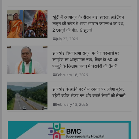
a
c
i
n
p
a
t
e
t
k
y
r
खूंटी में रथयात्रा के दौरान बड़ा हादसा, हाईटेंशन
s
b
t
e
L
e
लाइन की चपेट में आया भगवान जगन्नाथ का रथ;
A
o
e
d
i
2 छात्रों की मौत, 6 झुलसे
p
o
r
I
n
July 22, 2026
p
k
n
k
झारखंड विधानसभा सत्र: मनरेगा बदलावों पर
कांग्रेस का आक्रामक रुख, केंद्र के 60:40
फार्मूले के खिलाफ सदन में घेराबंदी की तैयारी
February 18, 2026
झारखंड के हाईवे पर तेज रफ्तार पर लगेगा ब्रेक,
बढ़ेगी स्पीड लेजर गन और स्मार्ट कैमरों की तैनाती
February 13, 2026