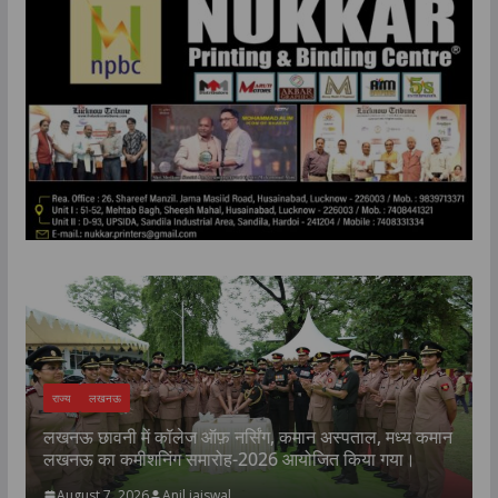
राज्य
लखनऊ
लखनऊ छावनी में कॉलेज ऑफ़ नर्सिंग, कमान अस्पताल, मध्य कमान
क
लखनऊ का कमीशनिंग समारोह-2026 आयोजित किया गया।
प
August 7, 2026
Anil jaiswal