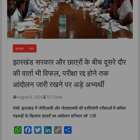
झारखंड
राज्य
झारखंड सरकार और छात्रों के बीच दूसरे दौर
की वार्ता भी विफल, परीक्षा रद्द होने तक
आंदोलन जारी रखने पर अड़े अभ्यर्थी
August 8, 2026
TLT Desk
रांची: झारखंड में जेपीएससी और जेएसएससी की प्रतियोगी परीक्षाओं में कथित
गड़बड़ी के खिलाफ छात्रों का आंदोलन शनिवार को 15वें
W
F
T
L
C
S
h
a
w
i
o
h