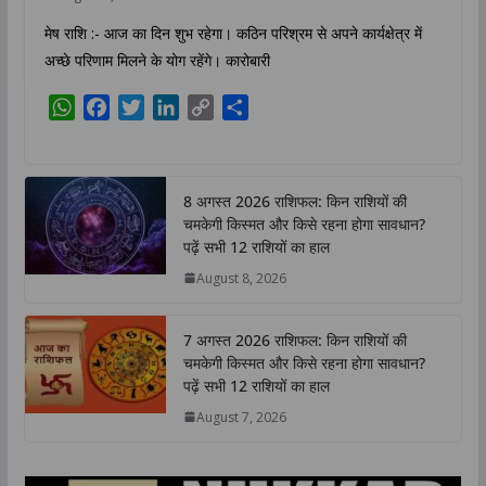
मेष राशि :- आज का दिन शुभ रहेगा। कठिन परिश्रम से अपने कार्यक्षेत्र में
अच्छे परिणाम मिलने के योग रहेंगे। कारोबारी
W
F
T
L
C
S
h
a
w
i
o
h
a
c
i
n
p
a
t
e
t
k
y
r
8 अगस्त 2026 राशिफल: किन राशियों की
s
b
t
e
L
e
चमकेगी किस्मत और किसे रहना होगा सावधान?
A
o
e
d
i
पढ़ें सभी 12 राशियों का हाल
p
o
r
I
n
August 8, 2026
p
k
n
k
7 अगस्त 2026 राशिफल: किन राशियों की
चमकेगी किस्मत और किसे रहना होगा सावधान?
पढ़ें सभी 12 राशियों का हाल
August 7, 2026