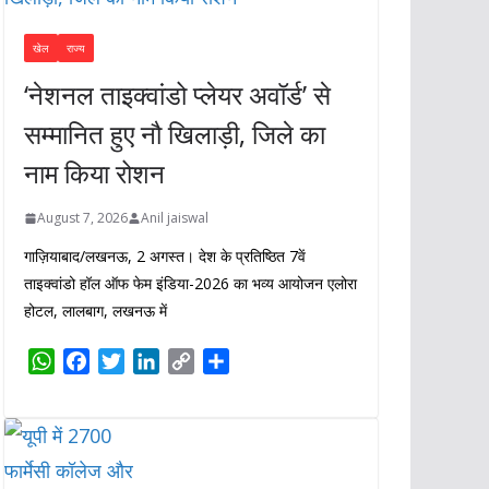
खेल
राज्य
‘नेशनल ताइक्वांडो प्लेयर अवॉर्ड’ से
सम्मानित हुए नौ खिलाड़ी, जिले का
नाम किया रोशन
August 7, 2026
Anil jaiswal
गाज़ियाबाद/लखनऊ, 2 अगस्त। देश के प्रतिष्ठित 7वें
ताइक्वांडो हॉल ऑफ फेम इंडिया-2026 का भव्य आयोजन एलोरा
होटल, लालबाग, लखनऊ में
W
F
T
L
C
S
h
a
w
i
o
h
a
c
i
n
p
a
t
e
t
k
y
r
s
b
t
e
L
e