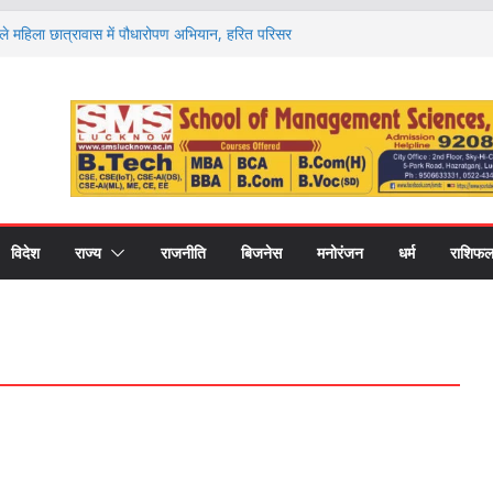
फुले महिला छात्रावास में पौधारोपण अभियान, हरित परिसर
लिया संकल्प
 अवॉर्ड’ से सम्मानित हुए नौ खिलाड़ी, जिले का नाम किया
कॉलेज और 1100 फार्मा इंडस्ट्रीज, अब अलग फार्मेसी
 प्रो. अमरीका सिंह ने उठाया मुद्दा
ुटेंगे देश-विदेश के विशेषज्ञ, पल्मोनरी हाइपरटेंशन पर
लने को न करें नजरअंदाज
 समारोह 29 अगस्त को, रक्षा मंत्री राजनाथ सिंह देंगे
और स्वर्ण पदक
विदेश
राज्य
राजनीति
बिजनेस
मनोरंजन
धर्म
राशिफ