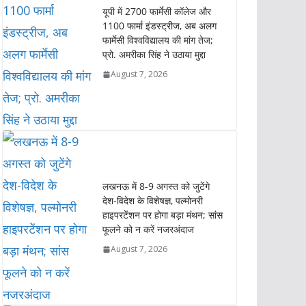
A
o
e
d
i
यूपी में 2700 फार्मेसी कॉलेज और
p
o
r
I
n
1100 फार्मा इंडस्ट्रीज, अब अलग
p
k
n
k
फार्मेसी विश्वविद्यालय की मांग तेज;
प्रो. अमरीका सिंह ने उठाया मुद्दा
August 7, 2026
लखनऊ में 8-9 अगस्त को जुटेंगे
देश-विदेश के विशेषज्ञ, पल्मोनरी
हाइपरटेंशन पर होगा बड़ा मंथन; सांस
फूलने को न करें नजरअंदाज
August 7, 2026