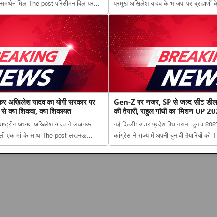
समर्थन मिल The post परिसीमन बिल पर
प्रमुख अखिलेश यादव के भाजपा पर ब्राह्मणों क
काली दल, समर्थन के बाद फिर गठबंधन की
होने का स्वांग न रचें’, ब्राह्मणों के उत्पीड़न
st on The Lucknow Tribune. ...
सीएम पाठक का करारा जवाब ...
कर अखिलेश यादव का योगी सरकार पर
Gen-Z पर नजर, SP से जल्द सीट डील औ
ं से क्या शिकवा, क्या शिकायत
की तैयारी, राहुल गांधी का ‘मिशन UP 20
राष्ट्रीय अध्यक्ष अखिलेश यादव ने लखनऊ
नई दिल्ली: उत्तर प्रदेश विधानसभा चुनाव 202
ने वाली एक मां के साथ The post लखनऊ
कांग्रेस ने राज्य में अपनी चुनावी तैयारियों
यादव का योगी सरकार पर हमला, बोले- जाते
SP से जल्द सीट डील और संगठन में बड़े बदलाव
्या शिकायत appeared first on The Luc...
‘मिशन UP 2027’ प्लान appeared first on