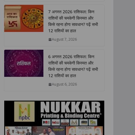
a
c
i
n
p
a
t
e
t
k
y
r
7 अगस्त 2026 राशिफल: किन
s
b
t
e
L
e
राशियों की चमकेगी किस्मत और
A
o
e
d
i
किसे रहना होगा सावधान? पढ़ें सभी
p
o
r
I
n
12 राशियों का हाल
p
k
n
k
August 7, 2026
6 अगस्त 2026 राशिफल: किन
राशियों की चमकेगी किस्मत और
किसे रहना होगा सावधान? पढ़ें सभी
12 राशियों का हाल
August 6, 2026