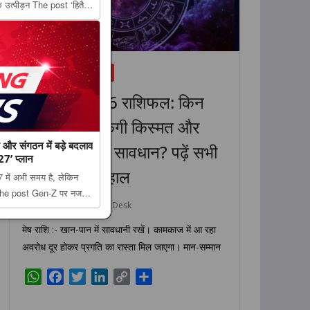
े उत्पीड़न The post ‘हितैषी
 के आरोप पर अखिलेश को डिप्टी
धर्म
राशिफल
लाइफस्टाइल
8 अगस्त 2026 राशिफल: किन
राशियों की चमकेगी किस्मत और
र संगठन में बड़े बदलाव
किसे रहना होगा सावधान? पढ़ें सभी
27’ प्लान
12 राशियों का हाल
7 में अभी समय है, लेकिन
 को The post Gen-Z पर नजर,
August 8, 2026
TLT Desk
 की तैयारी, राहुल गांधी का
 The Lu...
मेष राशि :- खान-पान में सावधानी रखें। कामकाज में आ रहा
अवरोध दूर होकर प्रगति का रास्ता मिल जाएगा। मान-सम्मान
W
F
T
L
C
S
h
a
w
i
o
h