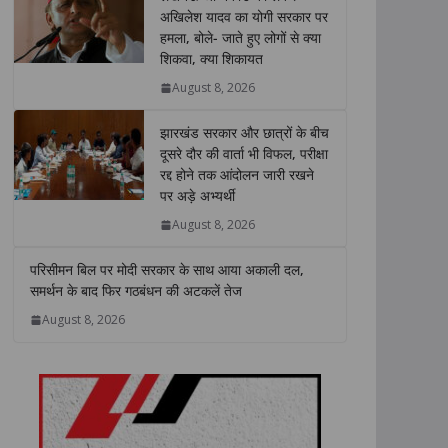
s
b
t
e
L
e
अखिलेश यादव का योगी सरकार पर
हमला, बोले- जाते हुए लोगों से क्या
A
o
e
d
i
शिकवा, क्या शिकायत
p
o
r
I
n
p
k
n
k
August 8, 2026
झारखंड सरकार और छात्रों के बीच
दूसरे दौर की वार्ता भी विफल, परीक्षा
रद्द होने तक आंदोलन जारी रखने
पर अड़े अभ्यर्थी
August 8, 2026
परिसीमन बिल पर मोदी सरकार के साथ आया अकाली दल,
समर्थन के बाद फिर गठबंधन की अटकलें तेज
August 8, 2026