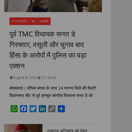
TOP NEWS
देश
राजनीति
पूर्व TMC विधायक सनत डे
गिरफ्तार, वसूली और चुनाव बाद
हिंसा के आरोपों में पुलिस का बड़ा
एक्शन
August 8, 2026
TLT Desk
कोलकाता। पश्चिम बंगाल के उत्तर 24 परगना जिले की नैहाटी
विधानसभा सीट से पूर्व तृणमूल कांग्रेस विधायक सनत डे को
W
F
T
L
C
S
h
a
w
i
o
h
a
c
i
n
p
a
t
e
t
k
y
r
लखनऊ अग्निकांड को लेकर