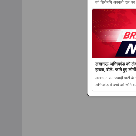
को शिरोमणि अकाली दल का 
मोदी सरकार के साथ आया अ
अटकलें तेज appeared fir
लखनऊ अग्निकांड को ले
हमला, बोले- जाते हुए लोगो
लखनऊ: समाजवादी पार्टी के 
अग्निकांड में बच्चे को खो
अग्निकांड को लेकर अखिलेश 
हुए लोगों से क्या शिकवा, क