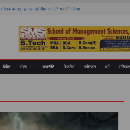
य बैठक को बड़ा झटका, परिसीमन पर 37 सांसदों ने किया
K भी दूर
 गिरफ्तार, वसूली और चुनाव बाद हिंसा के आरोपों में
र अखिलेश यादव का योगी सरकार पर हमला, बोले- जाते
 क्या शिकायत
के बीच दूसरे दौर की वार्ता भी विफल, परीक्षा रद्द होने
 अड़े अभ्यर्थी
रकार के साथ आया अकाली दल, समर्थन के बाद फिर
विदेश
राज्य
राजनीति
बिजनेस
मनोरंजन
धर्म
राशिफ