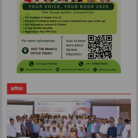
करियर