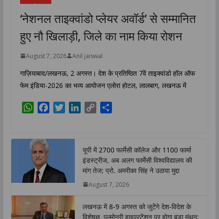
‘नेशनल ताइक्वांडो प्लेयर अवॉर्ड’ से सम्मानित
हुए नौ खिलाड़ी, जिले का नाम किया रोशन
August 7, 2026
Anil jaiswal
गाज़ियाबाद/लखनऊ, 2 अगस्त। देश के प्रतिष्ठित 7वें ताइक्वांडो हॉल ऑफ
फेम इंडिया-2026 का भव्य आयोजन एलोरा होटल, लालबाग, लखनऊ में
W
F
T
L
C
S
h
a
w
i
o
h
a
c
i
n
p
a
t
e
t
k
y
r
यूपी में 2700 फार्मेसी कॉलेज और 1100 फार्मा
s
b
t
e
L
e
इंडस्ट्रीज, अब अलग फार्मेसी विश्वविद्यालय की
A
o
e
d
i
मांग तेज; प्रो. अमरीका सिंह ने उठाया मुद्दा
p
o
r
I
n
August 7, 2026
p
k
n
k
लखनऊ में 8-9 अगस्त को जुटेंगे देश-विदेश के
विशेषज्ञ, पल्मोनरी हाइपरटेंशन पर होगा बड़ा मंथन;