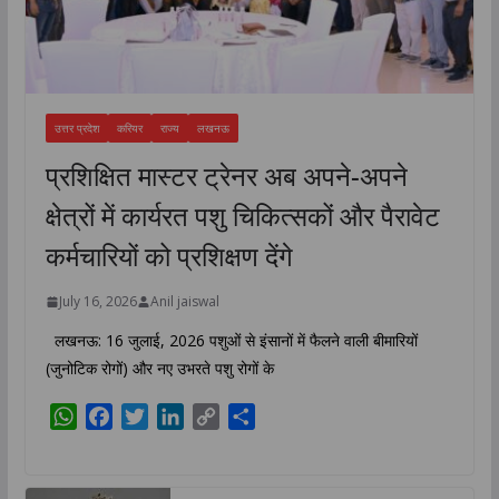
उत्तर प्रदेश
करियर
राज्य
लखनऊ
प्रशिक्षित मास्टर ट्रेनर अब अपने-अपने
क्षेत्रों में कार्यरत पशु चिकित्सकों और पैरावेट
कर्मचारियों को प्रशिक्षण देंगे
July 16, 2026
Anil jaiswal
लखनऊ: 16 जुलाई, 2026 पशुओं से इंसानों में फैलने वाली बीमारियों
(जुनोटिक रोगों) और नए उभरते पशु रोगों के
W
F
T
L
C
S
h
a
w
i
o
h
a
c
i
n
p
a
t
e
t
k
y
r