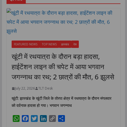
FEATURED NEWS
TOP NEWS
झारखंड
देश
खूंटी में रथयात्रा के दौरान बड़ा हादसा,
हाईटेंशन लाइन की चपेट में आया भगवान
जगन्नाथ का रथ; 2 छात्रों की मौत, 6 झुलसे
July 22, 2026
TLT Desk
खूंटी: झारखंड के खूंटी जिले के तोरपा क्षेत्र में रथयात्रा के दौरान मंगलवार
को दर्दनाक हादसा हो गया। भगवान जगन्नाथ
W
F
T
L
C
S
h
a
w
i
o
h