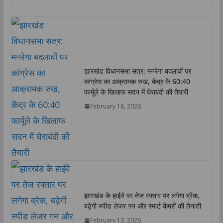
a
c
i
n
p
a
t
e
t
k
y
r
s
b
t
e
L
e
A
o
e
d
i
p
o
r
I
n
p
k
n
k
झारखंड विधानसभा सत्र: मनरेगा बदलावों पर
कांग्रेस का आक्रामक रुख, केंद्र के 60:40
फार्मूले के खिलाफ सदन में घेराबंदी की तैयारी
February 18, 2026
झारखंड के हाईवे पर तेज रफ्तार पर लगेगा ब्रेक,
बढ़ेगी स्पीड लेजर गन और स्मार्ट कैमरों की तैनाती
February 13, 2026