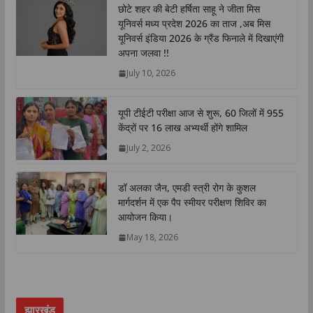
छोटे शहर की बेटी हर्षिता साहू ने जीता मिस
s
b
t
e
L
e
यूनिवर्स मध्य प्रदेश 2026 का ताज ,अब मिस
A
o
e
d
i
यूनिवर्स इंडिया 2026 के ग्रैंड फिनाले में दिखाएंगी
p
o
r
I
n
अपना जलवा !!
p
k
n
k
July 10, 2026
यूपी टीईटी परीक्षा आज से शुरू, 60 जिलों में 955
केंद्रों पर 16 लाख अभ्यर्थी होंगे शामिल
July 2, 2026
डॉ अलका जैन, एमडी स्त्री रोग के कुशल
मार्गदर्शन में एक पैप स्मीयर परीक्षण शिविर का
आयोजन किया।
May 18, 2026
झारखंड