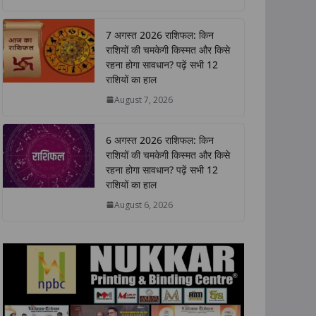
a
c
i
n
p
a
t
e
t
k
y
r
7 अगस्त 2026 राशिफल: किन
s
b
t
e
L
e
राशियों की चमकेगी किस्मत और किसे
A
o
e
d
i
रहना होगा सावधान? पढ़ें सभी 12
p
o
r
I
n
राशियों का हाल
p
k
n
k
August 7, 2026
6 अगस्त 2026 राशिफल: किन
राशियों की चमकेगी किस्मत और किसे
रहना होगा सावधान? पढ़ें सभी 12
राशियों का हाल
August 6, 2026