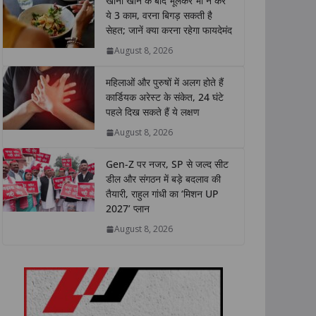
खाना खाने के बाद भूलकर भी न करें
s
b
t
e
L
e
ये 3 काम, वरना बिगड़ सकती है
सेहत; जानें क्या करना रहेगा फायदेमंद
A
o
e
d
i
p
o
r
I
n
August 8, 2026
p
k
n
k
महिलाओं और पुरुषों में अलग होते हैं
कार्डियक अरेस्ट के संकेत, 24 घंटे
पहले दिख सकते हैं ये लक्षण
August 8, 2026
Gen-Z पर नजर, SP से जल्द सीट
डील और संगठन में बड़े बदलाव की
तैयारी, राहुल गांधी का ‘मिशन UP
2027’ प्लान
August 8, 2026