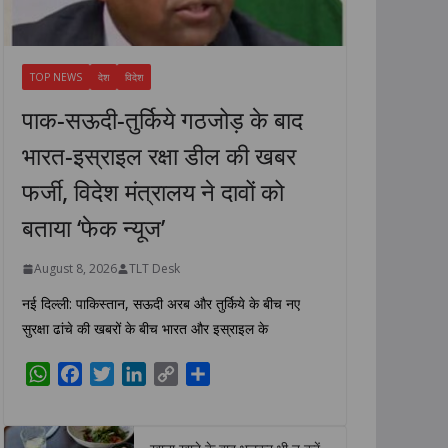
TOP NEWS
देश
विदेश
पाक-सऊदी-तुर्किये गठजोड़ के बाद
भारत-इस्राइल रक्षा डील की खबर
फर्जी, विदेश मंत्रालय ने दावों को
बताया ‘फेक न्यूज’
August 8, 2026
TLT Desk
नई दिल्ली: पाकिस्तान, सऊदी अरब और तुर्किये के बीच नए
सुरक्षा ढांचे की खबरों के बीच भारत और इस्राइल के
W
F
T
L
C
S
h
a
w
i
o
h
a
c
i
n
p
a
t
e
t
k
y
r