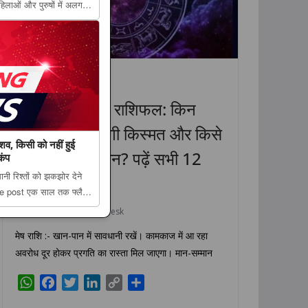
िलाओं और पुरुषों में अलग
े दिख सकते हैं ये लक्षण
e. ...
धर्म
राशिफल
लाइफस्टाइल
8 अगस्त 2026 राशिफल: किन
राशियों की चमकेगी किस्मत और किसे
शव, किसी को नहीं हुई
रहना होगा सावधान? पढ़ें सभी 12
कंप
ंसानी रिश्तों को झकझोर देने
राशियों का हाल
The post एक साल तक फ्लैट
 खबर; कमरे से कंकाल मिलने
August 8, 2026
TLT Desk
ucknow...
मेष राशि :- खान-पान में सावधानी रखें। कामकाज में आ रहा
अवरोध दूर होकर प्रगति का रास्ता मिल जाएगा। मान-सम्मान
W
F
T
L
C
S
h
a
w
i
o
h