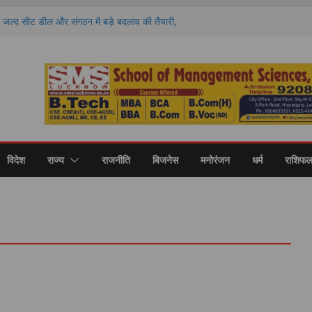
ल्द सीट डील और संगठन में बड़े बदलाव की तैयारी,
P 2027’ प्लान
ow Tribune 8 August 2026 Edition
़ के बाद भारत-इस्राइल रक्षा डील की खबर फर्जी, विदेश
ा ‘फेक न्यूज’
भी न करें ये 3 काम, वरना बिगड़ सकती है सेहत; जानें
लग होते हैं कार्डियक अरेस्ट के संकेत, 24 घंटे पहले दिख
विदेश
राज्य
राजनीति
बिजनेस
मनोरंजन
धर्म
राशिफ