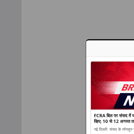
FCRA बिल पर संसद में घ
व्हिप; 10 से 12 अगस्त त
नई दिल्ली: संसद के मॉनसून 