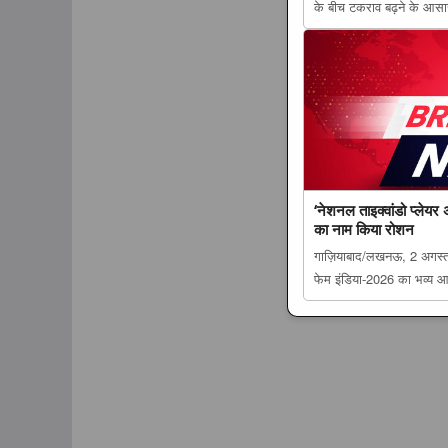
के बीच टकराव बढ़ने के आस
घमासान के आसार, कांग्रेस 
सांसदों की मौजूदगी जरूरी
Tribun...
‘नेशनल ताइक्वांडो प्लेयर अ
का नाम किया रोशन
गाज़ियाबाद/लखनऊ, 2 अगस्त। 
फेम इंडिया-2026 का भव्य
post ‘नेशनल ताइक्वांडो प्लेय
नाम किया रोशन appeared f