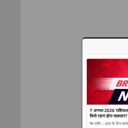
7 अगस्त 2026 राशिफल: 
किसे रहना होगा सावधान? प
मेष राशि :- आज के दिन काफ