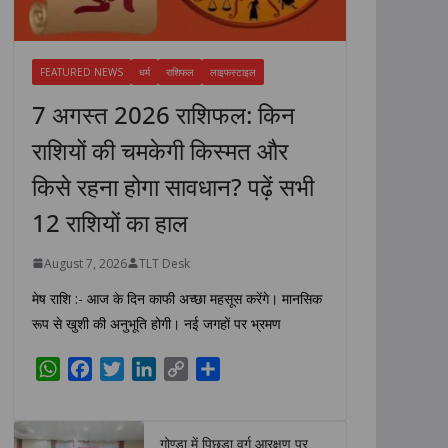
FEATURED NEWS
धर्म
राशिफल
लाइफस्टाइल
7 अगस्त 2026 राशिफल: किन
राशियों की चमकेगी किस्मत और
किसे रहना होगा सावधान? पढ़ें सभी
12 राशियों का हाल
August 7, 2026
TLT Desk
मेष राशि :- आज के दिन काफी अच्छा महसूस करेंगे। मानसिक
रूप से खुशी की अनुभूति होगी। नई जगहों पर भ्रमण
W
F
T
L
C
S
h
a
w
i
o
h
a
c
i
n
p
a
t
e
t
k
y
r
गोण्डा में पिछड़ा वर्ग आरक्षण पर