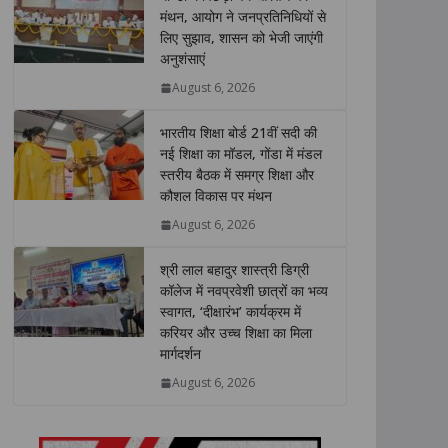
s
b
t
e
L
e
मंथन, आयोग ने जनप्रतिनिधियों से
लिए सुझाव, शासन को भेजी जाएंगी
A
o
e
d
i
अनुशंसाएं
p
o
r
I
n
p
k
n
k
August 6, 2026
भारतीय शिक्षा बोर्ड 21वीं सदी की
नई शिक्षा का मॉडल, गोंडा में मंडल
स्तरीय बैठक में समग्र शिक्षा और
कौशल विकास पर मंथन
August 6, 2026
श्री लाल बहादुर शास्त्री डिग्री
कॉलेज में नवप्रवेशी छात्रों का भव्य
स्वागत, ‘दीक्षारंभ’ कार्यक्रम में
करियर और उच्च शिक्षा का मिला
मार्गदर्शन
August 6, 2026