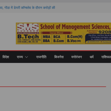
वा, गोंडा में डेयरी कॉन्क्लेव के दौरान करोड़ों की
को बांटे गए स्वीकृति पत्र और डेमो चेक
 राशियों की चमकेगी किस्मत और किसे रहना होगा
ों का हाल
ण पर मंथन, आयोग ने जनप्रतिनिधियों से लिए सुझाव,
ाएं
 की नई शिक्षा का मॉडल, गोंडा में मंडल स्तरीय बैठक में
ास पर मंथन
री कॉलेज में नवप्रवेशी छात्रों का भव्य स्वागत,
र और उच्च शिक्षा का मिला मार्गदर्शन
विदेश
राज्य
राजनीति
बिजनेस
मनोरंजन
धर्म
राशिफ