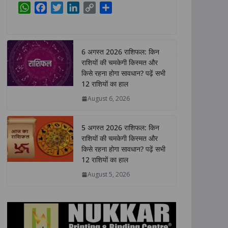
W
F
T
L
C
S
h
a
w
i
o
h
a
c
i
n
p
a
t
e
t
k
y
r
6 अगस्त 2026 राशिफल: किन
s
b
t
e
L
e
राशियों की चमकेगी किस्मत और
A
o
e
d
i
किसे रहना होगा सावधान? पढ़ें सभी
p
o
r
I
n
12 राशियों का हाल
p
k
n
k
August 6, 2026
5 अगस्त 2026 राशिफल: किन
राशियों की चमकेगी किस्मत और
किसे रहना होगा सावधान? पढ़ें सभी
12 राशियों का हाल
August 5, 2026