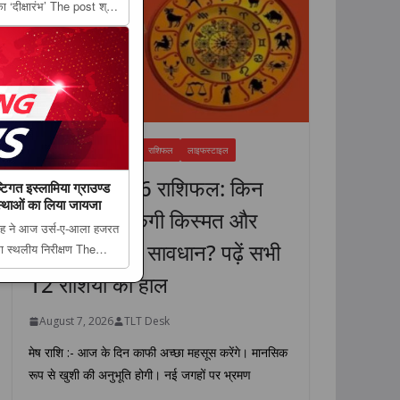
का ‘दीक्षारंभ’ The post श्री
 छात्रों का भव्य स्वागत,
FEATURED NEWS
धर्म
राशिफल
लाइफस्टाइल
7 अगस्त 2026 राशिफल: किन
िगत इस्लामिया ग्राउण्ड
वस्थाओं का लिया जायजा
राशियों की चमकेगी किस्मत और
ंह ने आज उर्स-ए-आला हजरत
किसे रहना होगा सावधान? पढ़ें सभी
का स्थलीय निरीक्षण The
्टिगत इस्लामिया ग्राउण्ड का
12 राशियों का हाल
ा...
August 7, 2026
TLT Desk
मेष राशि :- आज के दिन काफी अच्छा महसूस करेंगे। मानसिक
रूप से खुशी की अनुभूति होगी। नई जगहों पर भ्रमण