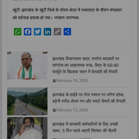
खूंटी: झारखंड के खूंटी जिले के तोरपा क्षेत्र में रथयात्रा के दौरान मंगलवार
को दर्दनाक हादसा हो गया। भगवान जगन्नाथ
W
F
T
L
C
S
h
a
w
i
o
h
a
c
i
n
p
a
t
e
t
k
y
r
झारखंड विधानसभा सत्र: मनरेगा बदलावों पर
s
b
t
e
L
e
कांग्रेस का आक्रामक रुख, केंद्र के 60:40
A
o
e
d
i
फार्मूले के खिलाफ सदन में घेराबंदी की तैयारी
p
o
r
I
n
February 18, 2026
p
k
n
k
झारखंड के हाईवे पर तेज रफ्तार पर लगेगा ब्रेक,
बढ़ेगी स्पीड लेजर गन और स्मार्ट कैमरों की तैनाती
February 13, 2026
झारखंड में सरकारी कर्मचारियों के लिए अच्छी
खबर, 5 दिन पहले आएगी सितंबर की सैलरी