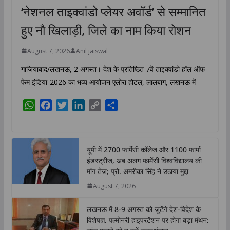
‘नेशनल ताइक्वांडो प्लेयर अवॉर्ड’ से सम्मानित
हुए नौ खिलाड़ी, जिले का नाम किया रोशन
August 7, 2026
Anil jaiswal
गाज़ियाबाद/लखनऊ, 2 अगस्त। देश के प्रतिष्ठित 7वें ताइक्वांडो हॉल ऑफ
फेम इंडिया-2026 का भव्य आयोजन एलोरा होटल, लालबाग, लखनऊ में
W
F
T
L
C
S
h
a
w
i
o
h
a
c
i
n
p
a
t
e
t
k
y
r
यूपी में 2700 फार्मेसी कॉलेज और 1100 फार्मा
s
b
t
e
L
e
इंडस्ट्रीज, अब अलग फार्मेसी विश्वविद्यालय की
A
o
e
d
i
मांग तेज; प्रो. अमरीका सिंह ने उठाया मुद्दा
p
o
r
I
n
August 7, 2026
p
k
n
k
लखनऊ में 8-9 अगस्त को जुटेंगे देश-विदेश के
विशेषज्ञ, पल्मोनरी हाइपरटेंशन पर होगा बड़ा मंथन;