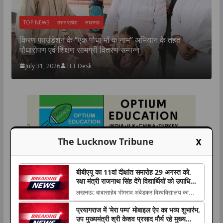
TOP NEWS
उत्तर प्रदेश
लखनऊ
न
उ
किरण फाउंडेशन के “एक पौधा माँ के नाम” अभियान के तहत
म
पौधारोपण एवं शिक्षण सामग्री वितरण सम्पन्न
July 31, 2026
TLT Desk
X
The Lucknow Tribune
बीबीएयू का 11वां दीक्षांत समारोह 29 अगस्त को,
रक्षा मंत्री राजनाथ सिंह देंगे विद्यार्थियों को उपाधियां
और स्वर्ण पदक
लखनऊ: बाबासाहेब भीमराव अंबेडकर विश्वविद्यालय का
11वां दीक्षांत समारोह 29 अगस्त 2026 को विश्वविद्यालय
प्रयागराज में ‘मेरा पम्प’ मोबाइल ऐप का भव्य शुभारंभ,
परिसर में आयोजित किया जाएगा। समारोह The post
उप मुख्यमंत्री श्री केशव प्रसाद मौर्य रहे मुख्य