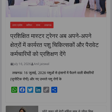
उत्तर प्रदेश
करियर
राज्य
लखनऊ
प्रशिक्षित मास्टर ट्रेनर अब अपने-अपने
क्षेत्रों में कार्यरत पशु चिकित्सकों और पैरावेट
कर्मचारियों को प्रशिक्षण देंगे
July 16, 2026
Anil jaiswal
लखनऊ: 16 जुलाई, 2026 पशुओं से इंसानों में फैलने वाली बीमारियों
(जुनोटिक रोगों) और नए उभरते पशु रोगों के
W
F
T
L
C
S
h
a
w
i
o
h
a
c
i
n
p
a
t
e
t
k
y
r
छोटे शहर की बेटी हर्षिता साहू ने जीता मिस