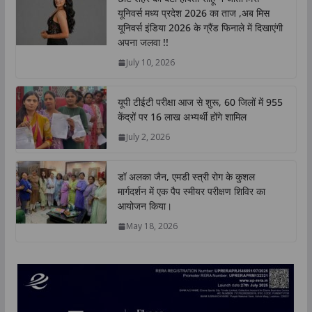
s
b
t
e
L
e
यूनिवर्स मध्य प्रदेश 2026 का ताज ,अब मिस
A
o
e
d
i
यूनिवर्स इंडिया 2026 के ग्रैंड फिनाले में दिखाएंगी
p
o
r
I
n
अपना जलवा !!
p
k
n
k
July 10, 2026
यूपी टीईटी परीक्षा आज से शुरू, 60 जिलों में 955
केंद्रों पर 16 लाख अभ्यर्थी होंगे शामिल
July 2, 2026
डॉ अलका जैन, एमडी स्त्री रोग के कुशल
मार्गदर्शन में एक पैप स्मीयर परीक्षण शिविर का
आयोजन किया।
May 18, 2026