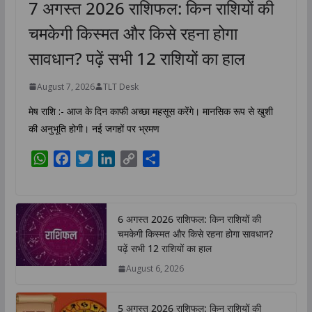
7 अगस्त 2026 राशिफल: किन राशियों की
चमकेगी किस्मत और किसे रहना होगा
सावधान? पढ़ें सभी 12 राशियों का हाल
August 7, 2026
TLT Desk
मेष राशि :- आज के दिन काफी अच्छा महसूस करेंगे। मानसिक रूप से खुशी
की अनुभूति होगी। नई जगहों पर भ्रमण
W
F
T
L
C
S
h
a
w
i
o
h
a
c
i
n
p
a
t
e
t
k
y
r
6 अगस्त 2026 राशिफल: किन राशियों की
s
b
t
e
L
e
चमकेगी किस्मत और किसे रहना होगा सावधान?
A
o
e
d
i
पढ़ें सभी 12 राशियों का हाल
p
o
r
I
n
August 6, 2026
p
k
n
k
5 अगस्त 2026 राशिफल: किन राशियों की