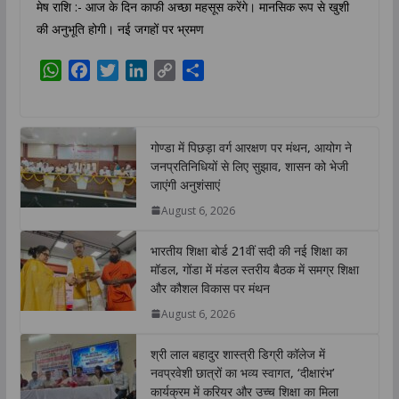
मेष राशि :- आज के दिन काफी अच्छा महसूस करेंगे। मानसिक रूप से खुशी
की अनुभूति होगी। नई जगहों पर भ्रमण
W
F
T
L
C
S
h
a
w
i
o
h
a
c
i
n
p
a
t
e
t
k
y
r
गोण्डा में पिछड़ा वर्ग आरक्षण पर मंथन, आयोग ने
s
b
t
e
L
e
जनप्रतिनिधियों से लिए सुझाव, शासन को भेजी
A
o
e
d
i
जाएंगी अनुशंसाएं
p
o
r
I
n
August 6, 2026
p
k
n
k
भारतीय शिक्षा बोर्ड 21वीं सदी की नई शिक्षा का
मॉडल, गोंडा में मंडल स्तरीय बैठक में समग्र शिक्षा
और कौशल विकास पर मंथन
August 6, 2026
श्री लाल बहादुर शास्त्री डिग्री कॉलेज में
नवप्रवेशी छात्रों का भव्य स्वागत, ‘दीक्षारंभ’
कार्यक्रम में करियर और उच्च शिक्षा का मिला