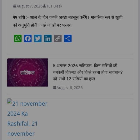
August 7, 2026
TLT Desk
मेष राशि :- आज के दिन काफी अच्छा महसूस करेंगे। मानसिक रूप से खुशी
की अनुभूति होगी। नई जगहों पर भ्रमण
W
F
T
L
C
S
h
a
w
i
o
h
a
c
i
n
p
a
t
e
t
k
y
r
6 अगस्त 2026 राशिफल: किन राशियों की
s
b
t
e
L
e
चमकेगी किस्मत और किसे रहना होगा सावधान?
A
o
e
d
i
पढ़ें सभी 12 राशियों का हाल
p
o
r
I
n
August 6, 2026
p
k
n
k