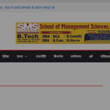
वा, गोंडा में डेयरी कॉन्क्लेव के दौरान करोड़ों की
को बांटे गए स्वीकृति पत्र और डेमो चेक
 राशियों की चमकेगी किस्मत और किसे रहना होगा
ों का हाल
ण पर मंथन, आयोग ने जनप्रतिनिधियों से लिए सुझाव,
ाएं
 की नई शिक्षा का मॉडल, गोंडा में मंडल स्तरीय बैठक में
ास पर मंथन
री कॉलेज में नवप्रवेशी छात्रों का भव्य स्वागत,
र और उच्च शिक्षा का मिला मार्गदर्शन
विदेश
राज्य
राजनीति
बिजनेस
मनोरंजन
धर्म
राशिफ