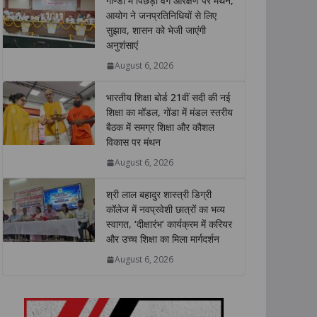
गोण्डा में पिछड़ा वर्ग आरक्षण पर मंथन,
s
b
t
e
L
e
आयोग ने जनप्रतिनिधियों से लिए
सुझाव, शासन को भेजी जाएंगी
A
o
e
d
i
अनुशंसाएं
p
o
r
I
n
p
k
n
k
August 6, 2026
भारतीय शिक्षा बोर्ड 21वीं सदी की नई
शिक्षा का मॉडल, गोंडा में मंडल स्तरीय
बैठक में समग्र शिक्षा और कौशल
विकास पर मंथन
August 6, 2026
श्री लाल बहादुर शास्त्री डिग्री
कॉलेज में नवप्रवेशी छात्रों का भव्य
स्वागत, ‘दीक्षारंभ’ कार्यक्रम में करियर
और उच्च शिक्षा का मिला मार्गदर्शन
August 6, 2026