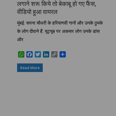
लगाने शरू किये तो बेकाबू हो गए फैंस,
वीडियो हुआ वायरल
मुंबई: सपना चौधरी के हरियाणवी गानों और उनके ठुमके
के लोग दीवाने हैं. यूट्यूब पर अकसर लोग उनके डांस
और
W
F
T
L
C
S
h
a
w
i
o
h
a
c
i
n
p
a
Read More
t
e
t
k
y
r
s
b
t
e
L
e
A
o
e
d
i
p
o
r
I
n
p
k
n
k