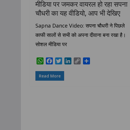
मीडिया पर जमकर वायरल हो रहा सपना
चौधरी का यह वीडियो, आप भी देखिए
Sapna Dance Video: सपना चौधरी ने पिछले
काफी सालों से सभी को अपना दीवाना बना रखा है।
सोशल मीडिया पर
W
F
T
L
C
S
h
a
w
i
o
h
a
c
i
n
p
a
Read More
t
e
t
k
y
r
s
b
t
e
L
e
A
o
e
d
i
p
o
r
I
n
p
k
n
k