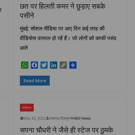
छत पर हिलती कमर ने छुड़ाए सबके
र
पसीने
मुंबई: सोशल मीडिया पर आए दिन कई तरह की
वीडियोस वायरल हो रहें हैं। जो लोगों को काफी पसंद
आते
W
F
T
L
C
S
h
a
w
i
o
h
a
c
i
n
p
a
Read More
t
e
t
k
y
r
s
b
t
e
L
e
A
o
e
d
i
p
o
r
I
n
मनोरंजन
p
k
n
k
May 30, 2022
लखनऊ ट्रिब्यून
660 Views
सपना चौधरी ने जैसे ही स्टेज पर ठुमके