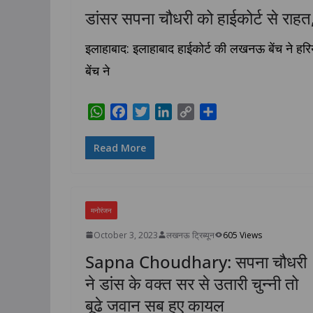
डांसर सपना चौधरी को हाईकोर्ट से राहत, 
इलाहाबाद: इलाहाबाद हाईकोर्ट की लखनऊ बेंच ने हरि
बेंच ने
W
F
T
L
C
S
h
a
w
i
o
h
a
c
i
n
p
a
Read More
t
e
t
k
y
r
s
b
t
e
L
e
A
o
e
d
i
p
o
r
I
n
मनोरंजन
p
k
n
k
October 3, 2023
लखनऊ ट्रिब्यून
605 Views
Sapna Choudhary: सपना चौधरी
ने डांस के वक्त सर से उतारी चुन्नी तो
बूढे जवान सब हुए कायल