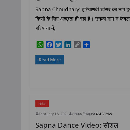
Sapna Choudhary: हरियाणवी डांसर का नाम ह
किसी के लिए अच्छूता ही रहा है। उनका नाम न केवल
हरियाणा में,
W
F
T
L
C
S
h
a
w
i
o
h
a
c
i
n
p
a
Read More
t
e
t
k
y
r
s
b
t
e
L
e
A
o
e
d
i
p
o
r
I
n
p
k
n
k
मनोरंजन
February 16, 2023
लखनऊ ट्रिब्यून
481 Views
Sapna Dance Video: सोशल