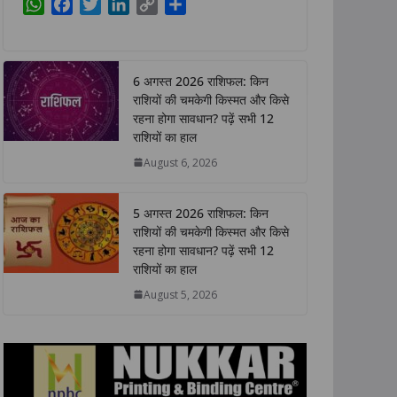
W
F
T
L
C
S
h
a
w
i
o
h
a
c
i
n
p
a
t
e
t
k
y
r
6 अगस्त 2026 राशिफल: किन
s
b
t
e
L
e
राशियों की चमकेगी किस्मत और किसे
A
o
e
d
i
रहना होगा सावधान? पढ़ें सभी 12
p
o
r
I
n
राशियों का हाल
p
k
n
k
August 6, 2026
5 अगस्त 2026 राशिफल: किन
राशियों की चमकेगी किस्मत और किसे
रहना होगा सावधान? पढ़ें सभी 12
राशियों का हाल
August 5, 2026