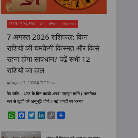
FEATURED NEWS
धर्म
राशिफल
लाइफस्टाइल
7 अगस्त 2026 राशिफल: किन
राशियों की चमकेगी किस्मत और किसे
रहना होगा सावधान? पढ़ें सभी 12
राशियों का हाल
August 7, 2026
TLT Desk
मेष राशि :- आज के दिन काफी अच्छा महसूस करेंगे। मानसिक
रूप से खुशी की अनुभूति होगी। नई जगहों पर भ्रमण
W
F
T
L
C
S
h
a
w
i
o
h
a
c
i
n
p
a
t
e
t
k
y
r