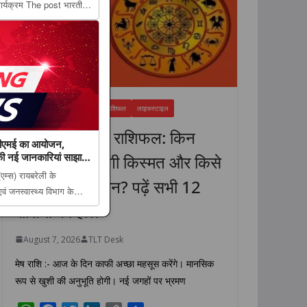
र्यक्रम The post भारतीय
ोंडा में मंडल स्तरीय बैठक में
ear...
FEATURED NEWS
धर्म
राशिफल
लाइफस्टाइल
7 अगस्त 2026 राशिफल: किन
र सीएमई का आयोजन,
की नई जानकारियां साझा
राशियों की चमकेगी किस्मत और किसे
एम्स) रायबरेली के
रहना होगा सावधान? पढ़ें सभी 12
एवं जनस्वास्थ्य विभाग के
राशियों का हाल
 वायरल हेपेटाइटिस पर
दान और उपचार की...
August 7, 2026
TLT Desk
मेष राशि :- आज के दिन काफी अच्छा महसूस करेंगे। मानसिक
रूप से खुशी की अनुभूति होगी। नई जगहों पर भ्रमण