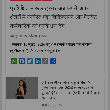
प्रशिक्षित मास्टर ट्रेनर अब अपने-अपने
क्षेत्रों में कार्यरत पशु चिकित्सकों और पैरावेट
कर्मचारियों को प्रशिक्षण देंगे
July 16, 2026
Anil jaiswal
लखनऊ: 16 जुलाई, 2026 पशुओं से इंसानों में फैलने वाली बीमारियों
(जुनोटिक रोगों) और नए उभरते पशु रोगों के
W
F
T
L
C
S
h
a
w
i
o
h
a
c
i
n
p
a
t
e
t
k
y
r
छोटे शहर की बेटी हर्षिता साहू ने जीता मिस
s
b
t
e
L
e
यूनिवर्स मध्य प्रदेश 2026 का ताज ,अब मिस
A
o
e
d
i
यूनिवर्स इंडिया 2026 के ग्रैंड फिनाले में दिखाएंगी
p
o
r
I
n
अपना जलवा !!
p
k
n
k
July 10, 2026