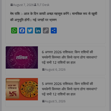
August 7, 2026
TLT Desk
मेष राशि :- आज के दिन काफी अच्छा महसूस करेंगे। मानसिक रूप से खुशी
की अनुभूति होगी। नई जगहों पर भ्रमण
W
F
T
L
C
S
h
a
w
i
o
h
a
c
i
n
p
a
t
e
t
k
y
r
6 अगस्त 2026 राशिफल: किन राशियों की
s
b
t
e
L
e
चमकेगी किस्मत और किसे रहना होगा सावधान?
A
o
e
d
i
पढ़ें सभी 12 राशियों का हाल
p
o
r
I
n
August 6, 2026
p
k
n
k
5 अगस्त 2026 राशिफल: किन राशियों की
चमकेगी किस्मत और किसे रहना होगा सावधान?
पढ़ें सभी 12 राशियों का हाल
August 5, 2026