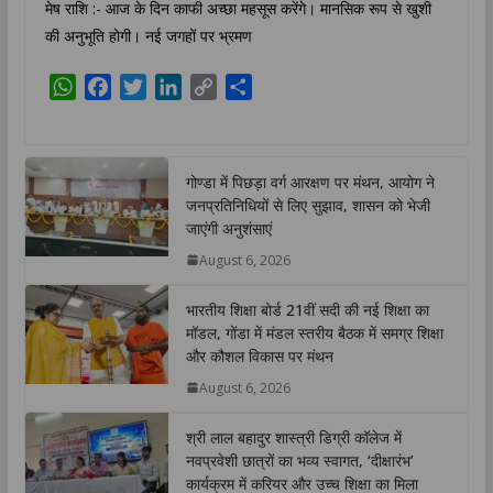
मेष राशि :- आज के दिन काफी अच्छा महसूस करेंगे। मानसिक रूप से खुशी
की अनुभूति होगी। नई जगहों पर भ्रमण
W
F
T
L
C
S
h
a
w
i
o
h
a
c
i
n
p
a
t
e
t
k
y
r
गोण्डा में पिछड़ा वर्ग आरक्षण पर मंथन, आयोग ने
s
b
t
e
L
e
जनप्रतिनिधियों से लिए सुझाव, शासन को भेजी
A
o
e
d
i
जाएंगी अनुशंसाएं
p
o
r
I
n
August 6, 2026
p
k
n
k
भारतीय शिक्षा बोर्ड 21वीं सदी की नई शिक्षा का
मॉडल, गोंडा में मंडल स्तरीय बैठक में समग्र शिक्षा
और कौशल विकास पर मंथन
August 6, 2026
श्री लाल बहादुर शास्त्री डिग्री कॉलेज में
नवप्रवेशी छात्रों का भव्य स्वागत, ‘दीक्षारंभ’
कार्यक्रम में करियर और उच्च शिक्षा का मिला