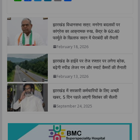
h
a
w
i
o
h
a
c
i
n
p
a
t
e
t
k
y
r
झारखंड विधानसभा सत्र: मनरेगा बदलावों पर
s
b
t
e
L
e
कांग्रेस का आक्रामक रुख, केंद्र के 60:40
A
o
e
d
i
फार्मूले के खिलाफ सदन में घेराबंदी की तैयारी
p
o
r
I
n
February 18, 2026
p
k
n
k
झारखंड के हाईवे पर तेज रफ्तार पर लगेगा ब्रेक,
बढ़ेगी स्पीड लेजर गन और स्मार्ट कैमरों की तैनाती
February 13, 2026
झारखंड में सरकारी कर्मचारियों के लिए अच्छी
खबर, 5 दिन पहले आएगी सितंबर की सैलरी
September 24, 2025