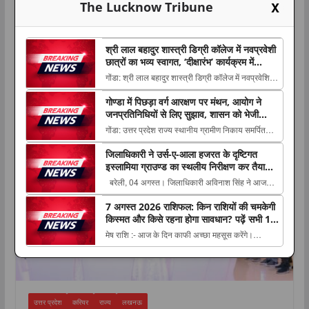
X
The Lucknow Tribune
श्री लाल बहादुर शास्त्री डिग्री कॉलेज में नवप्रवेशी
छात्रों का भव्य स्वागत, ‘दीक्षारंभ’ कार्यक्रम में
करियर और उच्च शिक्षा का मिला मार्गदर्शन
गोंडा: श्री लाल बहादुर शास्त्री डिग्री कॉलेज में नवप्रवेशित
छात्र-छात्राओं के स्वागत एवं मार्गदर्शन के लिए विज्ञान संकाय
गोण्डा में पिछड़ा वर्ग आरक्षण पर मंथन, आयोग ने
का ‘दीक्षारंभ’ The post श्री लाल बहादुर शास्त्री डिग्री
करियर
जनप्रतिनिधियों से लिए सुझाव, शासन को भेजी
कॉलेज में नवप्रवेशी छात्रों का भव्य स्वागत, ‘दीक्षारंभ&...
जाएंगी अनुशंसाएं
गोंडा: उत्तर प्रदेश राज्य स्थानीय ग्रामीण निकाय समर्पित
पिछड़ा वर्ग आयोग की बैठक गुरुवार को जिला पंचायत सभागार
जिलाधिकारी ने उर्स-ए-आला हजरत के दृष्टिगत
में आयोग The post गोण्डा में पिछड़ा वर्ग आरक्षण पर मंथन,
इस्लामिया ग्राउण्ड का स्थलीय निरीक्षण कर तैयारियों
आयोग ने जनप्रतिनिधियों से लिए सुझाव, शासन को भेजी
एवं व्यवस्थाओं का लिया जायजा
बरेली, 04 अगस्त। जिलाधिकारी अविनाश सिंह ने आज
जाएंगी अनुशंसाएं appeared first ...
उर्स-ए-आला हजरत के दृष्टिगत इस्लामिया इण्टर कॉलेज
7 अगस्त 2026 राशिफल: किन राशियों की चमकेगी
ग्राउण्ड का स्थलीय निरीक्षण The post जिलाधिकारी ने
किस्मत और किसे रहना होगा सावधान? पढ़ें सभी 12
उर्स-ए-आला हजरत के दृष्टिगत इस्लामिया ग्राउण्ड का
राशियों का हाल
मेष राशि :- आज के दिन काफी अच्छा महसूस करेंगे।
स्थलीय निरीक्षण कर तैयारियों एवं व्यवस्थाओं का...
मानसिक रूप से खुशी की अनुभूति होगी। नई जगहों पर
भ्रमण The post 7 अगस्त 2026 राशिफल: किन राशियों
की चमकेगी किस्मत और किसे रहना होगा सावधान? पढ़ें सभी
12 राशियों का हाल appeared first on The
उत्तर प्रदेश
करियर
राज्य
लखनऊ
Lucknow Tribun...