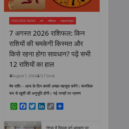
FEATURED NEWS
धर्म
राशिफल
लाइफस्टाइल
7 अगस्त 2026 राशिफल: किन
राशियों की चमकेगी किस्मत और
किसे रहना होगा सावधान? पढ़ें सभी
12 राशियों का हाल
August 7, 2026
TLT Desk
मेष राशि :- आज के दिन काफी अच्छा महसूस करेंगे। मानसिक
रूप से खुशी की अनुभूति होगी। नई जगहों पर भ्रमण
W
F
T
L
C
S
h
a
w
i
o
h
a
c
i
n
p
a
t
e
t
k
y
r
गोण्डा में पिछड़ा वर्ग आरक्षण पर