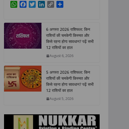
W
F
T
L
C
S
h
a
w
i
o
h
a
c
i
n
p
a
t
e
t
k
y
r
6 अगस्त 2026 राशिफल: किन
s
b
t
e
L
e
राशियों की चमकेगी किस्मत और
A
o
e
d
i
किसे रहना होगा सावधान? पढ़ें सभी
p
o
r
I
n
12 राशियों का हाल
p
k
n
k
August 6, 2026
5 अगस्त 2026 राशिफल: किन
राशियों की चमकेगी किस्मत और
किसे रहना होगा सावधान? पढ़ें सभी
12 राशियों का हाल
August 5, 2026