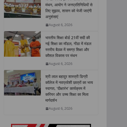
s
b
t
e
L
e
मंथन, आयोग ने जनप्रतिनिधियों से
लिए सुझाव, शासन को भेजी जाएंगी
A
o
e
d
i
अनुशंसाएं
p
o
r
I
n
p
k
n
k
August 6, 2026
भारतीय शिक्षा बोर्ड 21वीं सदी की
नई शिक्षा का मॉडल, गोंडा में मंडल
स्तरीय बैठक में समग्र शिक्षा और
कौशल विकास पर मंथन
August 6, 2026
श्री लाल बहादुर शास्त्री डिग्री
कॉलेज में नवप्रवेशी छात्रों का भव्य
स्वागत, ‘दीक्षारंभ’ कार्यक्रम में
करियर और उच्च शिक्षा का मिला
मार्गदर्शन
August 6, 2026