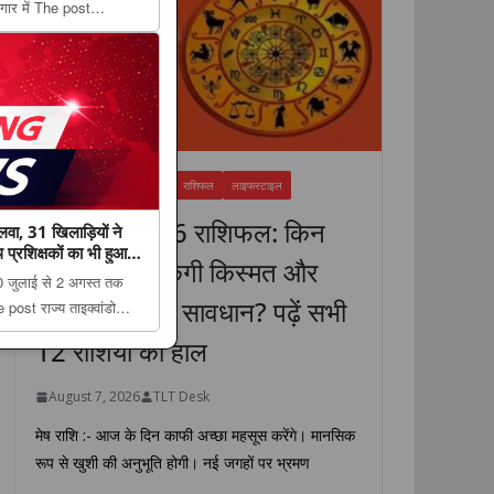
ागार में The post
ैठक, स्वास्थ्य सेवाओं की
fir...
FEATURED NEWS
धर्म
राशिफल
लाइफस्टाइल
7 अगस्त 2026 राशिफल: किन
जलवा, 31 खिलाड़ियों ने
्रशिक्षकों का भी हुआ
राशियों की चमकेगी किस्मत और
 30 जुलाई से 2 अगस्त तक
किसे रहना होगा सावधान? पढ़ें सभी
ost राज्य ताइक्वांडो
ों ने जीते 29 पदक, लखनऊ में
12 राशियों का हाल
 appeared f...
August 7, 2026
TLT Desk
मेष राशि :- आज के दिन काफी अच्छा महसूस करेंगे। मानसिक
रूप से खुशी की अनुभूति होगी। नई जगहों पर भ्रमण