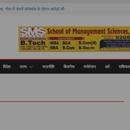
वा, गोंडा में डेयरी कॉन्क्लेव के दौरान करोड़ों की
को बांटे गए स्वीकृति पत्र और डेमो चेक
 राशियों की चमकेगी किस्मत और किसे रहना होगा
ों का हाल
ण पर मंथन, आयोग ने जनप्रतिनिधियों से लिए सुझाव,
ाएं
 की नई शिक्षा का मॉडल, गोंडा में मंडल स्तरीय बैठक में
ास पर मंथन
री कॉलेज में नवप्रवेशी छात्रों का भव्य स्वागत,
र और उच्च शिक्षा का मिला मार्गदर्शन
विदेश
राज्य
राजनीति
बिजनेस
मनोरंजन
धर्म
राशिफ