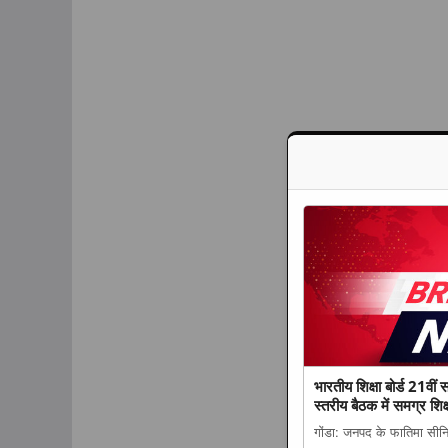
भारतीय शिक्षा बोर्ड 21वीं 
स्तरीय बैठक में समग्र श
गोंडा: जनपद के फातिमा सीनियर