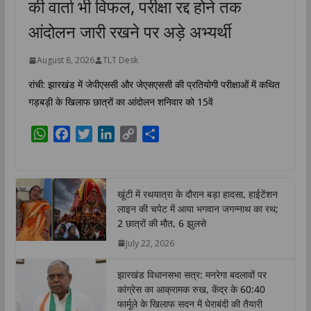
की वार्ता भी विफल, परीक्षा रद्द होने तक
आंदोलन जारी रखने पर अड़े अभ्यर्थी
August 8, 2026
TLT Desk
रांची: झारखंड में जेपीएससी और जेएसएससी की प्रतियोगी परीक्षाओं में कथित
गड़बड़ी के खिलाफ छात्रों का आंदोलन शनिवार को 15वें
W
F
T
L
C
S
h
a
w
i
o
h
a
c
i
n
p
a
t
e
t
k
y
r
खूंटी में रथयात्रा के दौरान बड़ा हादसा, हाईटेंशन
s
b
t
e
L
e
लाइन की चपेट में आया भगवान जगन्नाथ का रथ;
A
o
e
d
i
2 छात्रों की मौत, 6 झुलसे
p
o
r
I
n
July 22, 2026
p
k
n
k
झारखंड विधानसभा सत्र: मनरेगा बदलावों पर
कांग्रेस का आक्रामक रुख, केंद्र के 60:40
फार्मूले के खिलाफ सदन में घेराबंदी की तैयारी