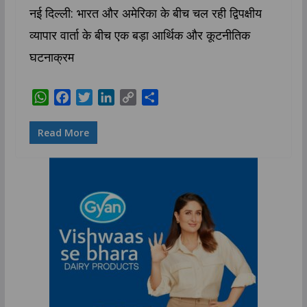
नई दिल्ली: भारत और अमेरिका के बीच चल रही द्विपक्षीय
व्यापार वार्ता के बीच एक बड़ा आर्थिक और कूटनीतिक
घटनाक्रम
W
F
T
L
C
S
h
a
w
i
o
h
a
c
i
n
p
a
Read More
t
e
t
k
y
r
s
b
t
e
L
e
A
o
e
d
i
p
o
r
I
n
p
k
n
k