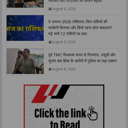
नवाचार और स्टार्टअप को मिलेगा बढ़ावा
p
o
r
I
n
August 9, 2026
p
k
n
k
9 अगस्त 2026 राशिफल: किन राशियों की
चमकेगी किस्मत और किसे रहना होगा सावधान?
पढ़ें सभी 12 राशियों का हाल
August 9, 2026
पूर्व TMC विधायक सनत डे गिरफ्तार, वसूली और
चुनाव बाद हिंसा के आरोपों में पुलिस का बड़ा एक्शन
August 8, 2026