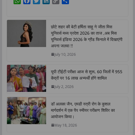
W
F
T
L
C
S
h
a
w
i
o
h
a
c
i
n
p
a
t
e
t
k
y
r
छोटे शहर की बेटी हर्षिता साहू ने जीता मिस
s
b
t
e
L
e
यूनिवर्स मध्य प्रदेश 2026 का ताज ,अब मिस
A
o
e
d
i
यूनिवर्स इंडिया 2026 के ग्रैंड फिनाले में दिखाएंगी
p
o
r
I
n
अपना जलवा !!
p
k
n
k
July 10, 2026
यूपी टीईटी परीक्षा आज से शुरू, 60 जिलों में 955
केंद्रों पर 16 लाख अभ्यर्थी होंगे शामिल
July 2, 2026
डॉ अलका जैन, एमडी स्त्री रोग के कुशल
मार्गदर्शन में एक पैप स्मीयर परीक्षण शिविर का
आयोजन किया।
May 18, 2026