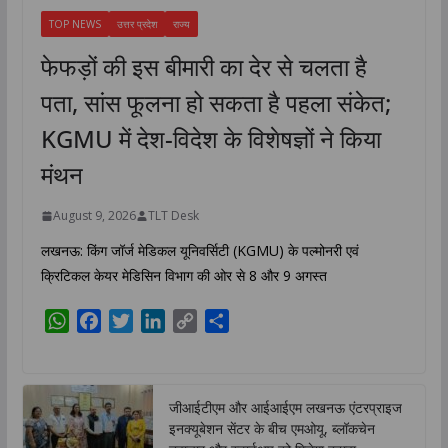
TOP NEWS
उत्तर प्रदेश
राज्य
फेफड़ों की इस बीमारी का देर से चलता है
पता, सांस फूलना हो सकता है पहला संकेत;
KGMU में देश-विदेश के विशेषज्ञों ने किया
मंथन
August 9, 2026
TLT Desk
लखनऊ: किंग जॉर्ज मेडिकल यूनिवर्सिटी (KGMU) के पल्मोनरी एवं
क्रिटिकल केयर मेडिसिन विभाग की ओर से 8 और 9 अगस्त
W
F
T
L
C
S
h
a
w
i
o
h
a
c
i
n
p
a
t
e
t
k
y
r
जीआईटीएम और आईआईएम लखनऊ एंटरप्राइज
s
b
t
e
L
e
इनक्यूबेशन सेंटर के बीच एमओयू, ब्लॉकचेन
A
o
e
d
i