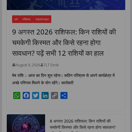
धर्म
राशिफल
लाइफस्टाइल
9 अगस्त 2026 राशिफल: किन राशियों की
चमकेगी किस्मत और किसे रहना होगा
सावधान? पढ़ें सभी 12 राशियों का हाल
August 9, 2026
TLT Desk
मेष राशि :- आज का दिन शुभ रहेगा। कठिन परिश्रम से अपने कार्यक्षेत्र में
अच्छे परिणाम मिलने के योग रहेंगे। कारोबारी
W
F
T
L
C
S
h
a
w
i
o
h
a
c
i
n
p
a
t
e
t
k
y
r
8 अगस्त 2026 राशिफल: किन राशियों की
s
b
t
e
L
e
चमकेगी किस्मत और किसे रहना होगा सावधान?
A
o
e
d
i