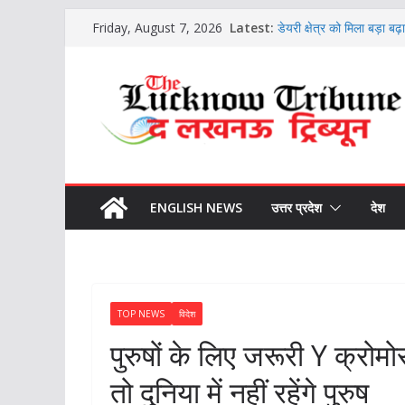
Skip
श्री लाल बहादुर शास्त्री डिग्
Latest:
Friday, August 7, 2026
‘दीक्षारंभ’ कार्यक्रम में करिय
to
डेयरी क्षेत्र को मिला बड़ा बढ़ा
content
योजनाओं का लाभ, पशुपालकों 
7 अगस्त 2026 राशिफल: किन
सावधान? पढ़ें सभी 12 राशिय
गोण्डा में पिछड़ा वर्ग आरक्ष
शासन को भेजी जाएंगी अनुशंस
भारतीय शिक्षा बोर्ड 21वीं सदी
समग्र शिक्षा और कौशल विक
ENGLISH NEWS
उत्तर प्रदेश
देश
TOP NEWS
विदेश
पुरुषों के लिए जरूरी Y क्रोम
तो दुनिया में नहीं रहेंगे पुरुष