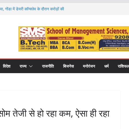
री कॉलेज में नवप्रवेशी छात्रों का भव्य स्वागत,
र और उच्च शिक्षा का मिला मार्गदर्शन
वा, गोंडा में डेयरी कॉन्क्लेव के दौरान करोड़ों की
को बांटे गए स्वीकृति पत्र और डेमो चेक
 राशियों की चमकेगी किस्मत और किसे रहना होगा
ों का हाल
ण पर मंथन, आयोग ने जनप्रतिनिधियों से लिए सुझाव,
ाएं
 की नई शिक्षा का मॉडल, गोंडा में मंडल स्तरीय बैठक में
ास पर मंथन
विदेश
राज्य
राजनीति
बिजनेस
मनोरंजन
धर्म
राशिफ
ोसोम तेजी से हो रहा कम, ऐसा ही रहा