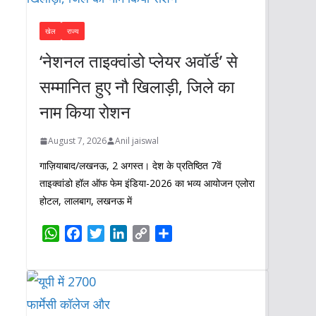
खेल
राज्य
‘नेशनल ताइक्वांडो प्लेयर अवॉर्ड’ से
सम्मानित हुए नौ खिलाड़ी, जिले का
नाम किया रोशन
August 7, 2026
Anil jaiswal
गाज़ियाबाद/लखनऊ, 2 अगस्त। देश के प्रतिष्ठित 7वें
ताइक्वांडो हॉल ऑफ फेम इंडिया-2026 का भव्य आयोजन एलोरा
होटल, लालबाग, लखनऊ में
W
F
T
L
C
S
h
a
w
i
o
h
a
c
i
n
p
a
t
e
t
k
y
r
s
b
t
e
L
e