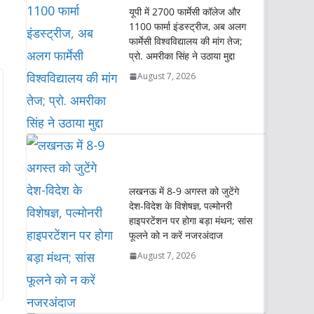
A
o
e
d
i
यूपी में 2700 फार्मेसी कॉलेज और
p
o
r
I
n
1100 फार्मा इंडस्ट्रीज, अब अलग
p
k
n
k
फार्मेसी विश्वविद्यालय की मांग तेज;
प्रो. अमरीका सिंह ने उठाया मुद्दा
August 7, 2026
लखनऊ में 8-9 अगस्त को जुटेंगे
देश-विदेश के विशेषज्ञ, पल्मोनरी
हाइपरटेंशन पर होगा बड़ा मंथन; सांस
फूलने को न करें नजरअंदाज
August 7, 2026