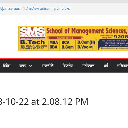
 महिला छात्रावास में पौधारोपण अभियान, हरित परिसर
ा संकल्प
र्ड’ से सम्मानित हुए नौ खिलाड़ी, जिले का नाम किया
ज और 1100 फार्मा इंडस्ट्रीज, अब अलग फार्मेसी
ो. अमरीका सिंह ने उठाया मुद्दा
गे देश-विदेश के विशेषज्ञ, पल्मोनरी हाइपरटेंशन पर
 को न करें नजरअंदाज
रोह 29 अगस्त को, रक्षा मंत्री राजनाथ सिंह देंगे
्वर्ण पदक
विदेश
राज्य
राजनीति
बिजनेस
मनोरंजन
धर्म
राशिफ
-10-22 at 2.08.12 PM