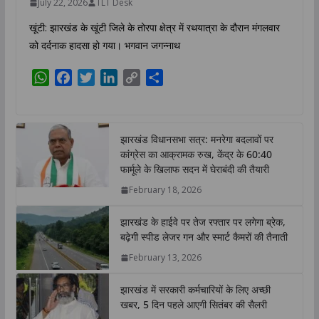
July 22, 2026
TLT Desk
खूंटी: झारखंड के खूंटी जिले के तोरपा क्षेत्र में रथयात्रा के दौरान मंगलवार
को दर्दनाक हादसा हो गया। भगवान जगन्नाथ
W
F
T
L
C
S
h
a
w
i
o
h
a
c
i
n
p
a
t
e
t
k
y
r
झारखंड विधानसभा सत्र: मनरेगा बदलावों पर
s
b
t
e
L
e
कांग्रेस का आक्रामक रुख, केंद्र के 60:40
A
o
e
d
i
फार्मूले के खिलाफ सदन में घेराबंदी की तैयारी
p
o
r
I
n
February 18, 2026
p
k
n
k
झारखंड के हाईवे पर तेज रफ्तार पर लगेगा ब्रेक,
बढ़ेगी स्पीड लेजर गन और स्मार्ट कैमरों की तैनाती
February 13, 2026
झारखंड में सरकारी कर्मचारियों के लिए अच्छी
खबर, 5 दिन पहले आएगी सितंबर की सैलरी