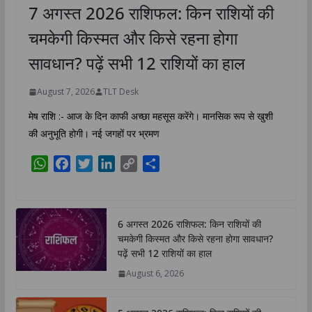
7 अगस्त 2026 राशिफल: किन राशियों की
चमकेगी किस्मत और किसे रहना होगा
सावधान? पढ़ें सभी 12 राशियों का हाल
August 7, 2026
TLT Desk
मेष राशि :- आज के दिन काफी अच्छा महसूस करेंगे। मानसिक रूप से खुशी
की अनुभूति होगी। नई जगहों पर भ्रमण
W
F
T
L
C
S
h
a
w
i
o
h
a
c
i
n
p
a
t
e
t
k
y
r
6 अगस्त 2026 राशिफल: किन राशियों की
s
b
t
e
L
e
चमकेगी किस्मत और किसे रहना होगा सावधान?
A
o
e
d
i
पढ़ें सभी 12 राशियों का हाल
p
o
r
I
n
August 6, 2026
p
k
n
k