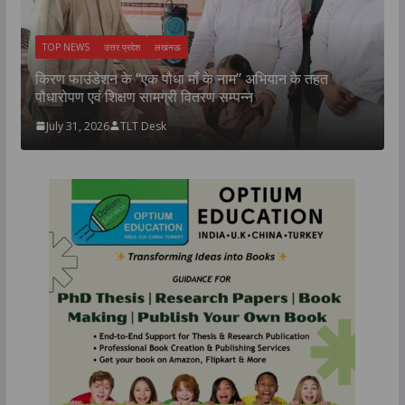
TOP NEWS
उत्तर प्रदेश
लखनऊ
न
उ
किरण फाउंडेशन के “एक पौधा माँ के नाम” अभियान के तहत
म
पौधारोपण एवं शिक्षण सामग्री वितरण सम्पन्न
July 31, 2026
TLT Desk