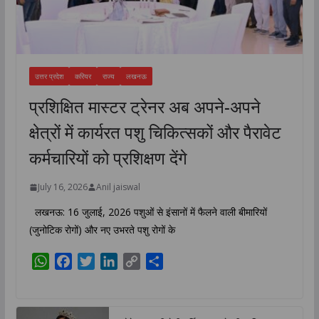
उत्तर प्रदेश
करियर
राज्य
लखनऊ
प्रशिक्षित मास्टर ट्रेनर अब अपने-अपने
क्षेत्रों में कार्यरत पशु चिकित्सकों और पैरावेट
कर्मचारियों को प्रशिक्षण देंगे
July 16, 2026
Anil jaiswal
लखनऊ: 16 जुलाई, 2026 पशुओं से इंसानों में फैलने वाली बीमारियों
(जुनोटिक रोगों) और नए उभरते पशु रोगों के
W
F
T
L
C
S
h
a
w
i
o
h
a
c
i
n
p
a
t
e
t
k
y
r