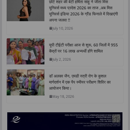
छोटे शहर की बेटी हर्षिता साहू ने जीता मिस
s
b
t
e
L
e
यूनिवर्स मध्य प्रदेश 2026 का ताज ,अब मिस
A
o
e
d
i
यूनिवर्स इंडिया 2026 के ग्रैंड फिनाले में दिखाएंगी
p
o
r
I
n
अपना जलवा !!
p
k
n
k
July 10, 2026
यूपी टीईटी परीक्षा आज से शुरू, 60 जिलों में 955
केंद्रों पर 16 लाख अभ्यर्थी होंगे शामिल
July 2, 2026
डॉ अलका जैन, एमडी स्त्री रोग के कुशल
मार्गदर्शन में एक पैप स्मीयर परीक्षण शिविर का
आयोजन किया।
May 18, 2026