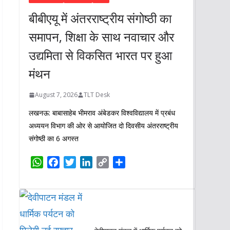
बीबीएयू में अंतरराष्ट्रीय संगोष्ठी का
समापन, शिक्षा के साथ नवाचार और
उद्यमिता से विकसित भारत पर हुआ
मंथन
August 7, 2026
TLT Desk
लखनऊ: बाबासाहेब भीमराव अंबेडकर विश्वविद्यालय में प्रबंध
अध्ययन विभाग की ओर से आयोजित दो दिवसीय अंतरराष्ट्रीय
संगोष्ठी का 6 अगस्त
W
F
T
L
C
S
h
a
w
i
o
h
a
c
i
n
p
a
t
e
t
k
y
r
s
b
t
e
L
e
A
o
e
d
i