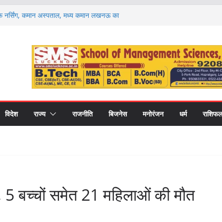
 नर्सिंग, कमान अस्पताल, मध्य कमान लखनऊ का
योजित किया गया।
गोष्ठी का समापन, शिक्षा के साथ नवाचार और उद्यमिता से
र्यटन को मिलेगी नई रफ्तार, 18.35 करोड़ की 16
 धाम समेत कई स्थल होंगे विकसित
कॉलेज में बीएड के नवप्रवेशित छात्र-छात्राओं का
क्षकों को दिलाई जिम्मेदारी का अहसास
 वार्ता करते हुए उपमुख्यमंत्री श्री केशव प्रसाद मौर्य
विदेश
राज्य
राजनीति
बिजनेस
मनोरंजन
धर्म
राशिफ
ी, 5 बच्चों समेत 21 महिलाओं की मौत