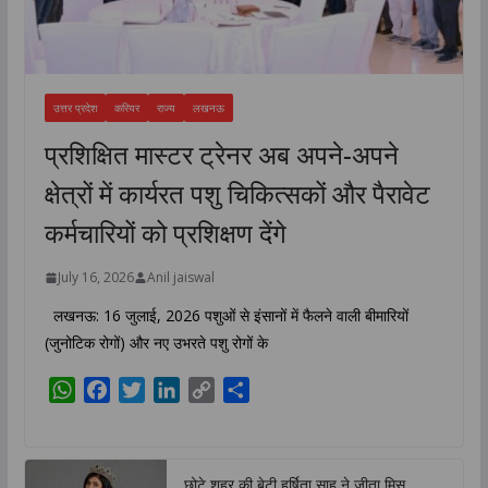
उत्तर प्रदेश
करियर
राज्य
लखनऊ
प्रशिक्षित मास्टर ट्रेनर अब अपने-अपने
क्षेत्रों में कार्यरत पशु चिकित्सकों और पैरावेट
कर्मचारियों को प्रशिक्षण देंगे
July 16, 2026
Anil jaiswal
लखनऊ: 16 जुलाई, 2026 पशुओं से इंसानों में फैलने वाली बीमारियों
(जुनोटिक रोगों) और नए उभरते पशु रोगों के
W
F
T
L
C
S
h
a
w
i
o
h
a
c
i
n
p
a
t
e
t
k
y
r
छोटे शहर की बेटी हर्षिता साहू ने जीता मिस