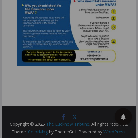
Copyright © 2026
The Lucknow Tribune
. All rights reserved.
Theme:
ColorMag
by ThemeGrill. Powered by
WordPress
.