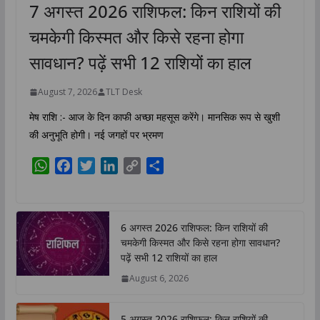
7 अगस्त 2026 राशिफल: किन राशियों की
चमकेगी किस्मत और किसे रहना होगा
सावधान? पढ़ें सभी 12 राशियों का हाल
August 7, 2026
TLT Desk
मेष राशि :- आज के दिन काफी अच्छा महसूस करेंगे। मानसिक रूप से खुशी
की अनुभूति होगी। नई जगहों पर भ्रमण
W
F
T
L
C
S
h
a
w
i
o
h
a
c
i
n
p
a
t
e
t
k
y
r
6 अगस्त 2026 राशिफल: किन राशियों की
s
b
t
e
L
e
चमकेगी किस्मत और किसे रहना होगा सावधान?
A
o
e
d
i
पढ़ें सभी 12 राशियों का हाल
p
o
r
I
n
August 6, 2026
p
k
n
k
5 अगस्त 2026 राशिफल: किन राशियों की