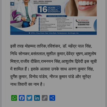
इसी तरह मोहम्मद तारिक,रविशंकर, डॉ. महेंद्र पाल सिंह,
निधि सोनकर,बसंतलाल,सुशील कुमार,देवेंद्र भूषण,आशुतोष
मिश्रा,राजीव दीक्षित,रामनयन सिंह,आशुतोष द्विवेदी इस सूची
में शामिल हैं। इसके अलावा उनके साथ अरुण कुमार सिंह,
दुर्गेश कुमार, विनोद पांडेय, नीरज कुमार पांडे और सुरेंद्र
नाथ तिवारी का नाम है।
W
F
T
L
C
S
h
a
w
i
o
h