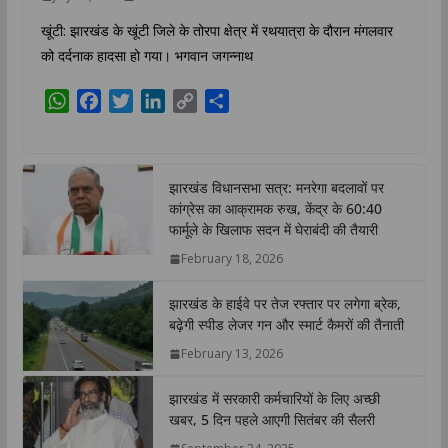
खूंटी: झारखंड के खूंटी जिले के तोरपा क्षेत्र में रथयात्रा के दौरान मंगलवार
को दर्दनाक हादसा हो गया। भगवान जगन्नाथ
W
F
T
L
C
S
h
a
w
i
o
h
a
c
i
n
p
a
t
e
t
k
y
r
झारखंड विधानसभा सत्र: मनरेगा बदलावों पर
s
b
t
e
L
e
कांग्रेस का आक्रामक रुख, केंद्र के 60:40
A
o
e
d
i
फार्मूले के खिलाफ सदन में घेराबंदी की तैयारी
p
o
r
I
n
February 18, 2026
p
k
n
k
झारखंड के हाईवे पर तेज रफ्तार पर लगेगा ब्रेक,
बढ़ेगी स्पीड लेजर गन और स्मार्ट कैमरों की तैनाती
February 13, 2026
झारखंड में सरकारी कर्मचारियों के लिए अच्छी
खबर, 5 दिन पहले आएगी सितंबर की सैलरी