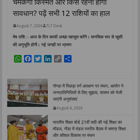
चमकेगी किस्मत और किसे रहना होगा
सावधान? पढ़ें सभी 12 राशियों का हाल
August 7, 2026
TLT Desk
मेष राशि :- आज के दिन काफी अच्छा महसूस करेंगे। मानसिक रूप से खुशी
की अनुभूति होगी। नई जगहों पर भ्रमण
W
F
T
L
C
S
h
a
w
i
o
h
a
c
i
n
p
a
t
e
t
k
y
r
गोण्डा में पिछड़ा वर्ग आरक्षण पर मंथन, आयोग ने
s
b
t
e
L
e
जनप्रतिनिधियों से लिए सुझाव, शासन को भेजी
A
o
e
d
i
जाएंगी अनुशंसाएं
p
o
r
I
n
August 6, 2026
p
k
n
k
भारतीय शिक्षा बोर्ड 21वीं सदी की नई शिक्षा का
मॉडल, गोंडा में मंडल स्तरीय बैठक में समग्र शिक्षा
और कौशल विकास पर मंथन