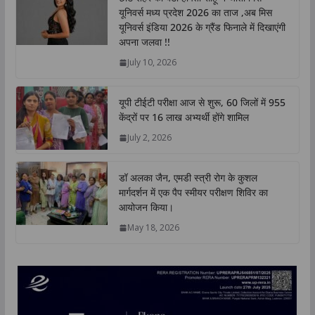
s
b
t
e
L
e
यूनिवर्स मध्य प्रदेश 2026 का ताज ,अब मिस
A
o
e
d
i
यूनिवर्स इंडिया 2026 के ग्रैंड फिनाले में दिखाएंगी
p
o
r
I
n
अपना जलवा !!
p
k
n
k
July 10, 2026
यूपी टीईटी परीक्षा आज से शुरू, 60 जिलों में 955
केंद्रों पर 16 लाख अभ्यर्थी होंगे शामिल
July 2, 2026
डॉ अलका जैन, एमडी स्त्री रोग के कुशल
मार्गदर्शन में एक पैप स्मीयर परीक्षण शिविर का
आयोजन किया।
May 18, 2026