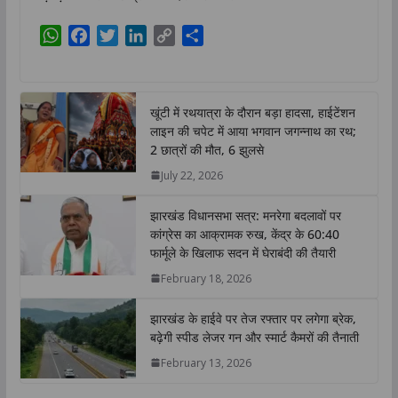
W
F
T
L
C
S
h
a
w
i
o
h
a
c
i
n
p
a
t
e
t
k
y
r
खूंटी में रथयात्रा के दौरान बड़ा हादसा, हाईटेंशन
s
b
t
e
L
e
लाइन की चपेट में आया भगवान जगन्नाथ का रथ;
A
o
e
d
i
2 छात्रों की मौत, 6 झुलसे
p
o
r
I
n
July 22, 2026
p
k
n
k
झारखंड विधानसभा सत्र: मनरेगा बदलावों पर
कांग्रेस का आक्रामक रुख, केंद्र के 60:40
फार्मूले के खिलाफ सदन में घेराबंदी की तैयारी
February 18, 2026
झारखंड के हाईवे पर तेज रफ्तार पर लगेगा ब्रेक,
बढ़ेगी स्पीड लेजर गन और स्मार्ट कैमरों की तैनाती
February 13, 2026