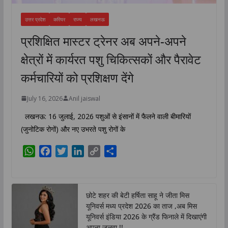
उत्तर प्रदेश
करियर
राज्य
लखनऊ
प्रशिक्षित मास्टर ट्रेनर अब अपने-अपने
क्षेत्रों में कार्यरत पशु चिकित्सकों और पैरावेट
कर्मचारियों को प्रशिक्षण देंगे
July 16, 2026
Anil jaiswal
लखनऊ: 16 जुलाई, 2026 पशुओं से इंसानों में फैलने वाली बीमारियों
(जुनोटिक रोगों) और नए उभरते पशु रोगों के
W
F
T
L
C
S
h
a
w
i
o
h
a
c
i
n
p
a
t
e
t
k
y
r
छोटे शहर की बेटी हर्षिता साहू ने जीता मिस
s
b
t
e
L
e
यूनिवर्स मध्य प्रदेश 2026 का ताज ,अब मिस
A
o
e
d
i
यूनिवर्स इंडिया 2026 के ग्रैंड फिनाले में दिखाएंगी
p
o
r
I
n
अपना जलवा !!