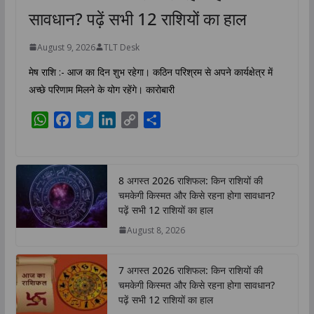
सावधान? पढ़ें सभी 12 राशियों का हाल
August 9, 2026
TLT Desk
मेष राशि :- आज का दिन शुभ रहेगा। कठिन परिश्रम से अपने कार्यक्षेत्र में
अच्छे परिणाम मिलने के योग रहेंगे। कारोबारी
W
F
T
L
C
S
h
a
w
i
o
h
a
c
i
n
p
a
t
e
t
k
y
r
8 अगस्त 2026 राशिफल: किन राशियों की
s
b
t
e
L
e
चमकेगी किस्मत और किसे रहना होगा सावधान?
A
o
e
d
i
पढ़ें सभी 12 राशियों का हाल
p
o
r
I
n
August 8, 2026
p
k
n
k
7 अगस्त 2026 राशिफल: किन राशियों की
चमकेगी किस्मत और किसे रहना होगा सावधान?
पढ़ें सभी 12 राशियों का हाल