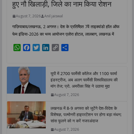
हुए नौ खिलाड़ी, जिले का नाम किया रोशन
August 7, 2026
Anil jaiswal
गाज़ियाबाद/लखनऊ, 2 अगस्त। देश के प्रतिष्ठित 7वें ताइक्वांडो हॉल ऑफ
फेम इंडिया-2026 का भव्य आयोजन एलोरा होटल, लालबाग, लखनऊ में
W
F
T
L
C
S
h
a
w
i
o
h
a
c
i
n
p
a
t
e
t
k
y
r
यूपी में 2700 फार्मेसी कॉलेज और 1100 फार्मा
s
b
t
e
L
e
इंडस्ट्रीज, अब अलग फार्मेसी विश्वविद्यालय की
A
o
e
d
i
मांग तेज; प्रो. अमरीका सिंह ने उठाया मुद्दा
p
o
r
I
n
August 7, 2026
p
k
n
k
लखनऊ में 8-9 अगस्त को जुटेंगे देश-विदेश के
विशेषज्ञ, पल्मोनरी हाइपरटेंशन पर होगा बड़ा मंथन;
सांस फूलने को न करें नजरअंदाज
August 7, 2026