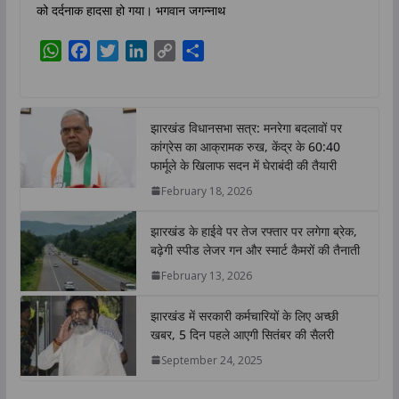
को दर्दनाक हादसा हो गया। भगवान जगन्नाथ
W
F
T
L
C
S
h
a
w
i
o
h
a
c
i
n
p
a
t
e
t
k
y
r
झारखंड विधानसभा सत्र: मनरेगा बदलावों पर
s
b
t
e
L
e
कांग्रेस का आक्रामक रुख, केंद्र के 60:40
A
o
e
d
i
फार्मूले के खिलाफ सदन में घेराबंदी की तैयारी
p
o
r
I
n
February 18, 2026
p
k
n
k
झारखंड के हाईवे पर तेज रफ्तार पर लगेगा ब्रेक,
बढ़ेगी स्पीड लेजर गन और स्मार्ट कैमरों की तैनाती
February 13, 2026
झारखंड में सरकारी कर्मचारियों के लिए अच्छी
खबर, 5 दिन पहले आएगी सितंबर की सैलरी
September 24, 2025