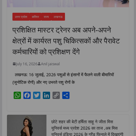
उत्तर प्रदेश
करियर
राज्य
लखनऊ
प्रशिक्षित मास्टर ट्रेनर अब अपने-अपने
क्षेत्रों में कार्यरत पशु चिकित्सकों और पैरावेट
कर्मचारियों को प्रशिक्षण देंगे
July 16, 2026
Anil jaiswal
लखनऊ: 16 जुलाई, 2026 पशुओं से इंसानों में फैलने वाली बीमारियों
(जुनोटिक रोगों) और नए उभरते पशु रोगों के
W
F
T
L
C
S
h
a
w
i
o
h
a
c
i
n
p
a
t
e
t
k
y
r
छोटे शहर की बेटी हर्षिता साहू ने जीता मिस
s
b
t
e
L
e
यूनिवर्स मध्य प्रदेश 2026 का ताज ,अब मिस
A
o
e
d
i
यूनिवर्स इंडिया 2026 के ग्रैंड फिनाले में दिखाएंगी