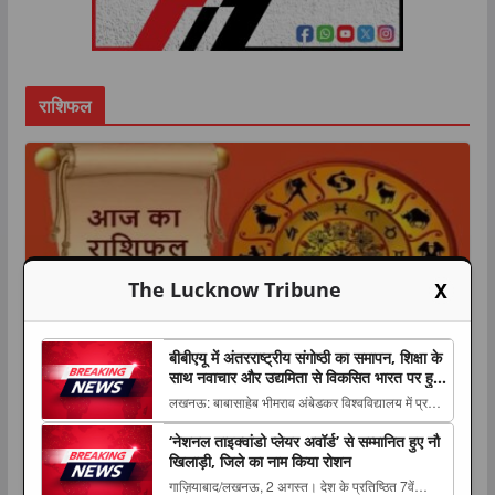
राशिफल
X
The Lucknow Tribune
बीबीएयू में अंतरराष्ट्रीय संगोष्ठी का समापन, शिक्षा के
साथ नवाचार और उद्यमिता से विकसित भारत पर हुआ
मंथन
लखनऊ: बाबासाहेब भीमराव अंबेडकर विश्वविद्यालय में प्रबंध
FEATURED NEWS
धर्म
राशिफल
लाइफस्टाइल
अध्ययन विभाग की ओर से आयोजित दो दिवसीय
‘नेशनल ताइक्वांडो प्लेयर अवॉर्ड’ से सम्मानित हुए नौ
अंतरराष्ट्रीय संगोष्ठी का 6 अगस्त The post बीबीएयू में
7 अगस्त 2026 राशिफल: किन राशियों की
खिलाड़ी, जिले का नाम किया रोशन
अंतरराष्ट्रीय संगोष्ठी का समापन, शिक्षा के साथ नवाचार और
गाज़ियाबाद/लखनऊ, 2 अगस्त। देश के प्रतिष्ठित 7वें
उद्यमिता से विकसित भारत पर हुआ मंथन appeare...