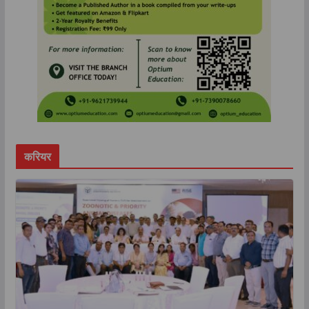
करियर