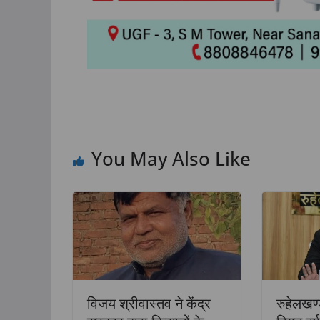
TOP NEWS
उत्तर प्रदेश
राज्य
लखनऊ
लखनऊ: यूपी फार्मेसी कॉल
फार्मा इंडस्ट्रीज वेलफेयर
You May Also Like
एसोसिएशन की आम सभा स
PCI अध्यक्ष डॉ. मंतु पटेल
वर्चुअल संबोधन में दिए 
July 30, 2026
TLT Desk
विजय श्रीवास्तव ने केंद्र
रुहेलखण्