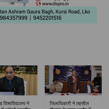
TOP NEWS
उत्तर प्रदेश
लखनऊ
किरण फाउंडेशन के “एक पौधा माँ के
नाम” अभियान के तहत पौधारोपण
एवं शिक्षण सामग्री वितरण सम्पन्न
ेज एवं
July 31, 2026
TLT Desk
ंपन्न,
 ने
अहम सुझाव
ड विश्वविद्यालय ने
जिलाधिकारी ने तहसील