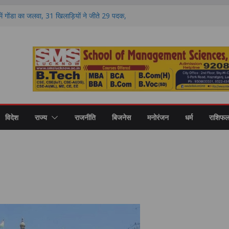
वा, गोंडा में डेयरी कॉन्क्लेव के दौरान करोड़ों की
को बांटे गए स्वीकृति पत्र और डेमो चेक
ा में गोंडा का जलवा, 31 खिलाड़ियों ने जीते 29 पदक,
िक्षकों का भी हुआ सम्मान
ण पर मंथन, आयोग ने जनप्रतिनिधियों से लिए सुझाव,
ाएं
 की नई शिक्षा का मॉडल, गोंडा में मंडल स्तरीय बैठक में
ास पर मंथन
री कॉलेज में नवप्रवेशी छात्रों का भव्य स्वागत,
र और उच्च शिक्षा का मिला मार्गदर्शन
विदेश
राज्य
राजनीति
बिजनेस
मनोरंजन
धर्म
राशिफ