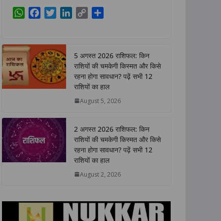
W
F
T
L
C
S
h
a
w
i
o
h
a
c
i
n
p
a
t
e
t
k
y
r
5 अगस्त 2026 राशिफल: किन
s
b
t
e
L
e
राशियों की चमकेगी किस्मत और किसे
A
o
e
d
i
रहना होगा सावधान? पढ़ें सभी 12
p
o
r
I
n
राशियों का हाल
p
k
n
k
August 5, 2026
2 अगस्त 2026 राशिफल: किन
राशियों की चमकेगी किस्मत और किसे
रहना होगा सावधान? पढ़ें सभी 12
राशियों का हाल
August 2, 2026