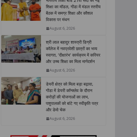
भारतीय शिक्षा बोर्ड 21वीं सदी की नई
s
b
t
e
L
e
शिक्षा का मॉडल, गोंडा में मंडल स्तरीय
बैठक में समग्र शिक्षा और कौशल
A
o
e
d
i
विकास पर मंथन
p
o
r
I
n
p
k
n
k
August 6, 2026
श्री लाल बहादुर शास्त्री डिग्री
कॉलेज में नवप्रवेशी छात्रों का भव्य
स्वागत, ‘दीक्षारंभ’ कार्यक्रम में करियर
और उच्च शिक्षा का मिला मार्गदर्शन
August 6, 2026
डेयरी क्षेत्र को मिला बड़ा बढ़ावा,
गोंडा में डेयरी कॉन्क्लेव के दौरान
करोड़ों की योजनाओं का लाभ,
पशुपालकों को बांटे गए स्वीकृति पत्र
और डेमो चेक
August 6, 2026