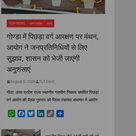
TOP NEWS
उत्तर प्रदेश
राज्य
गोण्डा में पिछड़ा वर्ग आरक्षण पर मंथन,
आयोग ने जनप्रतिनिधियों से लिए
सुझाव, शासन को भेजी जाएंगी
अनुशंसाएं
August 6, 2026
TLT Desk
गोंडा: उत्तर प्रदेश राज्य स्थानीय ग्रामीण निकाय समर्पित पिछड़ा
वर्ग आयोग की बैठक गुरुवार को जिला पंचायत सभागार में आयोग
W
F
T
L
C
S
h
a
w
i
o
h
a
c
i
n
p
a
t
e
t
k
y
r