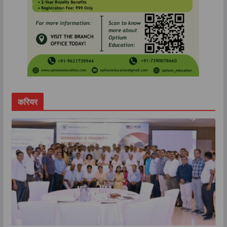
करियर