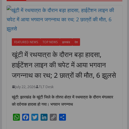
FEATURED NEWS
TOP NEWS
झारखंड
देश
खूंटी में रथयात्रा के दौरान बड़ा हादसा,
हाईटेंशन लाइन की चपेट में आया भगवान
जगन्नाथ का रथ; 2 छात्रों की मौत, 6 झुलसे
July 22, 2026
TLT Desk
खूंटी: झारखंड के खूंटी जिले के तोरपा क्षेत्र में रथयात्रा के दौरान मंगलवार
को दर्दनाक हादसा हो गया। भगवान जगन्नाथ
W
F
T
L
C
S
h
a
w
i
o
h