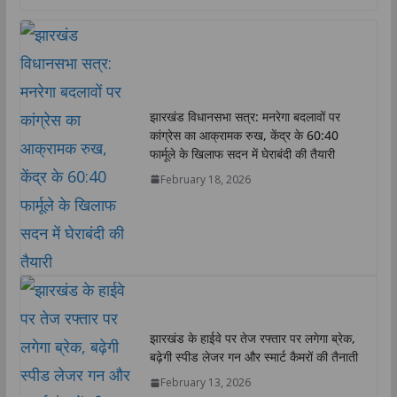
a
c
i
n
p
a
t
e
t
k
y
r
s
b
t
e
L
e
A
o
e
d
i
p
o
r
I
n
p
k
n
k
झारखंड विधानसभा सत्र: मनरेगा बदलावों पर
कांग्रेस का आक्रामक रुख, केंद्र के 60:40
फार्मूले के खिलाफ सदन में घेराबंदी की तैयारी
February 18, 2026
झारखंड के हाईवे पर तेज रफ्तार पर लगेगा ब्रेक,
बढ़ेगी स्पीड लेजर गन और स्मार्ट कैमरों की तैनाती
February 13, 2026