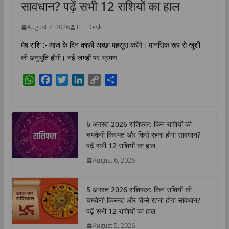
सावधान? पढ़ें सभी 12 राशियों का हाल
August 7, 2026
TLT Desk
मेष राशि :- आज के दिन काफी अच्छा महसूस करेंगे। मानसिक रूप से खुशी
की अनुभूति होगी। नई जगहों पर भ्रमण
W
F
T
L
C
S
h
a
w
i
o
h
a
c
i
n
p
a
t
e
t
k
y
r
6 अगस्त 2026 राशिफल: किन राशियों की
s
b
t
e
L
e
चमकेगी किस्मत और किसे रहना होगा सावधान?
A
o
e
d
i
पढ़ें सभी 12 राशियों का हाल
p
o
r
I
n
August 6, 2026
p
k
n
k
5 अगस्त 2026 राशिफल: किन राशियों की
चमकेगी किस्मत और किसे रहना होगा सावधान?
पढ़ें सभी 12 राशियों का हाल
August 5, 2026