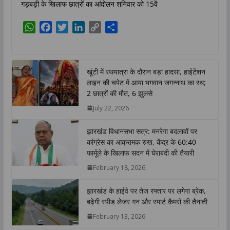
गड़बड़ी के खिलाफ छात्रों का आंदोलन शनिवार को 15वें
W
F
T
L
C
S
h
a
w
i
o
h
a
c
i
n
p
a
t
e
t
k
y
r
खूंटी में रथयात्रा के दौरान बड़ा हादसा, हाईटेंशन
s
b
t
e
L
e
लाइन की चपेट में आया भगवान जगन्नाथ का रथ;
A
o
e
d
i
2 छात्रों की मौत, 6 झुलसे
p
o
r
I
n
July 22, 2026
p
k
n
k
झारखंड विधानसभा सत्र: मनरेगा बदलावों पर
कांग्रेस का आक्रामक रुख, केंद्र के 60:40
फार्मूले के खिलाफ सदन में घेराबंदी की तैयारी
February 18, 2026
झारखंड के हाईवे पर तेज रफ्तार पर लगेगा ब्रेक,
बढ़ेगी स्पीड लेजर गन और स्मार्ट कैमरों की तैनाती
February 13, 2026