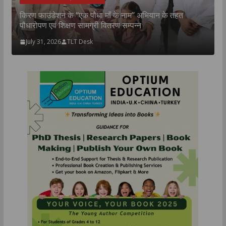
न
उ
किरण फाउंडेशन के “एक पौधा माँ के नाम” अभियान के तहत
म
पौधारोपण एवं शिक्षण सामग्री वितरण सम्पन्न
July 31, 2026
TLT Desk