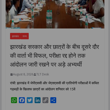
झारखंड
राज्य
झारखंड सरकार और छात्रों के बीच दूसरे दौर
की वार्ता भी विफल, परीक्षा रद्द होने तक
आंदोलन जारी रखने पर अड़े अभ्यर्थी
August 8, 2026
TLT Desk
रांची: झारखंड में जेपीएससी और जेएसएससी की प्रतियोगी परीक्षाओं में कथित
गड़बड़ी के खिलाफ छात्रों का आंदोलन शनिवार को 15वें
W
F
T
L
C
S
h
a
w
i
o
h