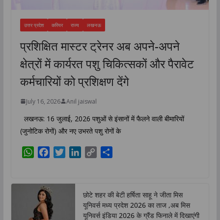
उत्तर प्रदेश
करियर
राज्य
लखनऊ
प्रशिक्षित मास्टर ट्रेनर अब अपने-अपने
क्षेत्रों में कार्यरत पशु चिकित्सकों और पैरावेट
कर्मचारियों को प्रशिक्षण देंगे
July 16, 2026
Anil jaiswal
लखनऊ: 16 जुलाई, 2026 पशुओं से इंसानों में फैलने वाली बीमारियों
(जुनोटिक रोगों) और नए उभरते पशु रोगों के
W
F
T
L
C
S
h
a
w
i
o
h
a
c
i
n
p
a
t
e
t
k
y
r
छोटे शहर की बेटी हर्षिता साहू ने जीता मिस
s
b
t
e
L
e
यूनिवर्स मध्य प्रदेश 2026 का ताज ,अब मिस
A
o
e
d
i
यूनिवर्स इंडिया 2026 के ग्रैंड फिनाले में दिखाएंगी