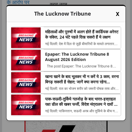
करारा जवाब
X
The Lucknow Tribune
August 8, 2026
महिलाओं और पुरुषों में अलग होते हैं कार्डियक अरेस्ट
के संकेत, 24 घंटे पहले दिख सकते हैं ये लक्षण
नई दिल्ली: देश में दिल से जुड़ी बीमारियों के मामले लगातार
सामने आ रहे हैं। कार्डियक अरेस्ट और हार्ट अटैक The
Epaper: The Lucknow Tribune 8
post महिलाओं और पुरुषों में अलग होते हैं कार्डियक अरेस्ट
August 2026 Edition
के संकेत, 24 घंटे पहले दिख सकते हैं ये लक्षण appeared
The post Epaper: The Lucknow Tribune 8
first on The Lucknow Tribune. ...
August 2026 Edition appeared first on The
खाना खाने के बाद भूलकर भी न करें ये 3 काम, वरना
Lucknow Tribune. ...
बिगड़ सकती है सेहत; जानें क्या करना रहेगा
फायदेमंद
नई दिल्ली: रात का भोजन शरीर को जरूरी पोषक तत्व और
ऊर्जा देने में अहम भूमिका निभाता है, लेकिन खाना The post
पाक-सऊदी-तुर्किये गठजोड़ के बाद भारत-इस्राइल
खाना खाने के बाद भूलकर भी न करें ये 3 काम, वरना बिगड़
रक्षा डील की खबर फर्जी, विदेश मंत्रालय ने दावों को
सकती है सेहत; जानें क्या करना रहेगा फायदेमंद appeared
बताया ‘फेक न्यूज’
नई दिल्ली: पाकिस्तान, सऊदी अरब और तुर्किये के बीच नए
first on The Lucknow Tribune. ...
सुरक्षा ढांचे की खबरों के बीच भारत और इस्राइल के The
post पाक-सऊदी-तुर्किये गठजोड़ के बाद भारत-इस्राइल रक्षा
डील की खबर फर्जी, विदेश मंत्रालय ने दावों को बताया ‘फेक