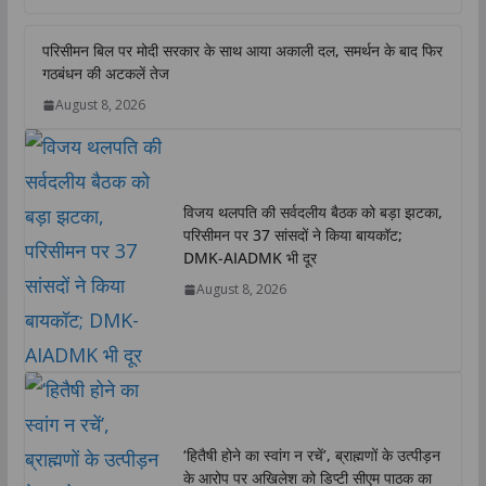
a
c
i
n
p
a
t
e
t
k
y
r
परिसीमन बिल पर मोदी सरकार के साथ आया अकाली दल, समर्थन के बाद फिर
s
b
t
e
L
e
गठबंधन की अटकलें तेज
A
o
e
d
i
August 8, 2026
p
o
r
I
n
p
k
n
k
विजय थलपति की सर्वदलीय बैठक को बड़ा झटका,
परिसीमन पर 37 सांसदों ने किया बायकॉट;
DMK-AIADMK भी दूर
August 8, 2026
‘हितैषी होने का स्वांग न रचें’, ब्राह्मणों के उत्पीड़न
के आरोप पर अखिलेश को डिप्टी सीएम पाठक का