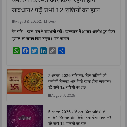
सावधान? पढ़ें सभी 12 राशियों का हाल
August 8, 2026
TLT Desk
मेष राशि :- खान-पान में सावधानी रखें। कामकाज में आ रहा अवरोध दूर होकर
प्रगति का रास्ता मिल जाएगा। मान-सम्मान
W
F
T
L
C
S
h
a
w
i
o
h
a
c
i
n
p
a
t
e
t
k
y
r
7 अगस्त 2026 राशिफल: किन राशियों की
s
b
t
e
L
e
चमकेगी किस्मत और किसे रहना होगा सावधान?
A
o
e
d
i
पढ़ें सभी 12 राशियों का हाल
p
o
r
I
n
August 7, 2026
p
k
n
k
6 अगस्त 2026 राशिफल: किन राशियों की
चमकेगी किस्मत और किसे रहना होगा सावधान?
पढ़ें सभी 12 राशियों का हाल