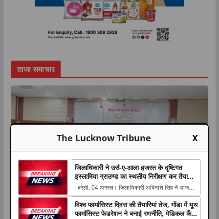
ताजा समाचार
X
The Lucknow Tribune
जिलाधिकारी ने उर्स-ए-आला हजरत के दृष्टिगत
इस्लामिया ग्राउण्ड का स्थलीय निरीक्षण कर तैयारियों
एवं व्यवस्थाओं का लिया जायजा
बरेली, 04 अगस्त। जिलाधिकारी अविनाश सिंह ने आज
उर्स-ए-आला हजरत के दृष्टिगत इस्लामिया इण्टर कॉलेज
विश्व फार्मासिस्ट दिवस की तैयारियां तेज, गोंडा में यूथ
TOP NEWS
उत्तर प्रदेश
राज्य
ग्राउण्ड का स्थलीय निरीक्षण The post जिलाधिकारी ने
फार्मासिस्ट फेडरेशन ने बनाई रणनीति, मेडिकल कैंप
उर्स-ए-आला हजरत के दृष्टिगत इस्लामिया ग्राउण्ड का