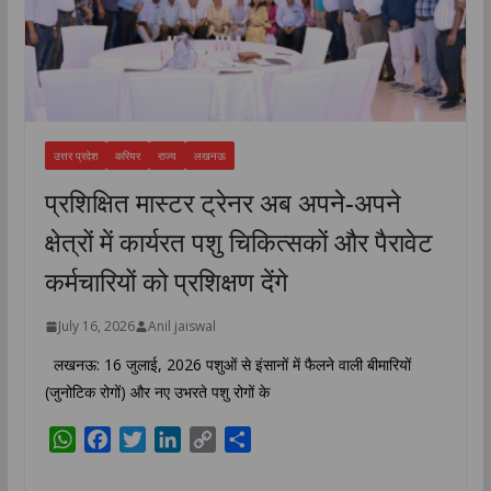
उत्तर प्रदेश
करियर
राज्य
लखनऊ
प्रशिक्षित मास्टर ट्रेनर अब अपने-अपने
क्षेत्रों में कार्यरत पशु चिकित्सकों और पैरावेट
कर्मचारियों को प्रशिक्षण देंगे
July 16, 2026
Anil jaiswal
लखनऊ: 16 जुलाई, 2026 पशुओं से इंसानों में फैलने वाली बीमारियों
(जुनोटिक रोगों) और नए उभरते पशु रोगों के
W
F
T
L
C
S
h
a
w
i
o
h