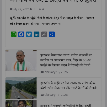
July 22, 2026
TLT Desk
खूंटी: झारखंड के खूंटी जिले के तोरपा क्षेत्र में रथयात्रा के दौरान मंगलवार
को दर्दनाक हादसा हो गया। भगवान जगन्नाथ
W
F
T
L
C
S
h
a
w
i
o
h
a
c
i
n
p
a
t
e
t
k
y
r
झारखंड विधानसभा सत्र: मनरेगा बदलावों पर
s
b
t
e
L
e
कांग्रेस का आक्रामक रुख, केंद्र के 60:40
A
o
e
d
i
फार्मूले के खिलाफ सदन में घेराबंदी की तैयारी
p
o
r
I
n
February 18, 2026
p
k
n
k
झारखंड के हाईवे पर तेज रफ्तार पर लगेगा ब्रेक,
बढ़ेगी स्पीड लेजर गन और स्मार्ट कैमरों की तैनाती
February 13, 2026
झारखंड में सरकारी कर्मचारियों के लिए अच्छी