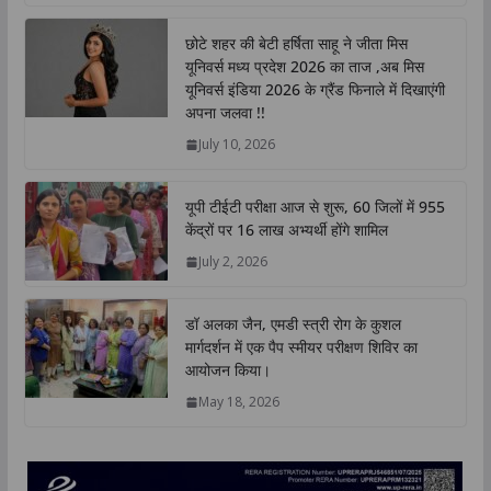
a
c
i
n
p
a
t
e
t
k
y
r
छोटे शहर की बेटी हर्षिता साहू ने जीता मिस
s
b
t
e
L
e
यूनिवर्स मध्य प्रदेश 2026 का ताज ,अब मिस
A
o
e
d
i
यूनिवर्स इंडिया 2026 के ग्रैंड फिनाले में दिखाएंगी
p
o
r
I
n
अपना जलवा !!
p
k
n
k
July 10, 2026
यूपी टीईटी परीक्षा आज से शुरू, 60 जिलों में 955
केंद्रों पर 16 लाख अभ्यर्थी होंगे शामिल
July 2, 2026
डॉ अलका जैन, एमडी स्त्री रोग के कुशल
मार्गदर्शन में एक पैप स्मीयर परीक्षण शिविर का
आयोजन किया।
May 18, 2026