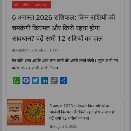
धर्म
राशिफल
लाइफस्टाइल
6 अगस्त 2026 राशिफल: किन राशियों की
चमकेगी किस्मत और किसे रहना होगा
सावधान? पढ़ें सभी 12 राशियों का हाल
August 6, 2026
TLT Desk
मेष राशि आज आपके अंदर काम करने की अच्छी ऊर्जा रहेगी। सुबह से ही मन
करेगा कि सब जल्दी-जल्दी निपटा
W
F
T
L
C
S
h
a
w
i
o
h
a
c
i
n
p
a
t
e
t
k
y
r
5 अगस्त 2026 राशिफल: किन राशियों की
s
b
t
e
L
e
चमकेगी किस्मत और किसे रहना होगा सावधान?
A
o
e
d
i
पढ़ें सभी 12 राशियों का हाल
p
o
r
I
n
August 5, 2026
p
k
n
k