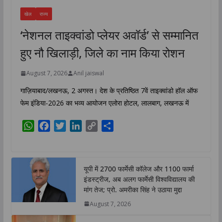
खेल
राज्य
‘नेशनल ताइक्वांडो प्लेयर अवॉर्ड’ से सम्मानित
हुए नौ खिलाड़ी, जिले का नाम किया रोशन
August 7, 2026
Anil jaiswal
गाज़ियाबाद/लखनऊ, 2 अगस्त। देश के प्रतिष्ठित 7वें ताइक्वांडो हॉल ऑफ
फेम इंडिया-2026 का भव्य आयोजन एलोरा होटल, लालबाग, लखनऊ में
W
F
T
L
C
S
h
a
w
i
o
h
a
c
i
n
p
a
t
e
t
k
y
r
यूपी में 2700 फार्मेसी कॉलेज और 1100 फार्मा
s
b
t
e
L
e
इंडस्ट्रीज, अब अलग फार्मेसी विश्वविद्यालय की
A
o
e
d
i
मांग तेज; प्रो. अमरीका सिंह ने उठाया मुद्दा
p
o
r
I
n
August 7, 2026
p
k
n
k