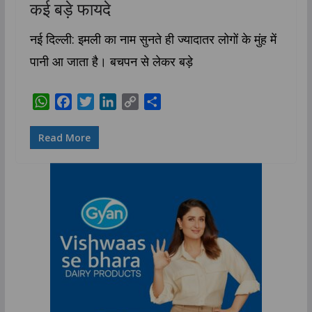
कई बड़े फायदे
नई दिल्ली: इमली का नाम सुनते ही ज्यादातर लोगों के मुंह में
पानी आ जाता है। बचपन से लेकर बड़े
W
F
T
L
C
S
h
a
w
i
o
h
a
c
i
n
p
a
Read More
t
e
t
k
y
r
s
b
t
e
L
e
A
o
e
d
i
p
o
r
I
n
p
k
n
k