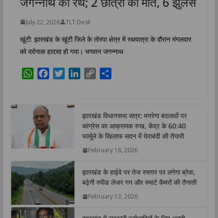
जगन्नाथ का रथ; 2 छात्रों की मौत, 6 झुलसे
July 22, 2026
TLT Desk
खूंटी: झारखंड के खूंटी जिले के तोरपा क्षेत्र में रथयात्रा के दौरान मंगलवार
को दर्दनाक हादसा हो गया। भगवान जगन्नाथ
W
F
T
L
C
S
h
a
w
i
o
h
a
c
i
n
p
a
t
e
t
k
y
r
झारखंड विधानसभा सत्र: मनरेगा बदलावों पर
s
b
t
e
L
e
कांग्रेस का आक्रामक रुख, केंद्र के 60:40
A
o
e
d
i
फार्मूले के खिलाफ सदन में घेराबंदी की तैयारी
p
o
r
I
n
February 18, 2026
p
k
n
k
झारखंड के हाईवे पर तेज रफ्तार पर लगेगा ब्रेक,
बढ़ेगी स्पीड लेजर गन और स्मार्ट कैमरों की तैनाती
February 13, 2026