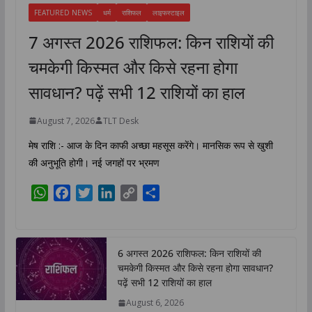
FEATURED NEWS
धर्म
राशिफल
लाइफस्टाइल
7 अगस्त 2026 राशिफल: किन राशियों की
चमकेगी किस्मत और किसे रहना होगा
सावधान? पढ़ें सभी 12 राशियों का हाल
August 7, 2026
TLT Desk
मेष राशि :- आज के दिन काफी अच्छा महसूस करेंगे। मानसिक रूप से खुशी
की अनुभूति होगी। नई जगहों पर भ्रमण
W
F
T
L
C
S
h
a
w
i
o
h
a
c
i
n
p
a
t
e
t
k
y
r
6 अगस्त 2026 राशिफल: किन राशियों की
s
b
t
e
L
e
चमकेगी किस्मत और किसे रहना होगा सावधान?
A
o
e
d
i
पढ़ें सभी 12 राशियों का हाल
p
o
r
I
n
August 6, 2026
p
k
n
k