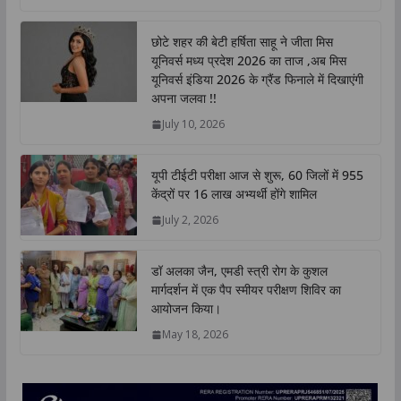
a
c
i
n
p
a
t
e
t
k
y
r
छोटे शहर की बेटी हर्षिता साहू ने जीता मिस
s
b
t
e
L
e
यूनिवर्स मध्य प्रदेश 2026 का ताज ,अब मिस
A
o
e
d
i
यूनिवर्स इंडिया 2026 के ग्रैंड फिनाले में दिखाएंगी
p
o
r
I
n
अपना जलवा !!
p
k
n
k
July 10, 2026
यूपी टीईटी परीक्षा आज से शुरू, 60 जिलों में 955
केंद्रों पर 16 लाख अभ्यर्थी होंगे शामिल
July 2, 2026
डॉ अलका जैन, एमडी स्त्री रोग के कुशल
मार्गदर्शन में एक पैप स्मीयर परीक्षण शिविर का
आयोजन किया।
May 18, 2026