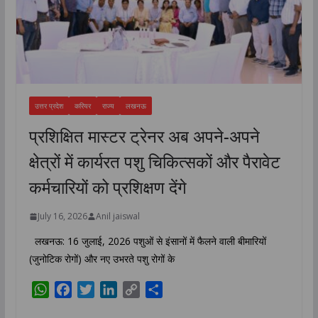
उत्तर प्रदेश
करियर
राज्य
लखनऊ
प्रशिक्षित मास्टर ट्रेनर अब अपने-अपने
क्षेत्रों में कार्यरत पशु चिकित्सकों और पैरावेट
कर्मचारियों को प्रशिक्षण देंगे
July 16, 2026
Anil jaiswal
लखनऊ: 16 जुलाई, 2026 पशुओं से इंसानों में फैलने वाली बीमारियों
(जुनोटिक रोगों) और नए उभरते पशु रोगों के
W
F
T
L
C
S
h
a
w
i
o
h